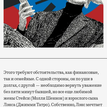
Современный путешественник часто берет
Этого требуют обстоятельства, как финансовые,
с собой не только чемодан, но и ноутбук.
так и семейные. С одной стороны, он по уши в
А ожидание рейса все чаще превращается
долгах, с другой — необходимо вернуть уважение
не в потерянное время, а в возможность
без пяти минут бывшей, но все еще любимой
спокойно закончить дела или спланировать
жены Стейси (Молли Шеннон) и взрослого сына
активности в путешествии, например
Лэнса (Джимми Татро). Собственно, Лэнс мечтает
забронировать нужные билеты и рестораны.