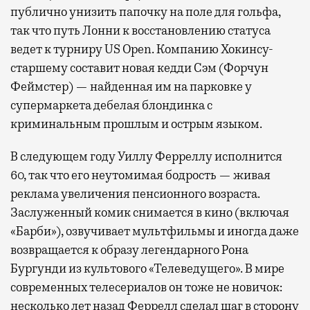
публично унизить папочку на поле для гольфа,
так что путь Лонни к восстановлению статуса
ведет к турниру US Open. Компанию Хокинсу-
Бизнес-зал становится местом, где можно
старшему составит новая кедди Сэм (Форчун
провести переговоры, поработать или просто
Феймстер) — найденная им на парковке у
выпить кофе, наблюдая сквозь панорамные
супермаркета дебелая блондинка с
окна за тем, как взлетают и садятся
криминальным прошлым и острым языком.
самолеты. В Москве нет недостатка
в лаунжах. В аэропортах их обычно
В следующем году Уиллу Ферреллу исполнится
несколько — в разных зонах воздушных
60, так что его неутомимая бодрость — живая
гаваней. На некоторых вокзалах — тоже.
реклама увеличения пенсионного возраста.
Лаунжи доступны на Ленинградском,
Заслуженный комик снимается в кино (включая
Павелецком, Казанском, Ярославском
«Барби»), озвучивает мультфильмы и иногда даже
и Курском вокзалах.
Попасть в бизнес-залы
возвращается к образу легендарного Рона
могут держатели карт Mir Supreme. Причем
Бургунди из культового «Телеведущего». В мире
не только в столице. Всего доступно более
современных телесериалов он тоже не новичок:
1000 бизнес-залов по всему миру.
несколько лет назад Феррелл сделал шаг в сторону