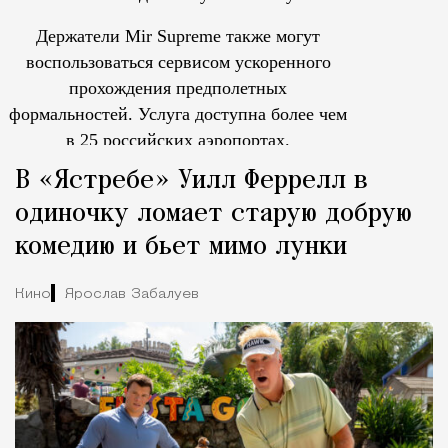
Держатели Mir Supreme также могут
воспользоваться сервисом ускоренного
прохождения предполетных
формальностей.
Услуга доступна более чем
в 25 российских аэропортах.
Tcпециальный проектКаждый москвич знает — отпуск нач
В «Ястребе» Уилл Феррелл в
одиночку ломает старую добрую
комедию и бьет мимо лунки
Кино
Ярослав Забалуев