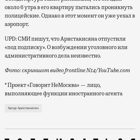
около 6 утра в его квартиру пытались проникнуть
полицейские. Однако в этот момент он уже уехал в
аэропорт.
UPD: СМИ пишут, что Аристакисяна отпустили
«под подписку». О возбуждении уголовного или
административного дела неизвестно.
Фото: скриншот видео frontline N14/YouTube.com
* Проект «Говорит НеМосква» — лицо,
выполняющее функции иностранного агента
По информации телеграм-канала «Говорит НеМосква»,
Артур Аристакисян