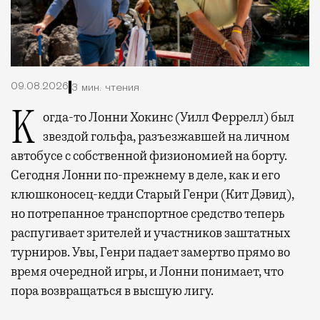
09.08.2026
3 мин. чтения
Когда-то Лонни Хокинс (Уилл Феррелл) был
звездой гольфа, разъезжавшей на личном
автобусе с собственной физиономией на борту.
Сегодня Лонни по-прежнему в деле, как и его
клюшконосец-кедди Старый Генри (Кит Дэвид),
но потрепанное транспортное средство теперь
распугивает зрителей и участников заштатных
турниров. Увы, Генри падает замертво прямо во
время очередной игры, и Лонни понимает, что
пора возвращаться в высшую лигу.