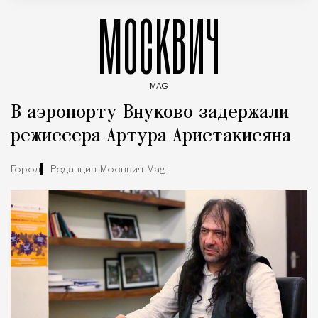
МОСКВИЧ
MAG
Введите ключевые слова для поиска статей
В аэропорту Внуково задержали
режиссера Артура Аристакисяна
Город
Редакция Москвич Mag