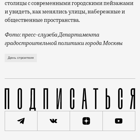
столицы с современными городскими пейзажами
и увидеть, как менялись улицы, набережные и
общественные пространства.
Фото: пресс-служба Департамента
градостроительной политики города Москвы
В этом году профессиональный праздник День строи
День строителя