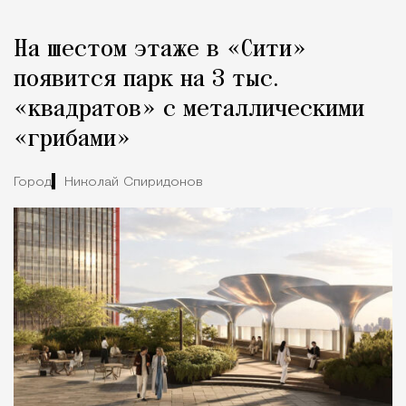
Реклама
Редакция Москвич Mag
На шестом этаже в «Сити»
Город
появится парк на 3 тыс.
«квадратов» с металлическими
«грибами»
Город
Николай Спиридонов