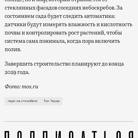
стеклянных фасадов соседних небоскребов. За
состоянием сада будет следить автоматика:
датчики будут измерять влажность и кислотность
почвы и контролировать рост растений, чтобы
система сама понимала, когда пора включить
полив.
Завершить строительство планируют до конца
2029 года.
Фото: mos.ru
В «Сити» скоро станет чуть меньше стекла и чуть б
парк на стилобате
Топ Тауэр