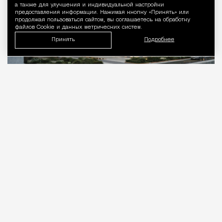
а также для улучшения и индивидуальной настройки
предоставления информации. Нажимая кнопку «Принять» или
продолжая пользоваться сайтом, вы соглашаетесь на обработку
файлов Cookie и данных метрических систем.
Принять
Подробнее
09.08.2026
2 мин. чтения
В последнее время проекты застройки
территории бывшего «Красного Октября»
сыплются как из рога изобилия. Только за
последний месяц мы успели увидеть концепцию
дома в виде красной
кукурузы
, проект с
«птицами» на фасадах, дом с
вырезом
и целый
фронт новой
застройки
вдоль Болотной
набережной. Теперь появилась еще одна
визуализация — жилой корпус у самого