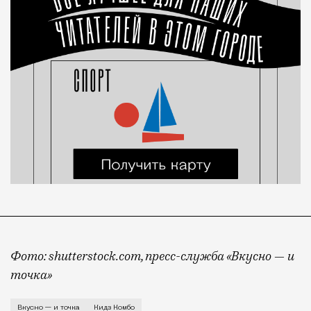
Фото: shutterstock.com, пресс-служба «Вкусно — и
точка»
А в Москву детские наборы из «Вкусно — и точка» п
Вкусно — и точка
Кидз Комбо