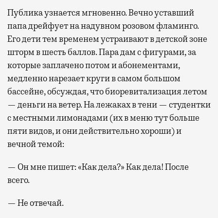
Публика узнается мгновенно. Вечно уставший
папа дрейфует на надувном розовом фламинго.
Его дети тем временем устраивают в детской зоне
шторм в шесть баллов. Пара дам с фигурами, за
которые заплачено потом и абонементами,
медленно нарезает круги в самом большом
бассейне, обсуждая, что биоревитализация летом
— деньги на ветер. На лежаках в тени — студентки
с местными лимонадами (их в меню тут больше
пяти видов, и они действительно хороши) и
вечной темой:
— Он мне пишет: «Как дела?» Как дела! После
всего.
— Не отвечай.