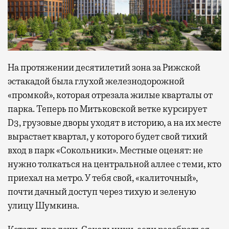
На протяжении десятилетий зона за Рижской
эстакадой была глухой железнодорожной
«промкой», которая отрезала жилые кварталы от
парка. Теперь по Митьковской ветке курсирует
D3, грузовые дворы уходят в историю, а на их месте
вырастает квартал, у которого будет свой тихий
вход в парк «Сокольники». Местные оценят: не
нужно толкаться на центральной аллее с теми, кто
приехал на метро. У тебя свой, «калиточный»,
почти дачный доступ через тихую и зеленую
улицу Шумкина.