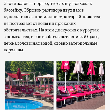
Этот диалог — первое, что слышу, подходя к
бассейну. Обрывок разговора двух дам в
купальниках и при макияже, который, кажется,
не пострадает от воды ни при каких
обстоятельствах. На этом дискуссия о курортах
закрывается, и обе изображают ленивый брасс,
держа головы над водой, словно ватерпольные
королевы.