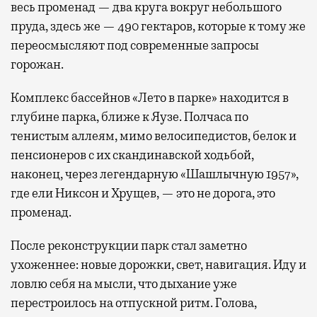
весь променад — два круга вокруг небольшого
пруда, здесь же — 490 гектаров, которые к тому же
переосмысляют под современные запросы
горожан.
Комплекс бассейнов «Лето в парке» находится в
глубине парка, ближе к Яузе. Полчаса по
тенистым аллеям, мимо велосипедистов, белок и
пенсионеров с их скандинавской ходьбой,
наконец, через легендарную «Шашлычную 1957»,
где ели Никсон и Хрущев, — это не дорога, это
променад.
После реконструкции парк стал заметно
ухоженнее: новые дорожки, свет, навигация. Иду и
ловлю себя на мысли, что дыхание уже
перестроилось на отпускной ритм. Голова,