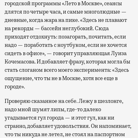
городской программы «Лето в Москве», сеансы
длятся по четыре часа, и самые многолюдные —
дневные, когда жара на пике. «Здесь не плавают
на рекорды — бассейн неглубокий. Сюда
приходят отдохнуть: позагорать, почитать, если
надо — поработать с ноутбуком, если не хочется
сидеть в офисе», — говорит управляющая Луиза
Кочемасова. И добавляет фразу, которая могла бы
стать слоганом всего моего эксперимента: «Здесь
ощущение, что ты не в Москве, хотя все еще в
городе».
Проверяю сказанное на себе. Лежу в шезлонге,
надо мной шумят липы, где-то далеко
угадывается гул города — и этот гул, как ни
странно, добавляет удовольствия. Он напоминает,
что ты никуда не летел, не стоял на паспортном