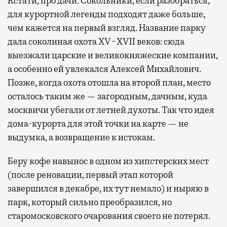
Кстати, про дачи. Сокольники, если разобраться,
для курортной легенды подходят даже больше,
чем кажется на первый взгляд. Название парку
дала соколиная охота XV−XVII веков: сюда
выезжали царские и великокняжеские компании,
а особенно ей увлекался Алексей Михайлович.
Позже, когда охота отошла на второй план, место
осталось таким же — загородным, дачным, куда
москвичи убегали от летней духоты. Так что идея
дома-курорта для этой точки на карте — не
выдумка, а возвращение к истокам.
Беру кофе навынос в одном из хипстерских мест
(после реновации, первый этап которой
завершился в декабре, их тут немало) и ныряю в
парк, который сильно преобразился, но
старомосковского очарования своего не потерял.