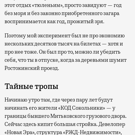
этот отдых «тюленьим», просто завидуют — год
без моря и без законно приобретенного загара
воспринимается как год, прожитый зря.
Поэтому мой эксперимент был не про экономию
нескольких десятков тысяч на билетах — хотя и
про нее тоже. Он был про то, можно ли убедить
себя, что ты в отпуске, когда за деревьями шумит
Ростокинский проезд.
Тайные тропы
Начинаю утро там, где через пару лет будут
начинать его жители «КОД Сокольники» — у
границы бывшего Митьковского грузового двора.
Сейчас здесь кипит большая стройка. Девелопер
«Новая Эра», структура «РЖД-Недвижимости»,