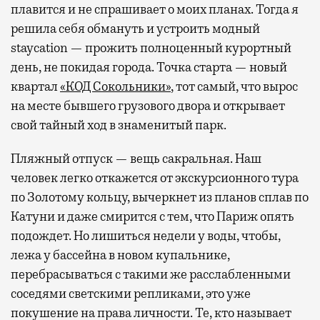
плавится и не спрашивает о моих планах. Тогда я
решила себя обмануть и устроить модный
staycation — прожить полноценный курортный
день, не покидая города. Точка старта — новый
квартал
«КОД Сокольники»
, тот самый, что вырос
на месте бывшего грузового двора и открывает
свой тайный ход в знаменитый парк.
Пляжный отпуск — вещь сакральная. Наш
человек легко откажется от экскурсионного тура
по Золотому кольцу, вычеркнет из планов сплав по
Катуни и даже смирится с тем, что Париж опять
подождет. Но лишиться недели у воды, чтобы,
лежа у бассейна в новом купальнике,
перебрасываться с такими же расслабленными
соседями светскими репликами, это уже
покушение на права личности. Те, кто называет