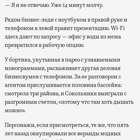
— Я и не отвечаю. Уже 14 минут молчу.
Рядом бизнес-леди с ноутбуком в правой руке и
телефоном в левой правит презентацию. Wi-Fi
здесь дают по запросу — офис у воды из мема
превратился в рабочую опцию.
У бортика, укутанная в парео с узнаваемыми
монограммами, расхаживает другая деловая
бизнесвумен с телефоном. За ее разговором с
агентом прислушивается половина бассейна:
смотрела три района, и Сокольники выиграли с
разгромным счетом, «потому что там хоть дышать
можно».
Персонажи, если присмотреться, те же, что пять
лет назад оккупировали все веранды модных