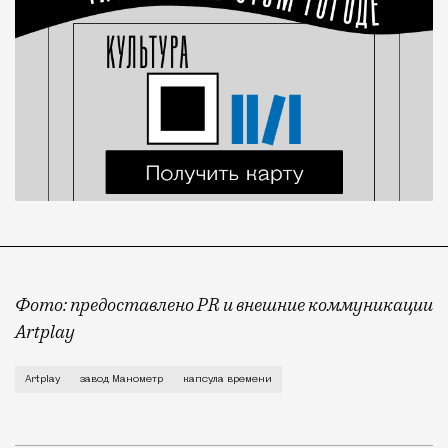
Фото: предоставлено PR и внешние коммуникации
Artplay
Наш многострадальный 2022 год выбран для послания
Artplay
завод Манометр
капсула времени