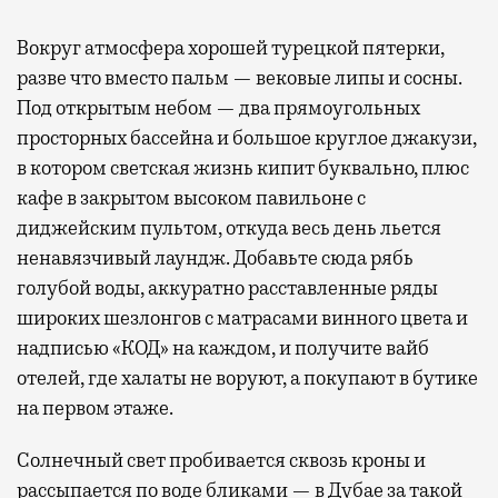
Вокруг атмосфера хорошей турецкой пятерки,
разве что вместо пальм — вековые липы и сосны.
Под открытым небом — два прямоугольных
просторных бассейна и большое круглое джакузи,
в котором светская жизнь кипит буквально, плюс
кафе в закрытом высоком павильоне с
диджейским пультом, откуда весь день льется
ненавязчивый лаундж. Добавьте сюда рябь
голубой воды, аккуратно расставленные ряды
широких шезлонгов с матрасами винного цвета и
надписью «КОД» на каждом, и получите вайб
отелей, где халаты не воруют, а покупают в бутике
на первом этаже.
Солнечный свет пробивается сквозь кроны и
рассыпается по воде бликами — в Дубае за такой