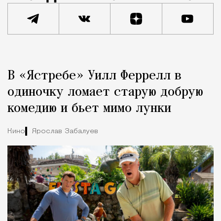
Реклама
Редакция Москвич Mag
В «Ястребе» Уилл Феррелл в
Город
одиночку ломает старую добрую
комедию и бьет мимо лунки
Кино
Ярослав Забалуев