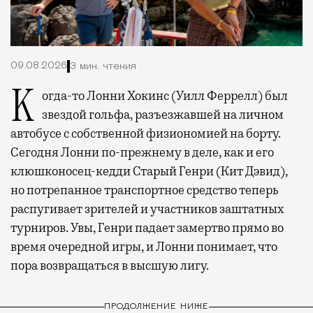
09.08.2026
3 мин. чтения
Когда-то Лонни Хокинс (Уилл Феррелл) был
звездой гольфа, разъезжавшей на личном
автобусе с собственной физиономией на борту.
Сегодня Лонни по-прежнему в деле, как и его
клюшконосец-кедди Старый Генри (Кит Дэвид),
но потрепанное транспортное средство теперь
распугивает зрителей и участников заштатных
турниров. Увы, Генри падает замертво прямо во
время очередной игры, и Лонни понимает, что
пора возвращаться в высшую лигу.
ПРОДОЛЖЕНИЕ НИЖЕ