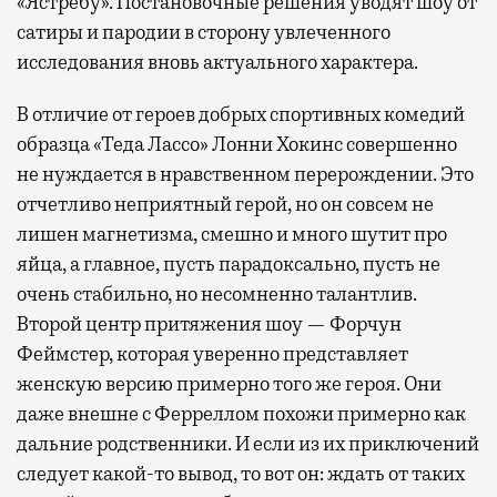
«Ястребу». Постановочные решения уводят шоу от
сатиры и пародии в сторону увлеченного
исследования вновь актуального характера.
В отличие от героев добрых спортивных комедий
образца «Теда Лассо» Лонни Хокинс совершенно
не нуждается в нравственном перерождении. Это
отчетливо неприятный герой, но он совсем не
лишен магнетизма, смешно и много шутит про
яйца, а главное, пусть парадоксально, пусть не
очень стабильно, но несомненно талантлив.
Второй центр притяжения шоу — Форчун
Феймстер, которая уверенно представляет
женскую версию примерно того же героя. Они
даже внешне с Ферреллом похожи примерно как
дальние родственники. И если из их приключений
следует какой-то вывод, то вот он: ждать от таких