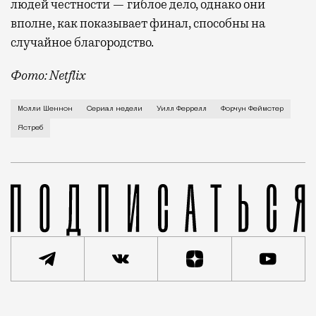
людей честности — гиблое дело, однако они
вполне, как показывает финал, способны на
случайное благородство.
Фото: Netflix
Когда-то Лонни Хокинс (Уилл Феррелл) был звездой 
Молли Шеннон
Сериал недели
Уилл Феррелл
Форчун Феймстер
Ястреб