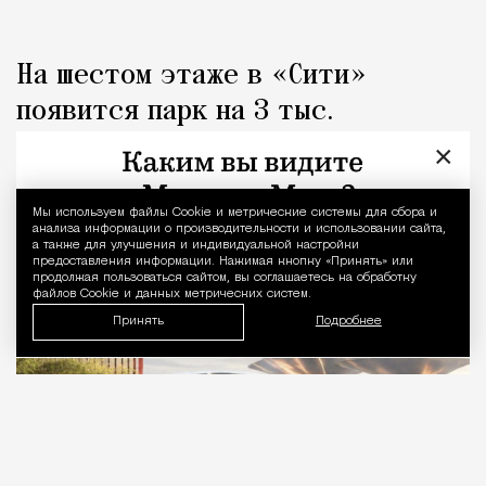
На шестом этаже в «Сити»
появится парк на 3 тыс.
«квадратов» с металлическими
×
«грибами»
Мы используем файлы Сookie и метрические системы для сбора и
Уведомление 
анализа информации о производительности и использовании сайта,
Город
Николай Спиридонов
а также для улучшения и индивидуальной настройки
предоставления информации. Нажимая кнопку «Принять» или
продолжая пользоваться сайтом, вы соглашаетесь на обработку
файлов Cookie и данных метрических систем.
Принять
Подробнее