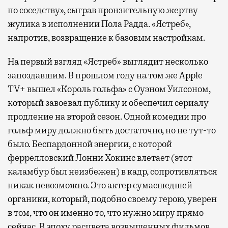
по соседству», сыграв пронзительную жертву
жулика в исполнении Пола Радда. «Ястреб»,
напротив, возвращение к базовым настройкам.
На первый взгляд «Ястреб» выглядит несколько
запоздавшим. В прошлом году на том же Apple
TV+ вышел «Король гольфа» с Оуэном Уилсоном,
который завоевал публику и обеспечил сериалу
продление на второй сезон. Одной комедии про
гольф миру должно быть достаточно, но не тут-то
было. Беспардонной энергии, с которой
феррелловский Лонни Хокинс влетает (этот
каламбур был неизбежен) в кадр, сопротивляться
никак невозможно. Это актер сумасшедшей
органики, который, подобно своему герою, уверен
в том, что он именно то, что нужно миру прямо
сейчас. В эпоху расцвета возвышенных фильмов