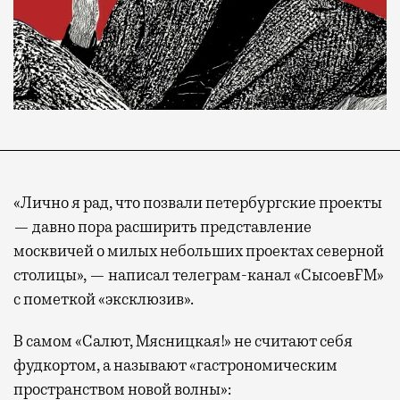
«Лично я рад, что позвали петербургские проекты
— давно пора расширить представление
москвичей о милых небольших проектах северной
столицы», — написал телеграм-канал «СысоевFM»
с пометкой «эксклюзив».
В самом «Салют, Мясницкая!» не считают себя
фудкортом, а называют «гастрономическим
пространством новой волны»: