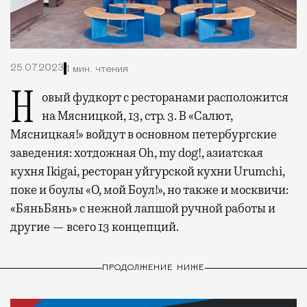
25.07.2023
1 мин. чтения
Новый фудкорт с ресторанами расположится
на Мясницкой, 13, стр. 3. В «Салют,
Мясницкая!» войдут в основном петербургские
заведения: хотдожная Oh, my dog!, азиатская
кухня Ikigai, ресторан уйгурской кухни Urumchi,
поке и боулы «О, мой Боул!», но также и москвичи:
«БяньБянь» с нежной лапшой ручной работы и
другие — всего 13 концепций.
ПРОДОЛЖЕНИЕ НИЖЕ