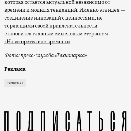
которая остается актуальной независимо от
времени и модных тенденций. Именно эта идея —
соединение инноваций с ценностями, не
теряющими своей привлекательности —
становится главным смысловым стержнем
«Новаторства вне времени»
.
Фото: пресс-служба «Технопарка»
Рекламные кампании техники редко выходят за рамк
Реклама
технопарк