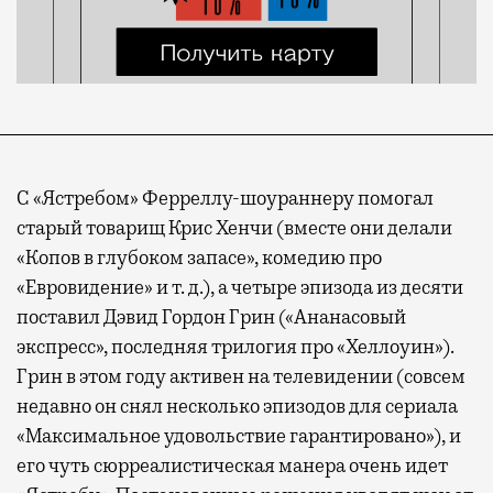
С «Ястребом» Ферреллу-шоураннеру помогал
старый товарищ Крис Хенчи (вместе они делали
«Копов в глубоком запасе», комедию про
«Евровидение» и т. д.), а четыре эпизода из десяти
поставил Дэвид Гордон Грин («Ананасовый
экспресс», последняя трилогия про «Хеллоуин»).
Грин в этом году активен на телевидении (совсем
недавно он снял несколько эпизодов для сериала
«Максимальное удовольствие гарантировано»), и
его чуть сюрреалистическая манера очень идет