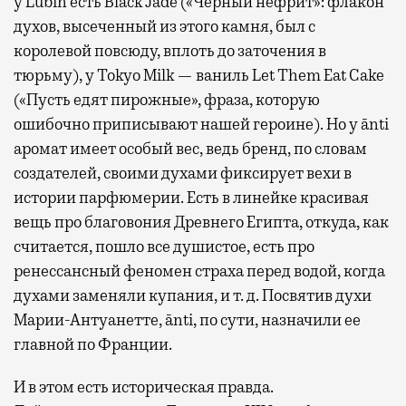
у Lubin есть Black Jade («Черный нефрит»: флакон
духов, высеченный из этого камня, был с
королевой повсюду, вплоть до заточения в
тюрьму), у Tokyo Milk — ваниль Let Them Eat Cake
(«Пусть едят пирожные», фраза, которую
ошибочно приписывают нашей героине). Но у ānti
аромат имеет особый вес, ведь бренд, по словам
создателей, своими духами фиксирует вехи в
истории парфюмерии. Есть в линейке красивая
вещь про благовония Древнего Египта, откуда, как
считается, пошло все душистое, есть про
ренессансный феномен страха перед водой, когда
духами заменяли купания, и т. д. Посвятив духи
Марии-Антуанетте, ānti, по сути, назначили ее
главной по Франции.
И в этом есть историческая правда.