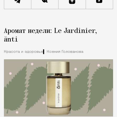
Реклама
Редакция Москвич Mag
Аромат недели: Le Jardinier,
Город
ānti
Красота и здоровье
Ксения Голованова