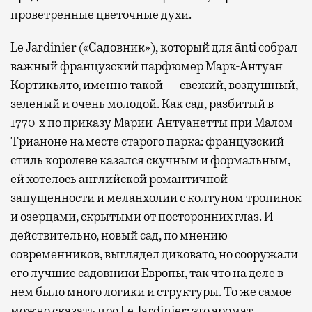
проветренные цветочные духи.
Le Jardinier («Садовник»), который для ānti собрал
важный французский парфюмер Марк-Антуан
Кортикьято, именно такой — свежий, воздушный,
зеленый и очень молодой. Как сад, разбитый в
1770-х по приказу Марии-Антуанетты при Малом
Трианоне на месте старого парка: французский
стиль королеве казался скучным и формальным,
ей хотелось английской романтичной
запущенности и меланхолии с колтуном тропинок
и озерцами, скрытыми от посторонних глаз. И
действительно, новый сад, по мнению
современников, выглядел диковато, но сооружали
его лучшие садовники Европы, так что на деле в
нем было много логики и структуры. То же самое
можно сказать про Le Jardinier: это аромат,