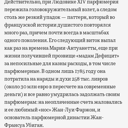
Действительно, при Людовике XIV парфюмерия
пережила головокружительный взлет, а следом
столь же резкий упадок — паттерн, который во
французской истории душистого повторялся
много раз, причем почти всегда в масштабах
одного поколения. Его следующий виток выпал
как раз на времена Марии-Антуанетты, еще при
жизни получившей прозвище «мадам Дефицит»
за непосильные для казны расходы, в том числе
парфюмерные. В одном лишь 1785 году она
потратила на наряды и духи 258 тыс. ливров
(около 30 млн евро в пересчете на современные
деньги) и все равно умудрилась задолжать своим
парфюмерам: на неоплаченные счета жаловались
и ее любимый «нос» Жан-Луи Фаржон, и
основатель парфюмерной династии Жан-
Франсуа Убиган.