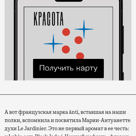
А вот французская марка ānti, вставшая на наши
полки, вспомнила и посвятила Марии-Антуанетте
духи Le Jardinier. Это не первый аромат в ее честь: