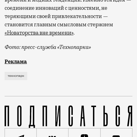
соединение инноваций с ценностями, не
теряющими своей привлекательности —
становится главным смысловым стержнем
«Новаторства вне времени»
.
Фото: пресс-служба «Технопарка»
Рекламные кампании техники редко выходят за рамк
Реклама
технопарк