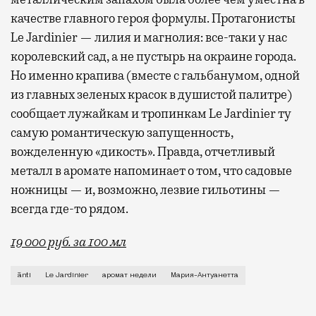
качестве главного героя формулы. Протагонисты
Le Jardinier — лилия и магнолия: все-таки у нас
королевский сад, а не пустырь на окраине города.
Но именно крапива (вместе с гальбанумом, одной
из главных зеленых красок в душистой палитре)
сообщает лужайкам и тропинкам Le Jardinier ту
самую романтическую запущенность,
вожделенную «дикость». Правда, отчетливый
металл в аромате напоминает о том, что садовые
ножницы — и, возможно, лезвие гильотины —
всегда где-то рядом.
19 000 руб. за 100 мл
Если попросить знакомого парфманьяка назвать исто
ānti
Le Jardinier
аромат недели
Мария-Антуанетта