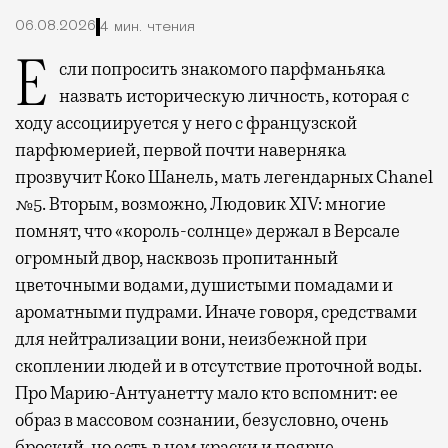
06.08.2026
4 мин. чтения
Если попросить знакомого парфманьяка
назвать историческую личность, которая с
ходу ассоциируется у него с французской
парфюмерией, первой почти наверняка
прозвучит Коко Шанель, мать легендарных Chanel
№5. Вторым, возможно, Людовик XIV: многие
помнят, что «король-солнце» держал в Версале
огромный двор, насквозь пропитанный
цветочными водами, душистыми помадами и
ароматными пудрами. Иначе говоря, средствами
для нейтрализации вони, неизбежной при
скоплении людей и в отсутствие проточной воды.
Про Марию-Антуанетту мало кто вспомнит: ее
образ в массовом сознании, безусловно, очень
броский, но есть в нем краски и поярче