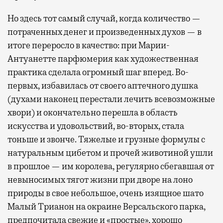
Но здесь тот самый случай, когда количество —
потраченных денег и произведенных духов — в
итоге переросло в качество: при Марии-
Антуанетте парфюмерия как художественная
практика сделала огромный шаг вперед. Во-
первых, избавилась от своего аптечного душка
(духами наконец перестали лечить всевозможные
хвори) и окончательно перешла в область
искусства и удовольствий, во-вторых, стала
тоньше и звонче. Тяжелые и грузные формулы с
натуральным цибетом и прочей животиной ушли
в прошлое — им королева, регулярно cбегавшая от
невыносимых тягот жизни при дворе на лоно
природы в свое небольшое, очень изящное шато
Малый Трианон на окраине Версальского парка,
предпочитала свежие и «простые», хорошо