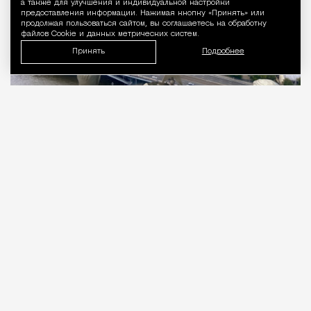
а также для улучшения и индивидуальной настройки
предоставления информации. Нажимая кнопку «Принять» или
продолжая пользоваться сайтом, вы соглашаетесь на обработку
файлов Cookie и данных метрических систем.
Принять
Подробнее
06.08.2026
3 мин. чтения
Тридцать первый этаж. 176 метров над
уровнем Москвы-реки, у слияния с Яузой.
Подо мной город, который задумывали как
символ. Семь шпилей из восьми
запланированных. Восьмой, в Зарядье, так и не
достроили.
ПРОДОЛЖЕНИЕ НИЖЕ