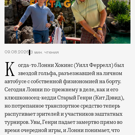
09.08.2026
3 мин. чтения
Когда-то Лонни Хокинс (Уилл Феррелл) был
звездой гольфа, разъезжавшей на личном
автобусе с собственной физиономией на борту.
Сегодня Лонни по-прежнему в деле, как и его
клюшконосец-кедди Старый Генри (Кит Дэвид),
но потрепанное транспортное средство теперь
распугивает зрителей и участников заштатных
турниров. Увы, Генри падает замертво прямо во
время очередной игры, и Лонни понимает, что