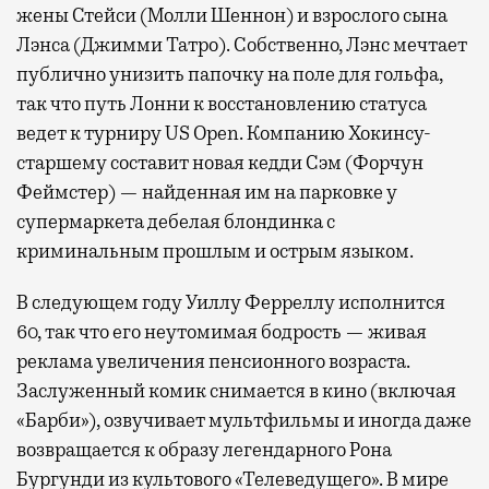
жены Стейси (Молли Шеннон) и взрослого сына
активности в путешествии, например
Лэнса (Джимми Татро). Собственно, Лэнс мечтает
забронировать нужные билеты и рестораны.
публично унизить папочку на поле для гольфа,
так что путь Лонни к восстановлению статуса
ведет к турниру US Open. Компанию Хокинсу-
Бизнес-зал становится местом, где можно
старшему составит новая кедди Сэм (Форчун
провести переговоры, поработать или просто
Феймстер) — найденная им на парковке у
выпить кофе, наблюдая сквозь панорамные
супермаркета дебелая блондинка с
окна за тем, как взлетают и садятся
криминальным прошлым и острым языком.
самолеты. В Москве нет недостатка
в лаунжах. В аэропортах их обычно
В следующем году Уиллу Ферреллу исполнится
несколько — в разных зонах воздушных
60, так что его неутомимая бодрость — живая
гаваней. На некоторых вокзалах — тоже.
реклама увеличения пенсионного возраста.
Лаунжи доступны на Ленинградском,
Заслуженный комик снимается в кино (включая
Павелецком, Казанском, Ярославском
«Барби»), озвучивает мультфильмы и иногда даже
и Курском вокзалах.
Попасть в бизнес-залы
возвращается к образу легендарного Рона
могут держатели карт Mir Supreme. Причем
Бургунди из культового «Телеведущего». В мире
не только в столице. Всего доступно более