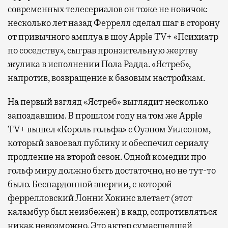
современных телесериалов он тоже не новичок:
1000 бизнес-залов по всему миру.
несколько лет назад Феррелл сделал шаг в сторону
от привычного амплуа в шоу Apple TV+ «Психиатр
по соседству», сыграв пронзительную жертву
жулика в исполнении Пола Радда. «Ястреб»,
напротив, возвращение к базовым настройкам.
На первый взгляд «Ястреб» выглядит несколько
запоздавшим. В прошлом году на том же Apple
TV+ вышел «Король гольфа» с Оуэном Уилсоном,
который завоевал публику и обеспечил сериалу
продление на второй сезон. Одной комедии про
гольф миру должно быть достаточно, но не тут-то
было. Беспардонной энергии, с которой
феррелловский Лонни Хокинс влетает (этот
каламбур был неизбежен) в кадр, сопротивляться
никак невозможно. Это актер сумасшедшей