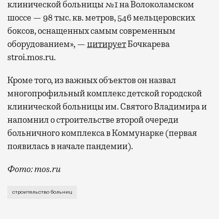
клинической больницы №1 на Волоколамском
шоссе — 98 тыс. кв. метров, 546 мельцеровских
боксов, оснащенных самым современным
оборудованием», —
цитирует
Бочкарева
stroi.mos.ru.
Кроме того, из важных объектов он назвал
многопрофильный комплекс детской городской
клинической больницы им. Святого Владимира и
напомнил о строительстве второй очереди
больничного комплекса в Коммунарке (первая
появилась в начале пандемии).
Фото: mos.ru
Пандемия дала понять городским властям, что боль
строительство больниц