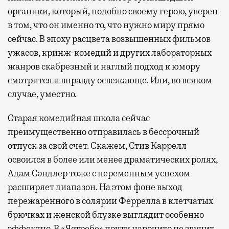
органики, который, подобно своему герою, уверен
в том, что он именно то, что нужно миру прямо
сейчас. В эпоху расцвета возвышенных фильмов
ужасов, кринж-комедий и других лабораторных
жанров скабрезный и наглый подход к юмору
смотрится и вправду освежающе. Или, во всяком
случае, уместно.
Старая комедийная школа сейчас
преимущественно отправилась в бессрочный
отпуск за свой счет. Скажем, Стив Каррелл
освоился в более или менее драматических ролях,
Адам Сэндлер тоже с переменным успехом
расширяет диапазон. На этом фоне выход
пережаренного в солярии Феррелла в клетчатых
брючках и женской блузке выглядит особенно
эффектно. В «Ястребе» почти нарочито не звучит