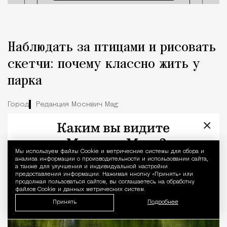
Наблюдать за птицами и рисовать
скетчи: почему классно жить у
парка
Город
Редакция Москвич Mag
×
Мы используем файлы Сookie и метрические системы для сбора и
Уведомление 
анализа информации о производительности и использовании сайта,
а также для улучшения и индивидуальной настройки
предоставления информации. Нажимая кнопку «Принять» или
продолжая пользоваться сайтом, вы соглашаетесь на обработку
файлов Cookie и данных метрических систем.
Принять
Подробнее