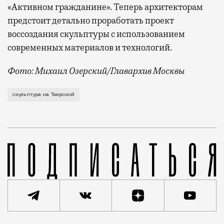
«Активном гражданине». Теперь архитекторам
предстоит детально проработать проект
воссоздания скульптуры с использованием
современных материалов и технологий.
Фото: Михаил Озерский/Главархив Москвы
В голосовании на портале «Активный гражданин» при
скульптура на Тверской