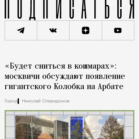
Реклама
Редакция Москвич Mag
«Будет сниться в кошмарах»:
Город
москвичи обсуждают появление
гигантского Колобка на Арбате
Город
Николай Спиридонов