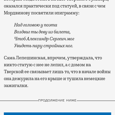
оказался практически под статуей, в связи с чем
Мордвинову посвятили эпиграмму:
Над головою у поэта
Воздвиг ты деву из балета,
Чтоб Александр Сергеич мог
Увидеть пару стройных ног.
Сама Лепешинская, впрочем, утверждала, что
никто статую с нее не лепил, а с домом на
Тверской ее связывает лишь то, что в начале войны
она дежурила на его крыше и тушила немецкие
зажигалки.
ПРОДОЛЖЕНИЕ НИЖЕ