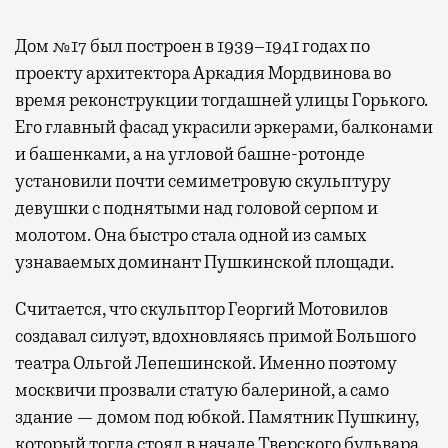
Дом №17 был построен в 1939–1941 годах по
проекту архитектора Аркадия Мордвинова во
время реконструкции тогдашней улицы Горького.
Его главный фасад украсили эркерами, балконами
и башенками, а на угловой башне-ротонде
установили почти семиметровую скульптуру
девушки с поднятыми над головой серпом и
молотом. Она быстро стала одной из самых
узнаваемых доминант Пушкинской площади.
Считается, что скульптор Георгий Мотовилов
создавал силуэт, вдохновляясь примой Большого
театра Ольгой Лепешинской. Именно поэтому
москвичи прозвали статую балериной, а само
здание — домом под юбкой. Памятник Пушкину,
который тогда стоял в начале Тверского бульвара,