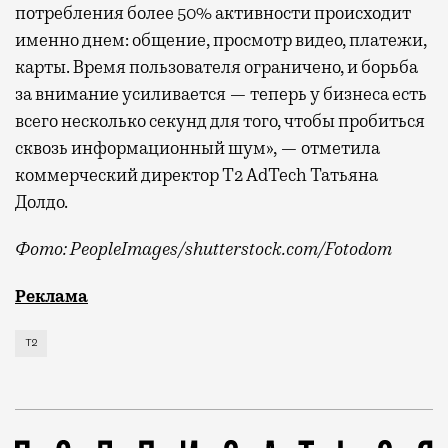
потребления более 50% активности происходит
именно днем: общение, просмотр видео, платежи,
карты. Время пользователя ограничено, и борьба
за внимание усиливается — теперь у бизнеса есть
всего несколько секунд для того, чтобы пробиться
сквозь информационный шум», — отметила
коммерческий директор Т2 AdTech Татьяна
Долдо.
Фото: PeopleImages/shutterstock.com/Fotodom
Мобильный оператор Т2 изучил модели интернет-потр
Реклама
Т2