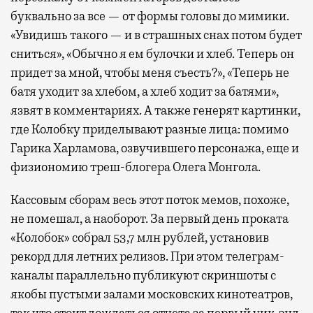
буквально за все — от формы головы до мимики.
«Увидишь такого — и в страшных снах потом будет
сниться», «Обычно я ем булочки и хлеб. Теперь он
придет за мной, чтобы меня съесть?», «Теперь не
батя уходит за хлебом, а хлеб ходит за батями»,
язвят в комментариях. А также генерят картинки,
где Колобку приделывают разные лица: помимо
Гарика Харламова, озвучившего персонажа, еще и
физиономию треш-блогера Олега Монгола.
Кассовым сборам весь этот поток мемов, похоже,
не помешал, а наоборот. За первый день проката
«Колобок» собрал 53,7 млн рублей, установив
рекорд для летних релизов. При этом телеграм-
каналы параллельно публикуют скриншоты с
якобы пустыми залами московских кинотеатров,
так что стоит дождаться отчета за первый уик-энд.