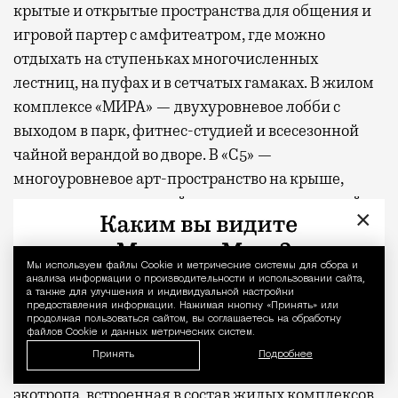
крытые и открытые пространства для общения и
игровой партер с амфитеатром, где можно
отдыхать на ступеньках многочисленных
лестниц, на пуфах и в сетчатых гамаках. В жилом
комплексе «МИРА» — двухуровневое лобби с
выходом в парк, фитнес-студией и всесезонной
чайной верандой во дворе. В «С5» —
многоуровневое арт-пространство на крыше,
переговорные, студия йоги и отдельно стоящий
×
ресторан авторской кухни. В новом премиальном
проекте MR, клубном доме «26 ПАРКВЬЮ», на
Мы используем файлы Сookie и метрические системы для сбора и
Уведомление 
первых этажах предусмотрены уютные
анализа информации о производительности и использовании сайта,
а также для улучшения и индивидуальной настройки
пространства для отдыха и деловых встреч, а в
предоставления информации. Нажимая кнопку «Принять» или
закрытом дворе — фитнес-зоны и места для
продолжая пользоваться сайтом, вы соглашаетесь на обработку
файлов Cookie и данных метрических систем.
занятий йогой на свежем воздухе. В составе
Принять
Подробнее
проектов «СЕТ» и «Веер»
появится
первая в Москве
экотропа, встроенная в состав жилых комплексов,