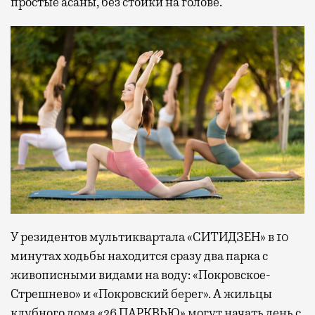
простые асаны, без стойки на голове.
У резидентов мультиквартала «СИТИДЗЕН» в 10
минутах ходьбы находится сразу два парка с
живописными видами на воду: «Покровское-
Стрешнево» и «Покровский берег». А жильцы
клубного дома «26 ПАРКВЬЮ» могут начать день с