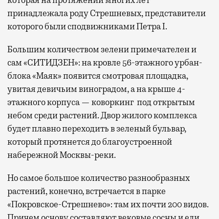
которая на протяжении многих лет
принадлежала роду Стрешневых, представители
которого были сподвижниками Петра I.
Большим количеством зелени примечателен и
сам «СИТИДЗЕН»: на кровле 56-этажного урбан-
блока «Маяк» появится смотровая площадка,
увитая девичьим виноградом, а на крыше 4-
этажного корпуса — коворкинг под открытым
небом среди растений. Двор жилого комплекса
будет плавно переходить в зеленый бульвар,
который протянется до благоустроенной
набережной Москвы-реки.
Но самое большое количество разнообразных
растений, конечно, встречается в парке
«Покровское-Стрешнево»: там их
почти 200 видов.
Причем основу составляют вековые сосны и ели,