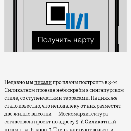
Недавно мы
писали
про планы построить в 3-м
Силикатном проезде небоскребы в сингапурском
стиле, со ступенчатыми террасами. На днях же
стало известно, что неподалеку от них разместят
две жилые высотки — Москомархитектура
согласовала проект по адресу 3-й Силикатный
проезд, вл. 6, корп. 1. Там планируют возвести