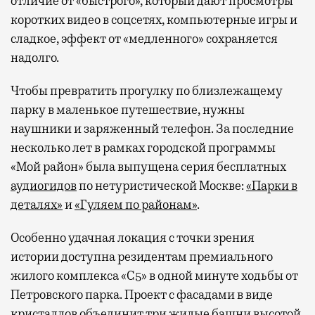
отличие от «быстрого», который дают просмотры
коротких видео в соцсетях, компьютерные игры и
сладкое, эффект от «медленного» сохраняется
надолго.
Чтобы превратить прогулку по близлежащему
парку в маленькое путешествие, нужны
наушники и заряженный телефон. За последние
несколько лет в рамках городской программы
«Мой район» была выпущена серия бесплатных
аудиогидов
по нетуристической Москве:
«Парки в
деталях»
и
«Гуляем по районам»
.
Особенно удачная локация с точки зрения
истории доступна резидентам премиального
жилого комплекса «С5»
в одной минуте ходьбы от
Петровского парка. Проект с фасадами в виде
кристаллов объединит три жилые башни высотой