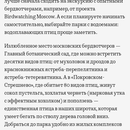
лучше сначала сходить на экскурсию с опытными
бердвотчерами, например, от проекта
Birdwatching Moscow. А если планируете начинать
самостоятельно, выбирайте парки с водоемами:
водоплавающих птиц проще заметить.
Излюбленное место московских бердвотчеров —
Главный ботанический сад, где можно встретить
десятки видов птиц: от мухоловок и дроздов до
краснокнижных ястреба-перепелятника и
ястреба-тетеревятника. А в «Покровском-
Стрешнево», где обитает 80 видов птиц, живут
сокол пустельга, хохлатая чернеть (нырковая утка
с эффектным хохолком) и поползень —
единственная птица в наших широтах, которая
умеет бегать по стволу дерева головой вниз.
Добраться до парка удобно из жилых комплексов