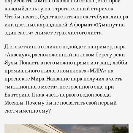
нарисовать комикс о забавной собаке, с которой
каждый день гуляет трогательный старичок.
Чтобы начать, будет достаточно скетчбука, линера
или цветных карандашей. А формат «15 минут на
один скетч» снимет страх чистого листа.
Для скетчинга отлично подойдет, например, парк
«Акведук», расположенный на левом берегу реки
Яузы. Попасть в него можно прямо из гранд-лобби
премиального жилого комплекса «МИРА» на
проспекте Мира. Название парк получил в честь
«миллионного моста», построенного еще при
Екатерине II как часть первого водопровода
Москвы. Почему бы не посвятить свой первый
скетч именно ему?