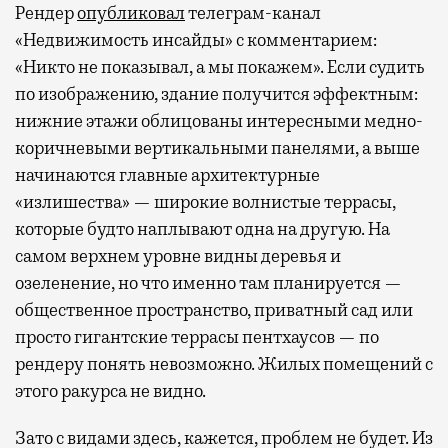
Рендер
опубликовал
телеграм-канал
«Недвижимость инсайды» с комментарием:
«Никто не показывал, а мы покажем». Если судить
по изображению, здание получится эффектным:
нижние этажи облицованы интересными медно-
коричневыми вертикальными панелями, а выше
начинаются главные архитектурные
«излишества» — широкие волнистые террасы,
которые будто наплывают одна на другую. На
самом верхнем уровне видны деревья и
озеленение, но что именно там планируется —
общественное пространство, приватный сад или
просто гигантские террасы пентхаусов — по
рендеру понять невозможно. Жилых помещений с
этого ракурса не видно.
Зато с видами здесь, кажется, проблем не будет. Из