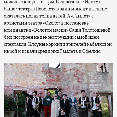
молодые клоун-театры. В спектакле «Идите в
баню» театра «Неболет» в один момент на сцене
оказалась целая толпа детей. А «Гамлет» с
артистами театра «Около» в постановке
номинантки «Золотой маски» Саши Толстошевой
был построен на деконструкции самой идеи
спектакля. Клоуны кормили зрителей кабачковой
икрой и искали среди них Гамлета и Офелию.