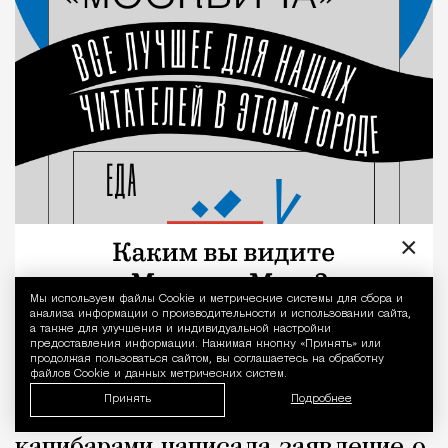
×
Мы используем файлы Сookie и метрические системы для сбора и
Уведомление 
анализа информации о производительности и использовании сайта,
а также для улучшения и индивидуальной настройки
предоставления информации. Нажимая кнопку «Принять» или
продолжая пользоваться сайтом, вы соглашаетесь на обработку
файлов Cookie и данных метрических систем.
Принять
Подробнее
Экс-сотрудница кафе с
капибарами написала заявление о