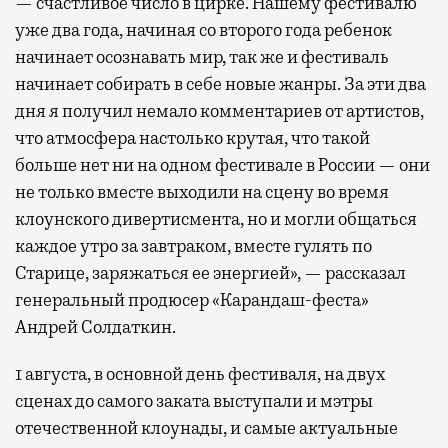
— счастливое число в цирке. Нашему фестивалю
уже два года, начиная со второго года ребенок
начинает осознавать мир, так же и фестиваль
начинает собирать в себе новые жанры. За эти два
дня я получил немало комментариев от артистов,
что атмосфера настолько крутая, что такой
больше нет ни на одном фестивале в России — они
не только вместе выходили на сцену во время
клоунского дивертисмента, но и могли общаться
каждое утро за завтраком, вместе гулять по
Старице, заряжаться ее энергией», — рассказал
генеральный продюсер «Карандаш-феста»
Андрей Солдаткин.
1 августа, в основной день фестиваля, на двух
сценах до самого заката выступали и мэтры
отечественной клоунады, и самые актуальные