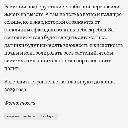
Растения подберут такие, чтобы они переносили
жизнь на высоте. А там не только ветер и палящее
солнце, но и жар, который отражается от
стеклянных фасадов соседних небоскребов. За
состоянием сада будет следить автоматика:
датчики будут измерять влажность и кислотность
почвы и контролировать рост растений, чтобы
система сама понимала, когда пора включить
полив.
Завершить строительство планируют до конца
2029 года.
Фото: mos.ru
В «Сити» скоро станет чуть меньше стекла и чуть б
парк на стилобате
Топ Тауэр