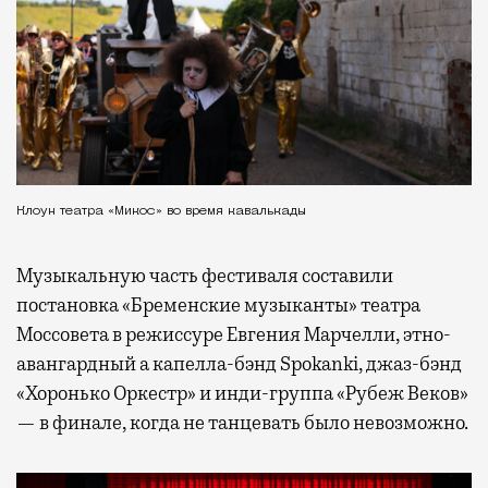
Клоун театра «Микос» во время кавалькады
Музыкальную часть фестиваля составили
постановка «Бременские музыканты» театра
Моссовета в режиссуре Евгения Марчелли, этно-
авангардный а капелла-бэнд Spokanki, джаз-бэнд
«Хоронько Оркестр» и инди-группа «Рубеж Веков»
— в финале, когда не танцевать было невозможно.