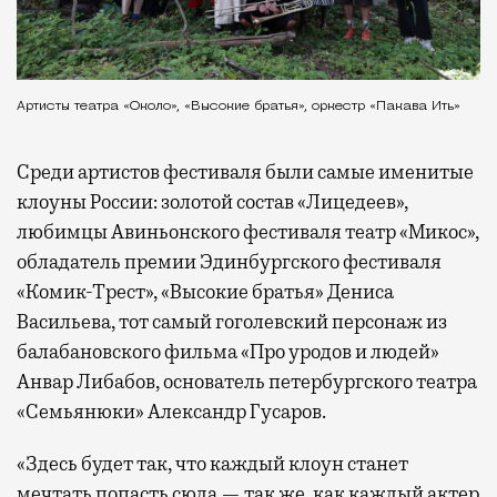
Артисты театра «Около», «Высокие братья», оркестр «Пакава Ить»
Среди артистов фестиваля были самые именитые
клоуны России: золотой состав «Лицедеев»,
любимцы Авиньонского фестиваля театр «Микос»,
обладатель премии Эдинбургского фестиваля
«Комик-Трест», «Высокие братья» Дениса
Васильева, тот самый гоголевский персонаж из
балабановского фильма «Про уродов и людей»
Анвар Либабов, основатель петербургского театра
«Семьянюки» Александр Гусаров.
«Здесь будет так, что каждый клоун станет
мечтать попасть сюда — так же, как каждый актер