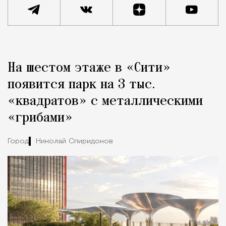
Реклама
Редакция Москвич Mag
На шестом этаже в «Сити»
Город
появится парк на 3 тыс.
«квадратов» с металлическими
«грибами»
Город
Николай Спиридонов