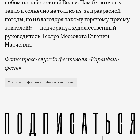
небом на набережной Волги. Нам было очень
тепло и солнечно не только из-за прекрасной
погоды, но и благодаря такому горячему приему
зрителей!» — подчеркнул художественный
руководитель Театра Моссовета Евгений
Марчелли.
Фото: пресс-служба фестиваля «Карандаш-
фест»
В минувший уикенд маленькая Старица в Тверской об
Старица
фестиваль «Карандаш-фест»