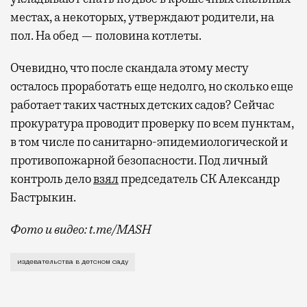
местах, а некоторых, утверждают родители, на
пол. На обед — половина котлеты.
Очевидно, что после скандала этому месту
осталось проработать еще недолго, но сколько еще
работает таких частных детских садов? Сейчас
прокуратура проводит проверку по всем пунктам,
в том числе по санитарно-эпидемиологической и
противопожарной безопасности. Под личный
контроль дело
взял
председатель СК Александр
Бастрыкин.
Фото и видео: t.me/MASH
О жуткой истории, случившейся на прошлой неделе в 
издевательства в детском саду