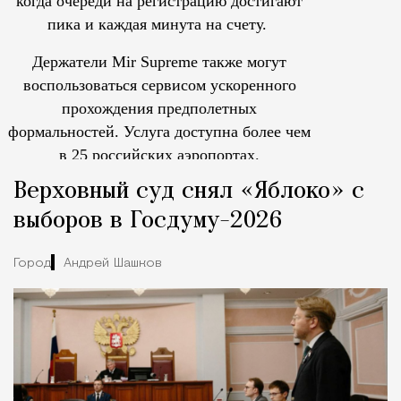
когда очереди на регистрацию достигают
пика и каждая минута на счету.
Держатели Mir Supreme также могут
воспользоваться сервисом ускоренного
прохождения предполетных
формальностей.
Услуга доступна более чем
в 25 российских аэропортах.
Tcпециальный проектКаждый москвич знает — отпуск нач
Верховный суд снял «Яблоко» с
выборов в Госдуму-2026
Город
Андрей Шашков