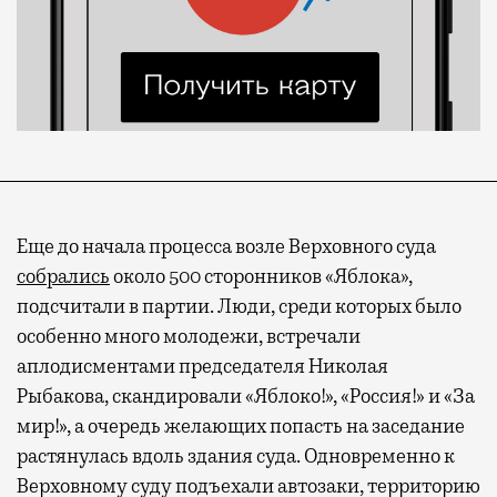
Еще до начала процесса возле Верховного суда
собрались
около 500 сторонников «Яблока»,
подсчитали в партии. Люди, среди которых было
особенно много молодежи, встречали
Современный путешественник часто берет
аплодисментами председателя Николая
с собой не только чемодан, но и ноутбук.
Рыбакова, скандировали «Яблоко!», «Россия!» и «За
А ожидание рейса все чаще превращается
мир!», а очередь желающих попасть на заседание
не в потерянное время, а в возможность
растянулась вдоль здания суда. Одновременно к
спокойно закончить дела или спланировать
Верховному суду подъехали автозаки, территорию