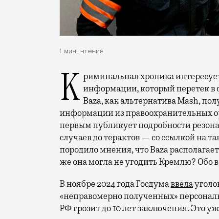
1 мин. чтения
Криминальная хроника интересует людей. Так устроен мир массовой
информации, который перетек в 
Baza, как альтернатива Mash, по
информации из правоохранительных ор
первым публикует подробности резон
случаев до терактов — со ссылкой на т
породило мнения, что Baza располагае
же она могла не угодить Кремлю? Обо в
В ноябре 2024 года Госдума
ввела
уголо
«неправомерно полученных» персональн
РФ грозит до 10 лет заключения. Это у