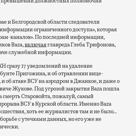
 о превышении должностных полномочий
рае и Белгородской области следователи
информации ограниченного доступа», которая
грам-каналов».
По последней информации,
иков Baza,
включая
главреда Глеба Трифонова,
даче служебной информации.
КН сразу 17 уведомлений на удаление
 бунте Пригожина, и об отравлении вице-
и об атаке ВСУ на аэродром в Джанкое, и даже о
иче Жукове. Под угрозой закрытия Baza пошла
ла смерть Старовойта, пожалуй, самый
рорыва ВСУ в Курской области. Именно Baza
исшествия, хоть ее журналистов там и не было…
борьбе с утечками данных, но его уже не
зически.