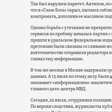
Так был нарушен паритет. Антипов, по с
что в «Глазе Бога» скрыл, пытаясь соб
компромата, дополнив ее массивом по
Однако борьба с утечками не прекрати
сервисов по пробиву началась партия 
прошли в уральском федеральном издан
претензии были связаны со сливами нов
взяточничестве отправили редактора и
сливал ему информацию.
В том же месяце в Москве задержали ср
данных. А 13 июля по этому делу были
оказывает «информационно-аналитичес
главного дата-центра МВД.
Сегодня, 22 июля, сотрудники полиции
По версии следствия, журналисты публ