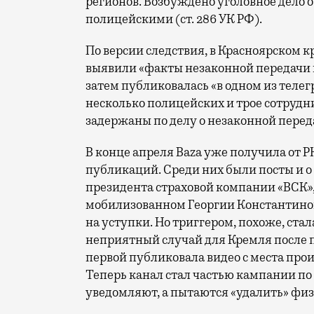
регионов. Возбуждено уголовное дело
полицейскими (ст. 286 УК РФ).
По версии следствия, в Красноярском к
выявили «факты незаконной передачи 
затем публиковалась «в одном из теле
несколько полицейских и трое сотрудн
задержаны по делу о незаконной пере
В конце апреля Baza уже получила от Р
публикаций. Среди них были посты и о
президента страховой компании «ВСК», 
мобилизованном Георгии Константинов
на уступки. Но триггером, похоже, ста
неприятный случай для Кремля после п
первой публиковала видео с места про
Теперь канал стал частью кампании по 
уведомляют, а пытаются «удалить» фи