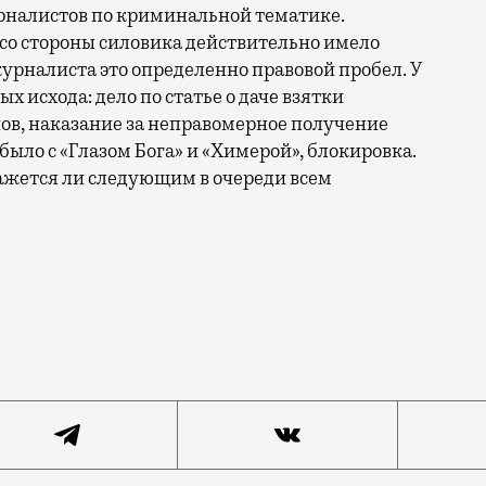
урналистов по криминальной тематике.
со стороны силовика действительно имело
журналиста это определенно правовой пробел.
У
 исхода: дело по статье о даче взятки
ов, наказание за неправомерное получение
было с «Глазом Бога» и «Химерой», блокировка.
кажется ли следующим в очереди всем
. Так устроен мир массовой информации, который пер