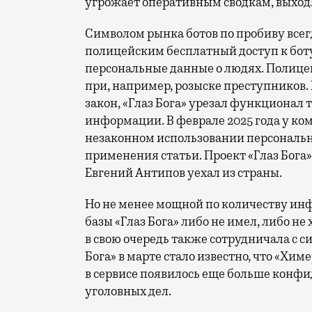
угрожает оперативным сводкам, выхо
Символом рынка ботов по пробиву всегд
полицейским бесплатный доступ к боту
персональные данные о людях. Полицей
при, например, розыске преступников. 
закон, «Глаз Бога» урезал функционал 
информации. В феврале 2025 года у ко
незаконном использовании персональн
применения статьи. Проект «Глаз Бога»
Евгений Антипов уехал из страны.
Но не менее мощной по количеству ин
базы «Глаз Бога» либо не имел, либо не
в свою очередь также сотрудничала с с
Бога» в марте стало известно, что «Хим
в сервисе появилось еще больше кон
уголовных дел.