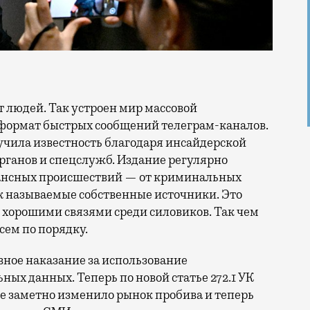
формат быстрых сообщений телеграм-каналов.
лучила известность благодаря инсайдерской
ганов и спецслужб. Издание регулярно
ансных происшествий — от криминальных
ак называемые собственные источники. Это
т хорошими связями среди силовиков. Так чем
сем по порядку.
вное наказание за использование
ых данных. Теперь по новой статье 272.1 УК
же заметно изменило рынок пробива и теперь