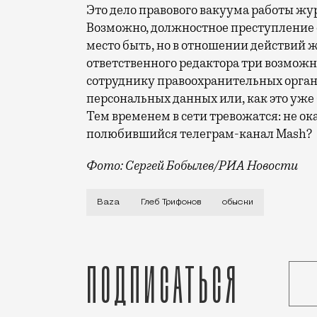
Это дело правового вакуума работы ж
Возможно, должностное преступление 
место быть, но в отношении действий 
ответственного редактора три возможных
сотруднику правоохранительных орган
персональных данных или, как это уже 
Тем временем в сети тревожатся: не о
полюбившийся телеграм-канал Mash?
Фото: Сергей Бобылев/РИА Новости
Криминальная хроника интересует людей
Baza
Глеб Трифонов
обыски
Подписаться