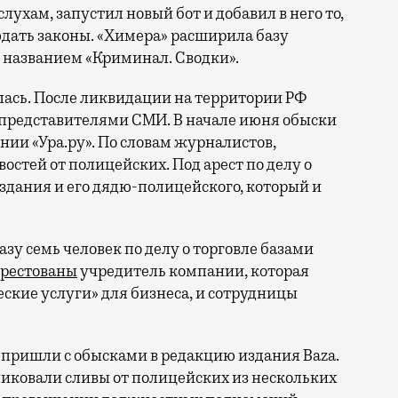
лухам, запустил новый бот и добавил в него то,
людать законы. «Химера» расширила базу
д названием «Криминал. Сводки».
лась. После ликвидации на территории РФ
с представителями СМИ. В начале июня обыски
ии «Ура.ру». По словам журналистов,
остей от полицейских. Под арест по делу о
здания и его дядю-полицейского, который и
азу семь человек по делу о торговле базами
арестованы
учредитель компании, которая
кие услуги» для бизнеса, и сотрудницы
 пришли с обысками в редакцию издания Baza
.
иковали сливы от полицейских из нескольких