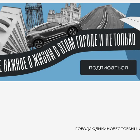
ГОРОД
ЛЮДИ
КИНО
РЕСТОРАНЫ 