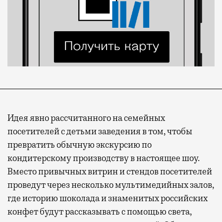
Идея явно рассчитанного на семейных
посетителей с детьми заведения в том, чтобы
Современный путешественник часто берет
превратить обычную экскурсию по
с собой не только чемодан, но и ноутбук.
кондитерскому производству в настоящее шоу.
А ожидание рейса все чаще превращается
Вместо привычных витрин и стендов посетителей
не в потерянное время, а в возможность
проведут через несколько мультимедийных залов,
спокойно закончить дела или спланировать
где историю шоколада и знаменитых российских
активности в путешествии, например
конфет будут рассказывать с помощью света,
забронировать нужные билеты и рестораны.