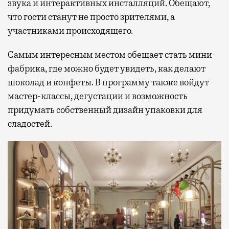
звука и интерактивных инсталляций. Обещают,
что гости станут не просто зрителями, а
участниками происходящего.
Бизнес-зал становится местом, где можно
провести переговоры, поработать или просто
Самым интересным местом обещает стать мини-
выпить кофе, наблюдая сквозь панорамные
фабрика, где можно будет увидеть, как делают
окна за тем, как взлетают и садятся
шоколад и конфеты. В программу также войдут
самолеты. В Москве нет недостатка
мастер-классы, дегустации и возможность
в лаунжах. В аэропортах их обычно
придумать собственный дизайн упаковки для
несколько — в разных зонах воздушных
сладостей.
гаваней. На некоторых вокзалах — тоже.
Лаунжи доступны на Ленинградском,
Павелецком, Казанском, Ярославском
и Курском вокзалах.
Попасть в бизнес-залы
могут держатели карт Mir Supreme. Причем
не только в столице. Всего доступно более
1000 бизнес-залов по всему миру.