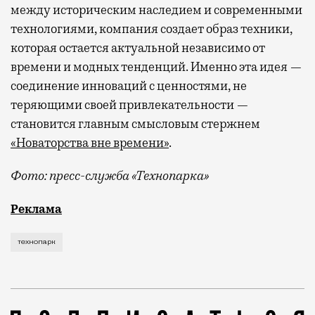
между историческим наследием и современными
технологиями, компания создает образ техники,
которая остается актуальной независимо от
времени и модных тенденций. Именно эта идея —
соединение инноваций с ценностями, не
теряющими своей привлекательности —
становится главным смысловым стержнем
«Новаторства вне времени»
.
Фото: пресс-служба «Технопарка»
Рекламные кампании техники редко выходят за рамк
Реклама
технопарк