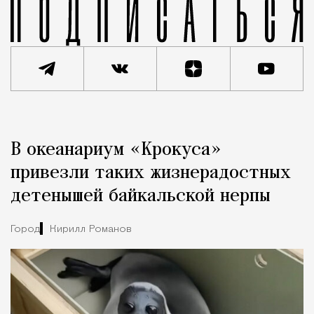
Реклама
Редакция Москвич Mag
В океанариум «Крокуса»
Город
привезли таких жизнерадостных
детенышей байкальской нерпы
Город
Кирилл Романов