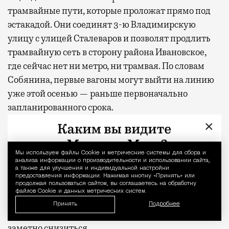
трамвайные пути, которые проложат прямо под
эстакадой. Они соединят 3-ю Владимирскую
улицу с улицей Сталеваров и позволят продлить
трамвайную сеть в сторону района Ивановское,
где сейчас нет ни метро, ни трамвая. По словам
Собянина, первые вагоны могут выйти на линию
уже этой осенью — раньше первоначально
запланированного срока.
×
По расчетам городских властей, новая эстакада
сможет пропускать более 80 тыс. автомобилей в
Мы используем файлы Сookie и метрические системы для сбора и
Уведомление 
сутки. После завершения всех работ движение по
анализа информации о производительности и использовании сайта,
а также для улучшения и индивидуальной настройки
участку шоссе Энтузиастов от Новогиреевской
предоставления информации. Нажимая кнопку «Принять» или
улицы до улицы Сталеваров станет
продолжая пользоваться сайтом, вы соглашаетесь на обработку
файлов Cookie и данных метрических систем.
бессветофорным, а нагрузка на самые
Принять
Подробнее
загруженные отрезки магистрали должна
заметно снизиться.