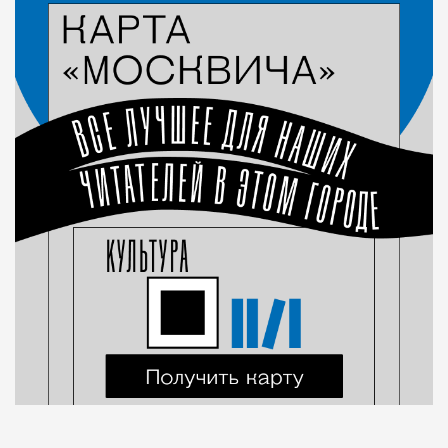
Город