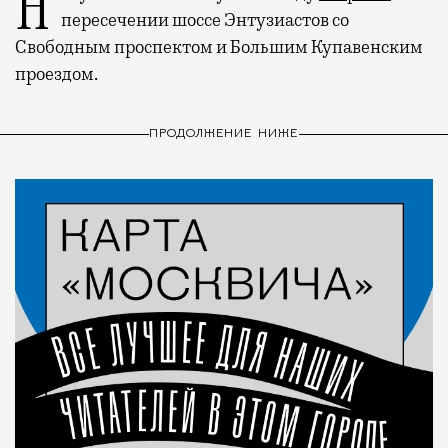
пересечении шоссе Энтузиастов со
Свободным проспектом и Большим Купавенским
проездом.
ПРОДОЛЖЕНИЕ НИЖЕ