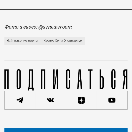
Фото и видео: @s7newsroom
Двух пятимесячных детенышей доставили в Москву с
байкальские нерпы
Крокус Сити Океанариум
Новость
Кирилл Романов