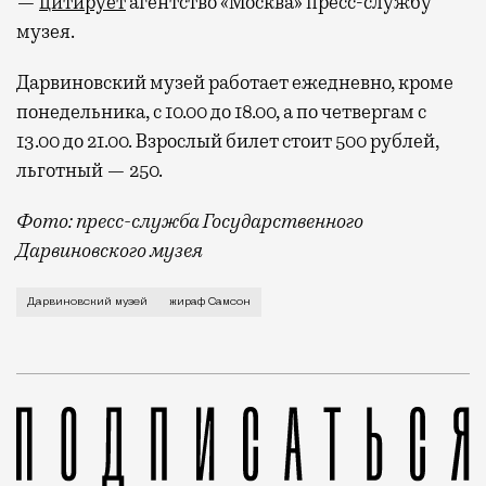
—
цитирует
агентство «Москва» пресс-службу
музея.
Дарвиновский музей работает ежедневно, кроме
понедельника, с 10.00 до 18.00, а по четвергам с
13.00 до 21.00. Взрослый билет стоит 500 рублей,
льготный — 250.
Фото: пресс-служба Государственного
Дарвиновского музея
Самсон Гамлетович Ленинградов прожил в Московском
Дарвиновский музей
жираф Самсон