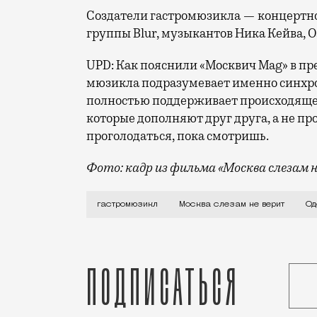
Создатели гастромюзикла — концертно
группы Blur, музыкантов Ника Кейва, О
UPD: Как пояснили «Москвич Mag» в пр
мюзикла подразумевает именно синхро
полностью поддерживает происходящее 
которые дополняют друг друга, а не п
проголодаться, пока смотришь.
Фото: кадр из фильма «Москва слезам н
В бывшем здании казино Golden Palace 
гастромюзикл
Москва слезам не верит
Од
Подписаться