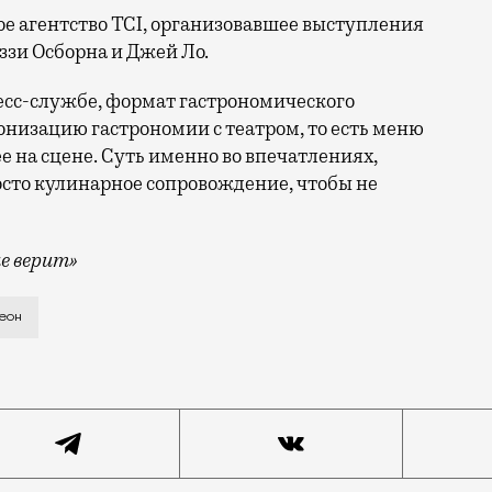
е агентство TCI, организовавшее выступления
ззи Осборна и Джей Ло.
есс-службе, формат гастрономического
низацию гастрономии с театром, то есть меню
на сцене. Суть именно во впечатлениях,
росто кулинарное сопровождение, чтобы не
е верит»
на 3-й улице Ямского Поля в декабре откроется новое
еон