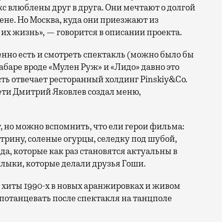
с влюблены друг в друга. Они мечтают о долгой
ене. Но Москва, куда они приезжают из
их жизнь», — говорится в описании проекта.
нно есть и смотреть спектакль (можно было бы
 кабаре вроде «Мулен Руж» и «Лидо» давно это
ть отвечает ресторанный холдинг Pinskiy&Co.
ти Дмитрий Яковлев создал меню,
 но можно вспомнить, что ели герои фильма:
трину, соленые огурцы, селедку под шубой,
а, которые как раз становятся актуальны в
лыки, которые делали друзья Гоши.
хиты 1990-х в новых аранжировках и живом
потанцевать после спектакля на танцполе