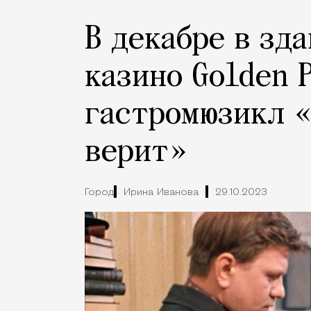
В декабре в зд
казино Golden 
гастромюзикл «
верит»
Город
Ирина Иванова
29.10.2023