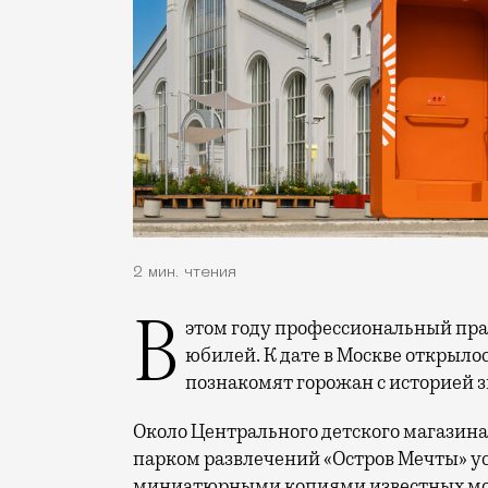
2 мин. чтения
В этом году профессиональный праздник День строителя отмечает 70-летний
юбилей. К дате в Москве открыло
познакомят горожан с историей 
Около Центрального детского магазина 
парком развлечений «Остров Мечты» у
миниатюрными копиями известных мос