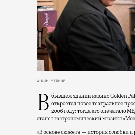
2 мин. чтения
В бывшем здании казино Golden Palace на 3-й улице Ямского Поля в декабре
откроется новое театральное прос
2006 году: тогда его опечатало М
станет гастрономический мюзикл «Моск
«В основе сюжета — история о любви и 