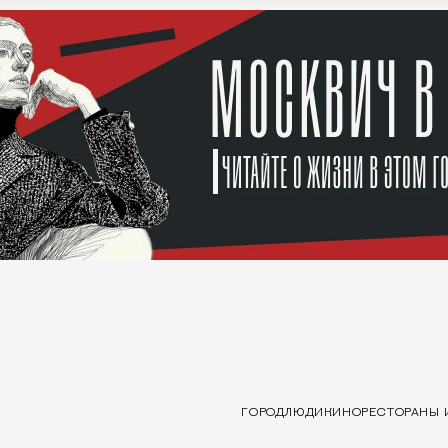
ГОРОД
ЛЮДИ
КИНО
РЕСТОРАНЫ 