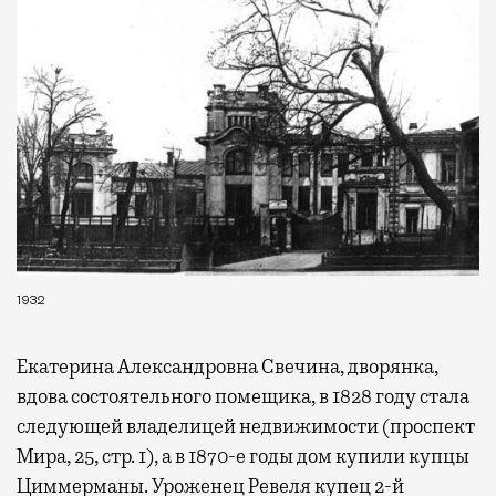
самолеты. В Москве нет недостатка
в лаунжах. В аэропортах их обычно
несколько — в разных зонах воздушных
гаваней. На некоторых вокзалах — тоже.
Лаунжи доступны на Ленинградском,
Павелецком, Казанском, Ярославском
и Курском вокзалах.
Попасть в бизнес-залы
могут держатели карт Mir Supreme. Причем
не только в столице. Всего доступно более
1000 бизнес-залов по всему миру.
1932
Екатерина Александровна Свечина, дворянка,
вдова состоятельного помещика, в 1828 году стала
следующей владелицей недвижимости (проспект
Мира, 25, стр. 1), а в 1870-е годы дом купили купцы
Циммерманы. Уроженец Ревеля купец 2-й