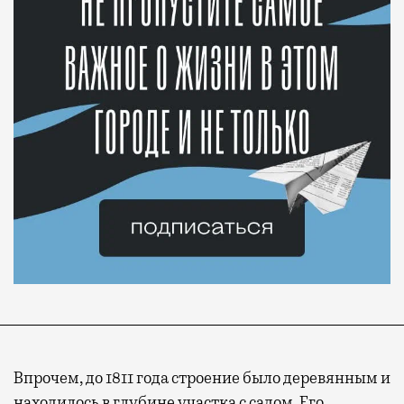
Впрочем, до 1811 года строение было деревянным и
находилось в глубине участка с садом. Его