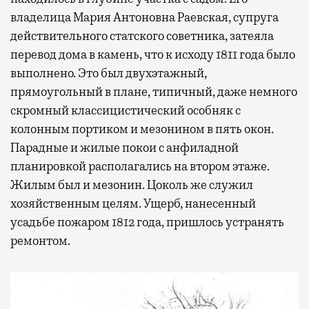
владелица Мария Антоновна Раевская, супруга
действительного статского советника, затеяла
перевод дома в камень, что к исходу 1811 года было
выполнено. Это был двухэтажный,
Современный путешественник часто берет
прямоугольный в плане, типичный, даже немного
с собой не только чемодан, но и ноутбук.
скромный классицистический особняк с
А ожидание рейса все чаще превращается
колонным портиком и мезонином в пять окон.
не в потерянное время, а в возможность
Парадные и жилые покои с анфиладной
спокойно закончить дела или спланировать
планировкой располагались на втором этаже.
активности в путешествии, например
Жилым был и мезонин. Цоколь же служил
забронировать нужные билеты и рестораны.
хозяйственным целям. Ущерб, нанесенный
усадьбе пожаром 1812 года, пришлось устранять
ремонтом.
Бизнес-зал становится местом, где можно
провести переговоры, поработать или просто
выпить кофе, наблюдая сквозь панорамные
окна за тем, как взлетают и садятся