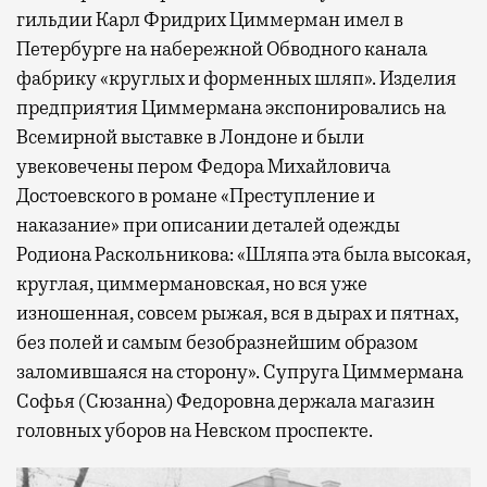
гильдии Карл Фридрих Циммерман имел в
Петербурге на набережной Обводного канала
фабрику «круглых и форменных шляп». Изделия
предприятия Циммермана экспонировались на
Всемирной выставке в Лондоне и были
увековечены пером Федора Михайловича
Достоевского в романе «Преступление и
наказание» при описании деталей одежды
Родиона Раскольникова: «Шляпа эта была высокая,
круглая, циммермановская, но вся уже
изношенная, совсем рыжая, вся в дырах и пятнах,
без полей и самым безобразнейшим образом
заломившаяся на сторону». Супруга Циммермана
Софья (Сюзанна) Федоровна держала магазин
головных уборов на Невском проспекте.