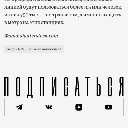
линией будут пользоваться более 3,5 млн человек,
из них 750 тыс. — не транзитом, а именно входить
в метро на этих станциях.
Фото: shutterstock.com
От машин могут оказаться 0,36% водителей. Начальн
запуск БКЛ
отказ от автомобилей