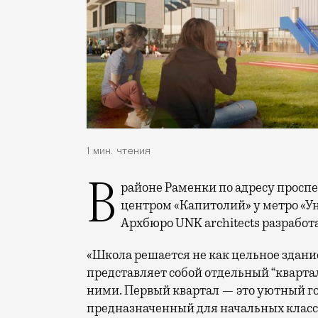
1 мин. чтения
В районе Раменки по адресу проспект Вернадского, 8б — это сразу за торговым
центром «Капитолий» у метро «Ун
Архбюро UNK architects разработ
«Школа решается не как цельное здание
представляет собой отдельный “кварт
ними. Первый квартал — это уютный го
предназначенный для начальных класс