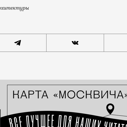
архитектуры
ернадского, 8б — это сразу за торговым центром «Кап