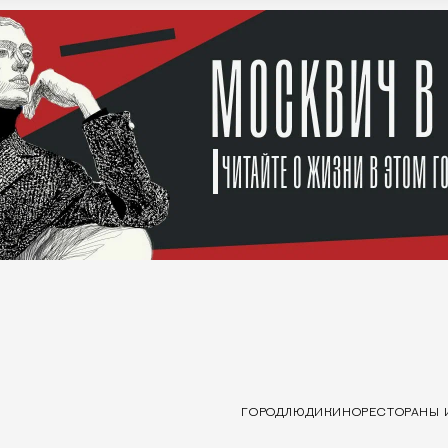
ГОРОД
ЛЮДИ
КИНО
РЕСТОРАНЫ 