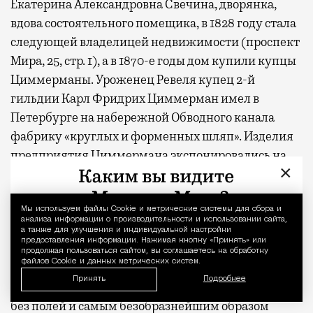
Екатерина Александровна Свечина, дворянка,
вдова состоятельного помещика, в 1828 году стала
следующей владелицей недвижимости (проспект
Мира, 25, стр. 1), а в 1870-е годы дом купили купцы
Циммерманы. Уроженец Ревеля купец 2-й
гильдии Карл Фридрих Циммерман имел в
Петербурге на набережной Обводного канала
фабрику «круглых и форменных шляп». Изделия
предприятия Циммермана экспонировались на
×
Всемирной выставке в Лондоне и были
увековечены пером Федора Михайловича
Достоевского в романе «Преступление и
Мы используем файлы Сookie и метрические системы для сбора и
Уведомление 
анализа информации о производительности и использовании сайта,
наказание» при описании деталей одежды
а также для улучшения и индивидуальной настройки
предоставления информации. Нажимая кнопку «Принять» или
Родиона Раскольникова: «Шляпа эта была высокая,
продолжая пользоваться сайтом, вы соглашаетесь на обработку
файлов Cookie и данных метрических систем.
круглая, циммермановская, но вся уже
Принять
Подробнее
изношенная, совсем рыжая, вся в дырах и пятнах,
без полей и самым безобразнейшим образом