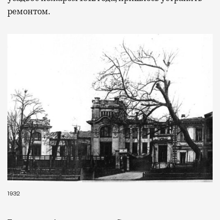
ремонтом.
Бизнес-зал становится местом, где можно
провести переговоры, поработать или просто
выпить кофе, наблюдая сквозь панорамные
окна за тем, как взлетают и садятся
самолеты. В Москве нет недостатка
в лаунжах. В аэропортах их обычно
несколько — в разных зонах воздушных
гаваней. На некоторых вокзалах — тоже.
Лаунжи доступны на Ленинградском,
Павелецком, Казанском, Ярославском
и Курском вокзалах.
Попасть в бизнес-залы
могут держатели карт Mir Supreme. Причем
не только в столице. Всего доступно более
1000 бизнес-залов по всему миру.
1932