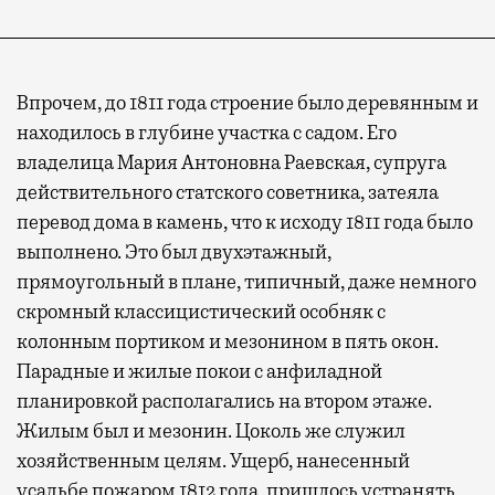
Впрочем, до 1811 года строение было деревянным и
находилось в глубине участка с садом. Его
владелица Мария Антоновна Раевская, супруга
действительного статского советника, затеяла
перевод дома в камень, что к исходу 1811 года было
выполнено. Это был двухэтажный,
Современный путешественник часто берет
прямоугольный в плане, типичный, даже немного
с собой не только чемодан, но и ноутбук.
скромный классицистический особняк с
А ожидание рейса все чаще превращается
колонным портиком и мезонином в пять окон.
не в потерянное время, а в возможность
Парадные и жилые покои с анфиладной
спокойно закончить дела или спланировать
планировкой располагались на втором этаже.
активности в путешествии, например
Жилым был и мезонин. Цоколь же служил
забронировать нужные билеты и рестораны.
хозяйственным целям. Ущерб, нанесенный
усадьбе пожаром 1812 года, пришлось устранять