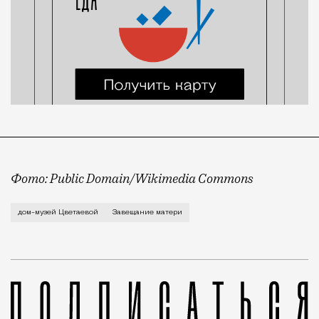
Фото: Public Domain/Wikimedia Commons
Мать Марины Цветаевой, Мария Александровна Мейн, р
дом-музей Цветаевой
Завещание матери