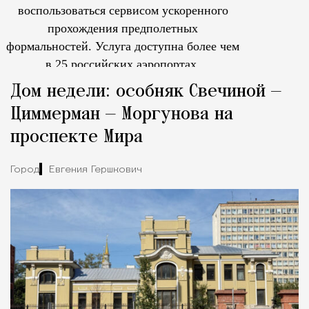
воспользоваться сервисом ускоренного
прохождения предполетных
формальностей.
Услуга доступна более чем
в 25 российских аэропортах.
Tcпециальный проектКаждый москвич знает — отпуск нач
Дом недели: особняк Свечиной —
Циммерман — Моргунова на
проспекте Мира
Город
Евгения Гершкович