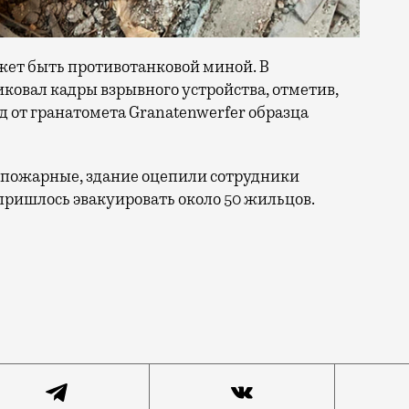
жет быть противотанковой миной. В
ковал кадры взрывного устройства, отметив,
 от гранатомета Granatenwerfer образца
 пожарные, здание оцепили сотрудники
пришлось эвакуировать около 50 жильцов.
ся катастрофой, но все, кажется, обошлось. На место