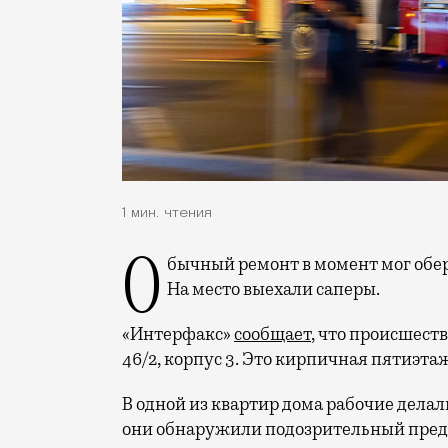
1 мин. чтения
Обычный ремонт в момент мог обернуться катастрофой, но все, кажется, обошлось.
На место выехали саперы.
«Интерфакс»
сообщает
, что происшест
46/2, корпус 3. Это кирпичная пятиэтаж
В одной из квартир дома рабочие делал
они обнаружили подозрительный пред