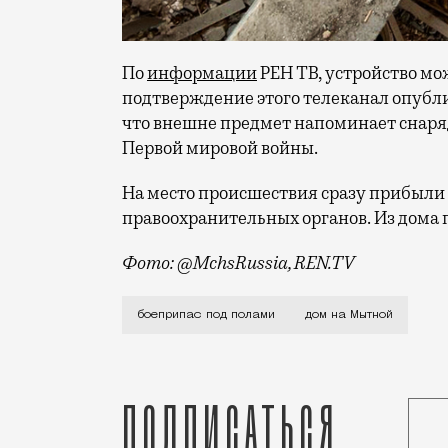
По
информации
РЕН ТВ, устройство мо
подтверждение этого телеканал опубли
что внешне предмет напоминает снаряд
Первой мировой войны.
На место происшествия сразу прибыли
правоохранительных органов. Из дома 
Фото: @MchsRussia, REN.TV
Обычный ремонт в момент мог обернуть
боеприпас под полами
дом на Мытной
Подписаться