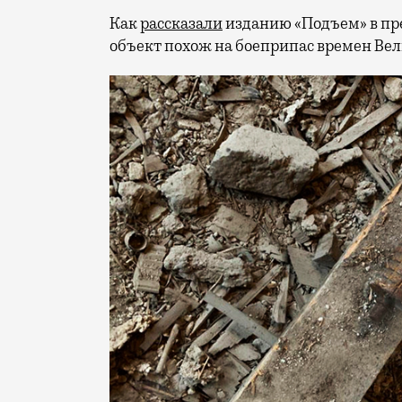
Как
рассказали
изданию «Подъем» в пр
объект похож на боеприпас времен Ве