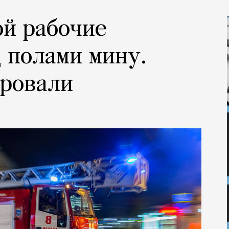
ой рабочие
 полами мину.
ировали