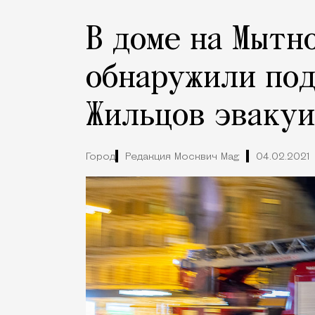
В доме на Мытн
обнаружили под
Жильцов эваку
Город
Редакция Москвич Mag
04.02.2021