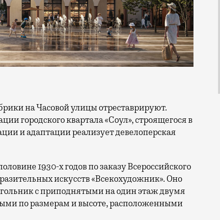
ации городского квартала «Соул», строящегося в
ации и адаптации реализует девелоперская
оловине 1930-х годов по заказу Всероссийского
разительных искусств «Всекохудожник». Оно
гольник с приподнятыми на один этаж двумя
ми по размерам и высоте, расположенными