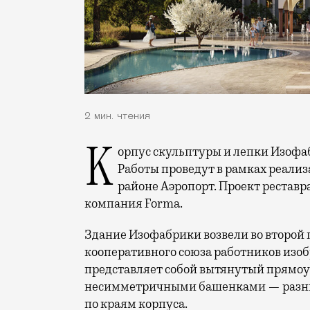
2 мин. чтения
Корпус скульптуры и лепки Изофабрики на Часовой улицы отреставрируют.
Работы проведут в рамках реализ
районе Аэропорт. Проект реставр
компания Forma.
Здание Изофабрики возвели во второй п
кооперативного союза работников изоб
представляет собой вытянутый прямоу
несимметричными башенками — разны
по краям корпуса.