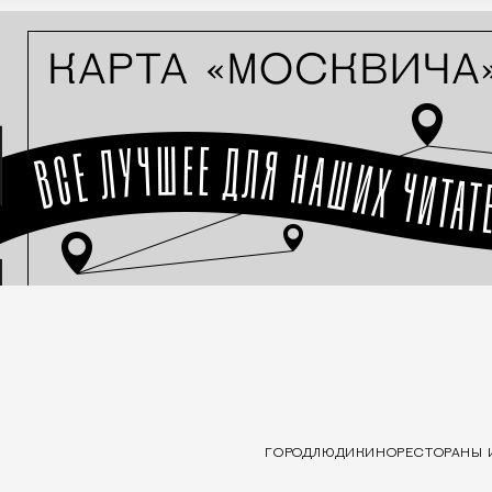
ГОРОД
ЛЮДИ
КИНО
РЕСТОРАНЫ 