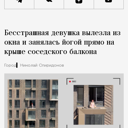
Реклама
Редакция Москвич Mag
Бесстрашная девушка вылезла из
Город
окна и занялась йогой прямо на
крыше соседского балкона
Город
Николай Спиридонов