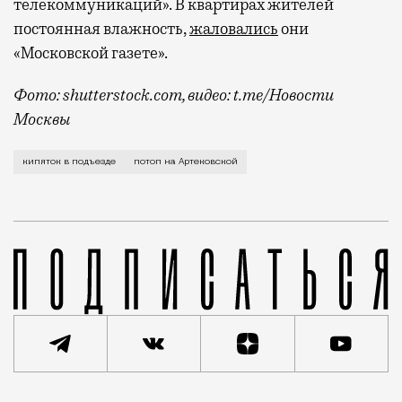
телекоммуникаций». В квартирах жителей
постоянная влажность,
жаловались
они
«Московской газете».
Фото: shutterstock.com, видео: t.me/Новости
Москвы
Утро жильцов этого дома началось с горячего душа.
кипяток в подъезде
потоп на Артековской