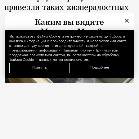
привезли таких жизнерадостных
детенышей байкальской нерпы
×
Город
Кирилл Романов
Мы используем файлы Сookie и метрические системы для сбора и
Уведомление 
анализа информации о производительности и использовании сайта,
а также для улучшения и индивидуальной настройки
предоставления информации. Нажимая кнопку «Принять» или
продолжая пользоваться сайтом, вы соглашаетесь на обработку
файлов Cookie и данных метрических систем.
Принять
Подробнее
07.08.2026
1 мин. чтения
Двух пятимесячных детенышей доставили в