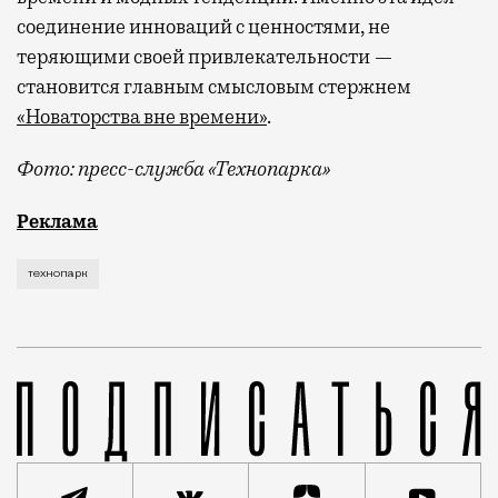
соединение инноваций с ценностями, не
теряющими своей привлекательности —
становится главным смысловым стержнем
«Новаторства вне времени»
.
Фото: пресс-служба «Технопарка»
Рекламные кампании техники редко выходят за рамк
Реклама
технопарк