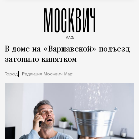
МОСКВИЧ
MAG
Введите ключевые слова для поиска статей
В доме на «Варшавской» подъезд
затопило кипятком
Город
Редакция Москвич Mag