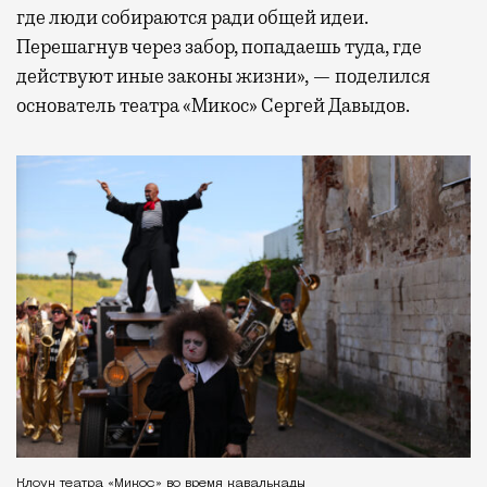
где люди собираются ради общей идеи.
Перешагнув через забор, попадаешь туда, где
действуют иные законы жизни», — поделился
основатель театра «Микос» Сергей Давыдов.
Клоун театра «Микос» во время кавалькады