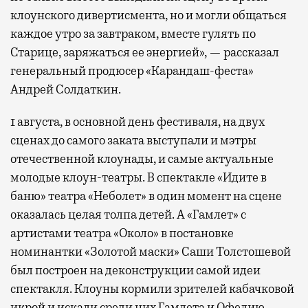
клоунского дивертисмента, но и могли общаться
каждое утро за завтраком, вместе гулять по
Старице, заряжаться ее энергией», — рассказал
генеральный продюсер «Карандаш-феста»
Андрей Солдаткин.
1 августа, в основной день фестиваля, на двух
сценах до самого заката выступали и мэтры
отечественной клоунады, и самые актуальные
молодые клоун-театры. В спектакле «Идите в
баню» театра «Неболет» в один момент на сцене
оказалась целая толпа детей. А «Гамлет» с
артистами театра «Около» в постановке
номинантки «Золотой маски» Саши Толстошевой
был построен на деконструкции самой идеи
спектакля. Клоуны кормили зрителей кабачковой
икрой и искали среди них Гамлета и Офелию.