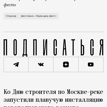
фест»
В минувший уикенд маленькая Старица в Тверской об
Старица
фестиваль «Карандаш-фест»
Реклама
Редакция Москвич Mag
Ко Дню строителя по Москве-реке
Город
запустили плавучую инсталляцию