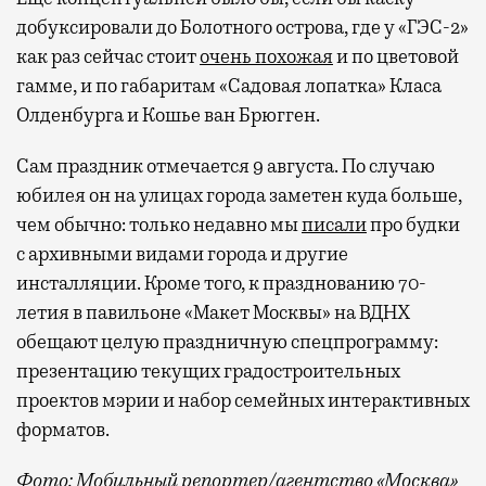
добуксировали до Болотного острова, где у «ГЭС-2»
как раз сейчас стоит
очень похожая
и по цветовой
гамме, и по габаритам «Садовая лопатка» Класа
Олденбурга и Кошье ван Брюгген.
Сам праздник отмечается 9 августа. По случаю
юбилея он на улицах города заметен куда больше,
чем обычно: только недавно мы
писали
про будки
с архивными видами города и другие
инсталляции. Кроме того, к празднованию 70-
летия в павильоне «Макет Москвы» на ВДНХ
обещают целую праздничную спецпрограмму:
презентацию текущих градостроительных
проектов мэрии и набор семейных интерактивных
форматов.
Фото: Мобильный репортер/агентство «Москва»