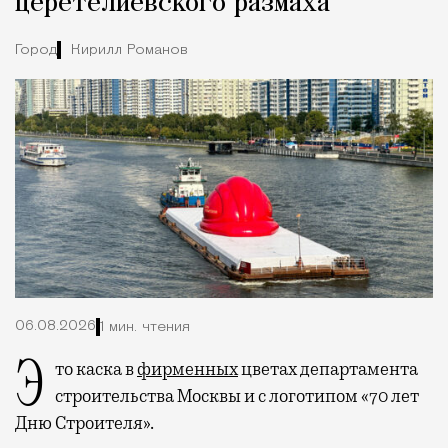
церетелиевского размаха
Город
Кирилл Романов
06.08.2026
1 мин. чтения
Это каска в
фирменных
цветах департамента
строительства Москвы и с логотипом «70 лет
Дню Строителя».