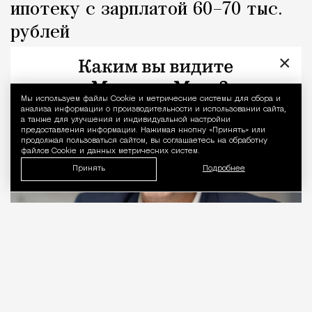
ипотеку с зарплатой 60–70 тыс.
рублей
×
Город
Кирилл Романов
Мы используем файлы Сookie и метрические системы для сбора и
Уведомление 
анализа информации о производительности и использовании сайта,
а также для улучшения и индивидуальной настройки
предоставления информации. Нажимая кнопку «Принять» или
продолжая пользоваться сайтом, вы соглашаетесь на обработку
файлов Cookie и данных метрических систем.
Принять
Подробнее
06.08.2026
2 мин. чтения
Видео с репликой из интервью народного
избранника блогеру Амирану Сардарову