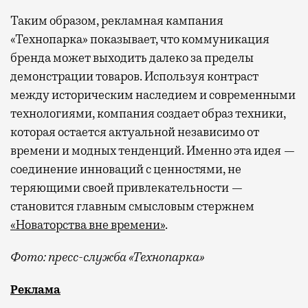
Таким образом, рекламная кампания
«Технопарка» показывает, что коммуникация
бренда может выходить далеко за пределы
демонстрации товаров. Используя контраст
между историческим наследием и современными
технологиями, компания создает образ техники,
которая остается актуальной независимо от
времени и модных тенденций. Именно эта идея —
соединение инноваций с ценностями, не
теряющими своей привлекательности —
становится главным смысловым стержнем
«Новаторства вне времени»
.
Фото: пресс-служба «Технопарка»
Рекламные кампании техники редко выходят за рамк
Реклама