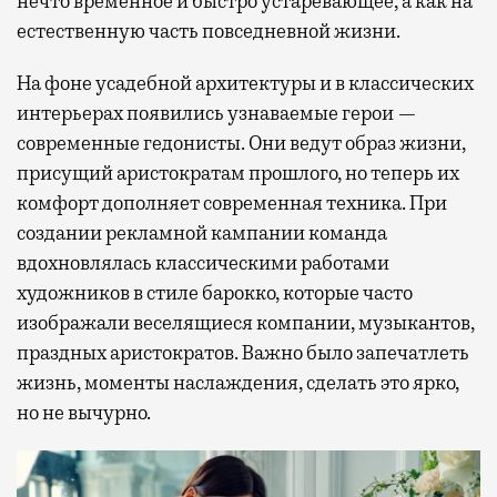
нечто временное и быстро устаревающее, а как на
естественную часть повседневной жизни.
На фоне усадебной архитектуры и в классических
интерьерах появились узнаваемые герои —
современные гедонисты. Они ведут образ жизни,
присущий аристократам прошлого, но теперь их
комфорт дополняет современная техника. При
создании рекламной кампании команда
вдохновлялась классическими работами
художников в стиле барокко, которые часто
изображали веселящиеся компании, музыкантов,
праздных аристократов. Важно было запечатлеть
жизнь, моменты наслаждения, сделать это ярко,
но не вычурно.