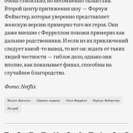
очень стабильно, но несомненно талантлив.
Второй центр притяжения шоу — Форчун
Феймстер, которая уверенно представляет
женскую версию примерно того же героя. Они
даже внешне с Ферреллом похожи примерно как
дальние родственники. И если из их приключений
следует какой-то вывод, то вот он: ждать от таких
людей честности — гиблое дело, однако они
вполне, как показывает финал, способны на
случайное благородство.
Фото: Netflix
Когда-то Лонни Хокинс (Уилл Феррелл) был звездой 
Молли Шеннон
Сериал недели
Уилл Феррелл
Форчун Феймстер
Ястреб