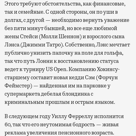
Этого требуют обстоятельства, как финансовые,
так и семейные. С одной стороны, он по уши в
долгах, с другой — необходимо вернуть уважение
без пяти минут бывшей, но все еще любимой
жены Стейси (Молли Шеннон) и взрослого сына
Лэнса (Джимми Татро). Собственно, Лэнс мечтает
публично унизить папочку на поле для гольфа,
так что путь Лонни к восстановлению статуса
ведет к турниру US Open. Компанию Хокинсу-
старшему составит новая кедди Сэм (Форчун
Феймстер) — найденная им на парковке у
супермаркета дебелая блондинка с
криминальным прошлым и острым языком.
В следующем году Уиллу Ферреллу исполнится
60, так что его неутомимая бодрость — живая
реклама увеличения пенсионного возраста.