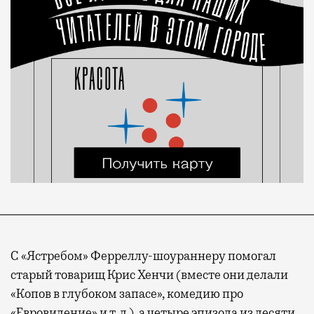
С «Ястребом» Ферреллу-шоураннеру помогал
старый товарищ Крис Хенчи (вместе они делали
«Копов в глубоком запасе», комедию про
«Евровидение» и т. д.), а четыре эпизода из десяти