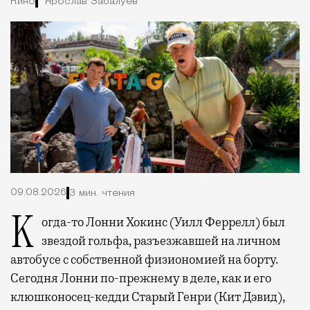
Кино
Ярослав Забалуев
09.08.2026
3 мин. чтения
Когда-то Лонни Хокинс (Уилл Феррелл) был
звездой гольфа, разъезжавшей на личном
автобусе с собственной физиономией на борту.
Сегодня Лонни по-прежнему в деле, как и его
клюшконосец-кедди Старый Генри (Кит Дэвид),