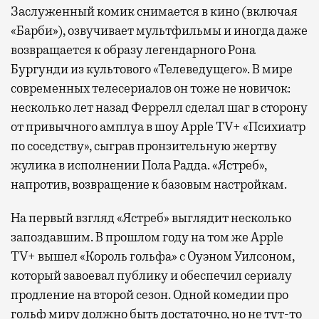
Заслуженный комик снимается в кино (включая
«Барби»), озвучивает мультфильмы и иногда даже
возвращается к образу легендарного Рона
Бургунди из культового «Телеведущего». В мире
современных телесериалов он тоже не новичок:
несколько лет назад Феррелл сделал шаг в сторону
от привычного амплуа в шоу Apple TV+ «Психиатр
по соседству», сыграв пронзительную жертву
жулика в исполнении Пола Радда. «Ястреб»,
напротив, возвращение к базовым настройкам.
На первый взгляд «Ястреб» выглядит несколько
запоздавшим. В прошлом году на том же Apple
TV+ вышел «Король гольфа» с Оуэном Уилсоном,
который завоевал публику и обеспечил сериалу
продление на второй сезон. Одной комедии про
гольф миру должно быть достаточно, но не тут-то