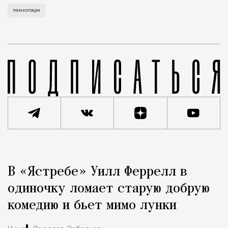
технопарк
Реклама
Редакция Москвич Mag
В «Ястребе» Уилл Феррелл в
Город
одиночку ломает старую добрую
комедию и бьет мимо лунки