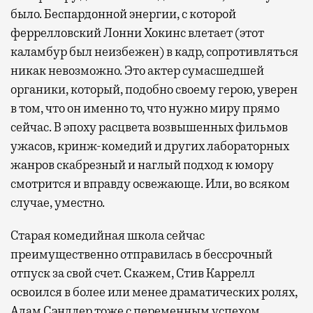
было. Беспардонной энергии, с которой
феррелловский Лонни Хокинс влетает (этот
каламбур был неизбежен) в кадр, сопротивляться
никак невозможно. Это актер сумасшедшей
органики, который, подобно своему герою, уверен
в том, что он именно то, что нужно миру прямо
сейчас. В эпоху расцвета возвышенных фильмов
ужасов, кринж-комедий и других лабораторных
жанров скабрезный и наглый подход к юмору
смотрится и вправду освежающе. Или, во всяком
случае, уместно.
Старая комедийная школа сейчас
преимущественно отправилась в бессрочный
отпуск за свой счет. Скажем, Стив Каррелл
освоился в более или менее драматических ролях,
Адам Сэндлер тоже с переменным успехом