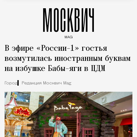
МОСКВИЧ
MAG
Введите ключевые слова для поиска статей
В эфире «России-1» гостья
возмутилась иностранным буквам
на избушке Бабы-яги в ЦДМ
Город
Редакция Москвич Mag