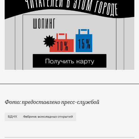
Фото: предоставлено пресс-службой
Все желающие набрать калорий к зиме под благовид
ВДНХ
Фабрика шоколадных открытий