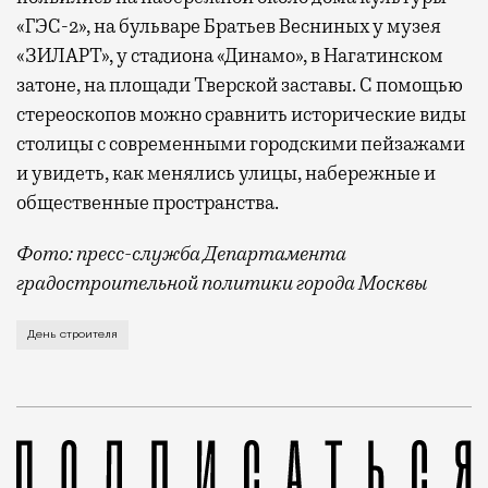
«ГЭС-2», на бульваре Братьев Весниных у музея
«ЗИЛАРТ», у стадиона «Динамо», в Нагатинском
затоне, на площади Тверской заставы. С помощью
стереоскопов можно сравнить исторические виды
столицы с современными городскими пейзажами
и увидеть, как менялись улицы, набережные и
общественные пространства.
Фото: пресс-служба Департамента
градостроительной политики города Москвы
В этом году профессиональный праздник День строи
День строителя