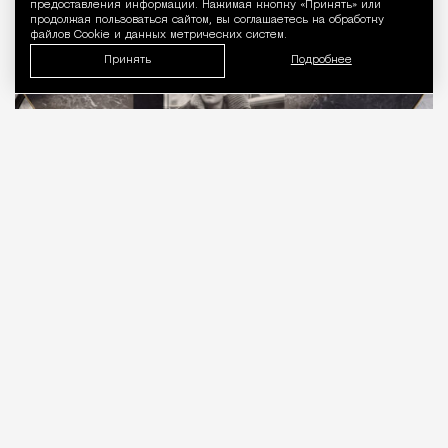
предоставления информации. Нажимая кнопку «Принять» или
продолжая пользоваться сайтом, вы соглашаетесь на обработку
файлов Cookie и данных метрических систем.
Принять
Подробнее
05.08.2026
10 мин. чтения
В издательстве «Найди лесоруба» вышла книга
«Капоте в СССР: подлинная история одного
путешествия»
писателя Дениса Захарова,
приуроченная к 70-летию первого визита
Трумена Капоте в Страну Советов. На изучение
малоизвестного биографического эпизода из
жизни классика американской литературы ушло