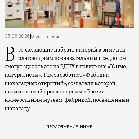
05.08.2026
2 мин. чтения
Все желающие набрать калорий к зиме под
благовидным познавательным предлогом
смогут сделать это на ВДНХ в павильоне «Юные
натуралисты». Там заработает «Фабрика
шоколадных открытий», создатели которой
называют свой проект первым в России
иммерсивным музеем-фабрикой, посвященным
шоколаду.
ПРОДОЛЖЕНИЕ НИЖЕ