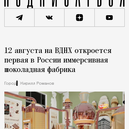
Реклама
Редакция Москвич Mag
12 августа на ВДНХ откроется
Город
первая в России иммерсивная
шоколадная фабрика
Город
Кирилл Романов