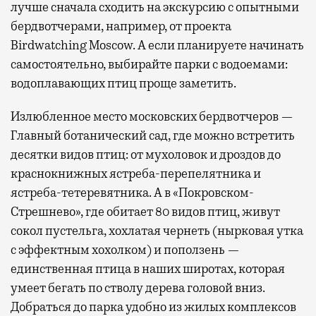
лучше сначала сходить на экскурсию с опытными
бердвотчерами, например, от проекта
Birdwatching Moscow. А если планируете начинать
самостоятельно, выбирайте парки с водоемами:
водоплавающих птиц проще заметить.
Излюбленное место московских бердвотчеров —
Главный ботанический сад, где можно встретить
десятки видов птиц: от мухоловок и дроздов до
краснокнижных ястреба-перепелятника и
ястреба-тетеревятника. А в «Покровском-
Стрешнево», где обитает 80 видов птиц, живут
сокол пустельга, хохлатая чернеть (нырковая утка
с эффектным хохолком) и поползень —
единственная птица в наших широтах, которая
умеет бегать по стволу дерева головой вниз.
Добраться до парка удобно из жилых комплексов