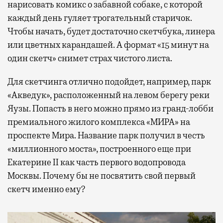
нарисовать комикс о забавной собаке, с которой
каждый день гуляет трогательный старичок.
Чтобы начать, будет достаточно скетчбука, линера
или цветных карандашей. А формат «15 минут на
один скетч» снимет страх чистого листа.
Для скетчинга отлично подойдет, например, парк
«Акведук», расположенный на левом берегу реки
Яузы. Попасть в него можно прямо из гранд-лобби
премиального жилого комплекса «МИРА» на
проспекте Мира. Название парк получил в честь
«миллионного моста», построенного еще при
Екатерине II как часть первого водопровода
Москвы. Почему бы не посвятить свой первый
скетч именно ему?