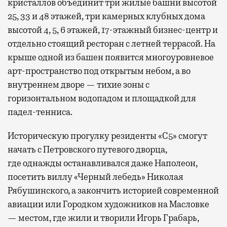
кристаллов объединит три жилые башни высотой
25, 33 и 48 этажей, три камерных клубных дома
высотой 4, 5, 6 этажей, 17-этажный бизнес-центр и
отдельно стоящий ресторан с летней террасой. На
крыше одной из башен появится многоуровневое
арт-пространство под открытым небом, а во
внутреннем дворе — тихие зоны с
горизонтальном водопадом и площадкой для
падел-тенниса.
Историческую прогулку резиденты «С5» смогут
начать с Петровского путевого дворца,
где
однажды останавливался даже Наполеон,
посетить виллу «Черный лебедь» Николая
Рябушинского, а закончить историей современной
авиации или Городком художников на Масловке
— местом, где жили и творили Игорь Грабарь,