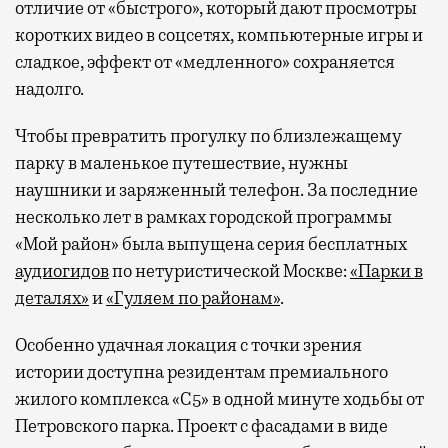
отличие от «быстрого», который дают просмотры
коротких видео в соцсетях, компьютерные игры и
сладкое, эффект от «медленного» сохраняется
надолго.
Чтобы превратить прогулку по близлежащему
парку в маленькое путешествие, нужны
наушники и заряженный телефон. За последние
несколько лет в рамках городской программы
«Мой район» была выпущена серия бесплатных
аудиогидов
по нетуристической Москве:
«Парки в
деталях»
и
«Гуляем по районам»
.
Особенно удачная локация с точки зрения
истории доступна резидентам премиального
жилого комплекса «С5»
в одной минуте ходьбы от
Петровского парка. Проект с фасадами в виде