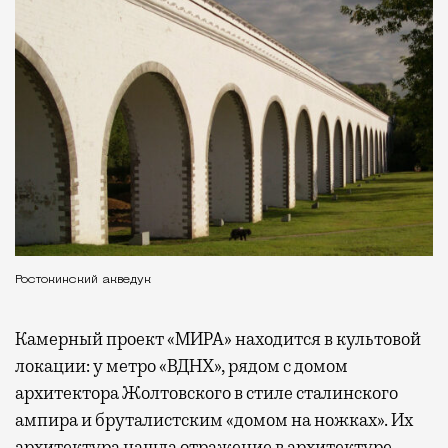
Ростокинский акведук
Камерный проект «МИРА» находится в культовой
локации: у метро «ВДНХ», рядом с домом
архитектора Жолтовского в стиле сталинского
ампира и бруталистским «домом на ножках». Их
архитектура нашла отражение в архитектуре