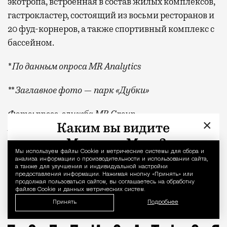
экотропа, встроенная в состав жилых комплексов,
гастрокластер, состоящий из восьми ресторанов и
20 фуд-корнеров, а также спортивный комплекс с
бассейном.
* По данным опроса MR Analytics
** Заглавное фото — парк «Дубки»
Фото: пресс-служба MR Group,
×
BearFotos
/shutterstock.com/Fotodom
Квадратные метры, планировки, вид из окон
Реклама
Мы используем файлы Сookie и метрические системы для сбора и
Уведомление 
анализа информации о производительности и использовании сайта,
а также для улучшения и индивидуальной настройки
предоставления информации. Нажимая кнопку «Принять» или
MR Group
продолжая пользоваться сайтом, вы соглашаетесь на обработку
файлов Cookie и данных метрических систем.
Принять
Подробнее