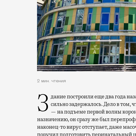
2 мин. чтения
Здание построили еще два года назад, но из-за его непростой судьбы открытие
сильно задержалось.
Дело в том, 
— на подъеме первой волны корона
назначению, он сразу же был перепроф
наконец-то вирус отступает, даже мас
поручил
подготовить перинатальный ц