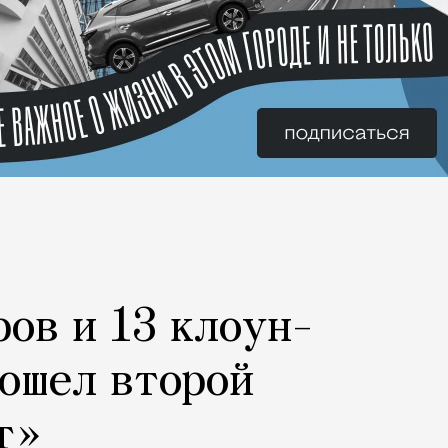
ров и 13 клоун-
рошел второй
т»