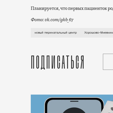
Планируется, что первых пациенток ро
Фото: vk.com/gkb_67
Здание построили еще два года назад,
новый перинатальный центр
Хорошово-Мневник
Подписаться
Статья
Редакция Москвич Mag
Город