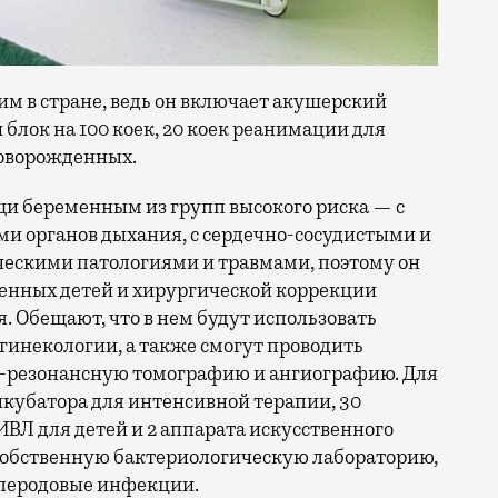
м в стране, ведь он включает акушерский
 блок на 100 коек, 20 коек реанимации для
новорожденных.
щи беременным из групп высокого риска — с
и органов дыхания, с сердечно-сосудистыми и
ескими патологиями и травмами, поэтому он
енных детей и хирургической коррекции
. Обещают, что в нем будут использовать
гинекологии, а также смогут проводить
-резонансную томографию и ангиографию. Для
нкубатора для интенсивной терапии, 30
ИВЛ для детей и 2 аппарата искусственного
 собственную бактериологическую лабораторию,
слеродовые инфекции.