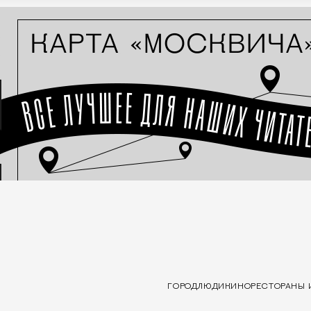
ГОРОД
ЛЮДИ
КИНО
РЕСТОРАНЫ 