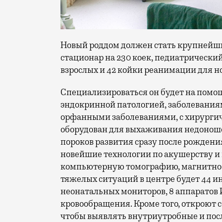
Новый роддом должен стать крупнейши
стационар на 230 коек, педиатрический
взрослых и 42 койки реанимации для 
Специализироваться он будет на помо
эндокринной патологией, заболеваниям
орфанными заболеваниями, с хирургич
оборудован для выхаживания недонош
пороков развития сразу после рождения
новейшие технологии по акушерству и 
компьютерную томографию, магнитно
тяжелых ситуаций в центре будет 44 и
неонатальных мониторов, 8 аппаратов 
кровообращения. Кроме того, откроют
чтобы выявлять внутриутробные и по