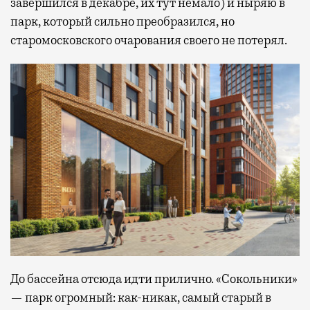
завершился в декабре, их тут немало) и ныряю в
парк, который сильно преобразился, но
старомосковского очарования своего не потерял.
До бассейна отсюда идти прилично. «Сокольники»
— парк огромный: как-никак, самый старый в