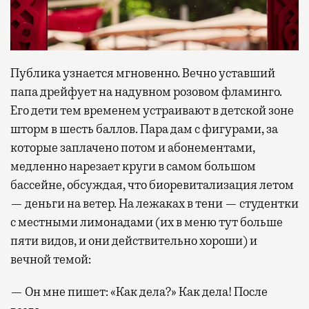
Публика узнается мгновенно. Вечно уставший
папа дрейфует на надувном розовом фламинго.
Его дети тем временем устраивают в детской зоне
шторм в шесть баллов. Пара дам с фигурами, за
которые заплачено потом и абонементами,
медленно нарезает круги в самом большом
бассейне, обсуждая, что биоревитализация летом
— деньги на ветер. На лежаках в тени — студентки
с местными лимонадами (их в меню тут больше
пяти видов, и они действительно хороши) и
вечной темой:
— Он мне пишет: «Как дела?» Как дела! После