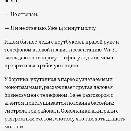
всего.
— Не отвечай.
— Я и не отвечаю. Уже 14 минут молчу.
Рядом бизнес-леди с ноутбуком в правой руке и
телефоном в левой правит презентацию. Wi-Fi
здесь дают по запросу — офис у воды из мема
превратился в рабочую опцию.
У бортика, укутанная в парео с узнаваемыми
монограммами, расхаживает другая деловая
бизнесвумен с телефоном. За ее разговором с
агентом прислушивается половина бассейна:
смотрела три района, и Сокольники выиграли с
разгромным счетом, «потому что там хоть дышать
можно».