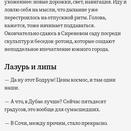
ухоженнее: новые дорожки, свет, навигация. Иду и
ловлю себя на мысли, что дыхание уже
перестроилось на отпускной ритм. Голова,
кажется, тоже начинает поддаваться.
Окончательно сдаюсь в Сиреневом саду посреди
скульптур и беседок-ротонд, которые создают
неподдельное впечатление южного города.
Лазурь и липы
— Да ну этот Бодрум! Цены космос, и там одни
наши.
— А что, в Дубае лучше? Сейчас пятьдесят
градусов, это вообще для сумасшедших.
— В Сочи, между прочим, стало прекрасно.