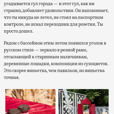
угадывается гул города — и этот гул, как ни
странно, добавляет удовольствия. Он напоминает,
что ты никуда не летел, не стоял на паспортном
контроле, не искал переходник для розетки. Ты
просто дошел.
Рядом с бассейном этим летом появился уголок в
русском стиле — зеркало в резной раме,
отсылающей к старинным наличникам,
деревянные лошадки, композиции из сухоцветов.
Это скорее виньетка, чем павильон, но виньетка
точная.