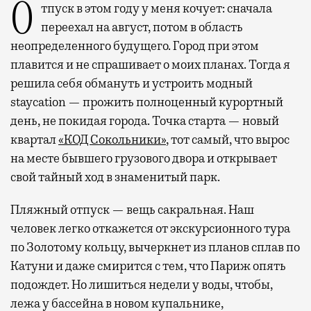
Отпуск в этом году у меня кочует: сначала
переехал на август, потом в область
неопределенного будущего. Город при этом
плавится и не спрашивает о моих планах. Тогда я
решила себя обмануть и устроить модный
staycation — прожить полноценный курортный
день, не покидая города. Точка старта — новый
квартал
«КОД Сокольники»
, тот самый, что вырос
на месте бывшего грузового двора и открывает
свой тайный ход в знаменитый парк.
Пляжный отпуск — вещь сакральная. Наш
человек легко откажется от экскурсионного тура
по Золотому кольцу, вычеркнет из планов сплав по
Катуни и даже смирится с тем, что Париж опять
подождет. Но лишиться недели у воды, чтобы,
лежа у бассейна в новом купальнике,