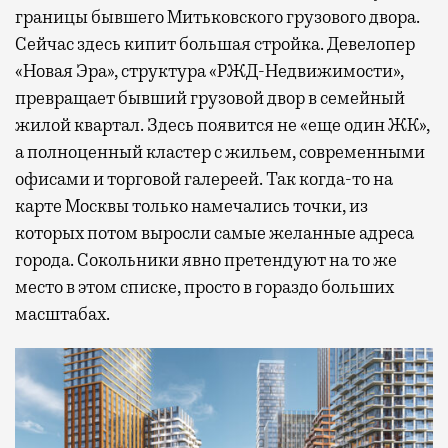
границы бывшего Митьковского грузового двора.
Сейчас здесь кипит большая стройка. Девелопер
«Новая Эра», структура «РЖД-Недвижимости»,
превращает бывший грузовой двор в семейный
жилой квартал. Здесь появится не «еще один ЖК»,
а полноценный кластер с жильем, современными
офисами и торговой галереей. Так когда-то на
карте Москвы только намечались точки, из
которых потом выросли самые желанные адреса
города. Сокольники явно претендуют на то же
место в этом списке, просто в гораздо больших
масштабах.