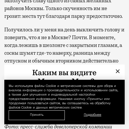
заполучить славу одного из самых желанных
районов Москвы. Только скученность им не
грозит: места тут благодаря парку предостаточно.
Получилось ли у меня на день выключить голову и
поверить, что я не в Москве? Почти. В моменте,
когда лежишь в шезлонге с закрытыми глазами, а
сосны шумят где-то наверху, разница между
отпуском и обычным вторником действительно
стирается. Домой я вернулась пешком, а не через
×
аэропорт, но ощущение осталось то же — будто
только что откуда-то издалека приехала
Мы используем файлы Сookie и метрические системы для сбора и
Уведомление 
отдохнувшей.
анализа информации о производительности и использовании сайта,
а также для улучшения и индивидуальной настройки
предоставления информации. Нажимая кнопку «Принять» или
продолжая пользоваться сайтом, вы соглашаетесь на обработку
С проектной декларацией можно ознакомиться по
файлов Cookie и данных метрических систем.
ссылке
.
Принять
Подробнее
Фото:
пресс-служба девелоперской компании