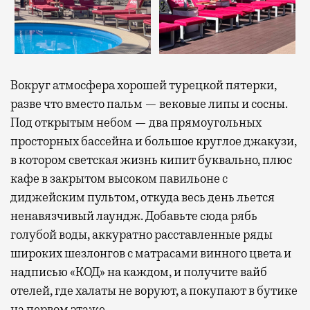
Вокруг атмосфера хорошей турецкой пятерки,
разве что вместо пальм — вековые липы и сосны.
Под открытым небом — два прямоугольных
просторных бассейна и большое круглое джакузи,
в котором светская жизнь кипит буквально, плюс
кафе в закрытом высоком павильоне с
диджейским пультом, откуда весь день льется
ненавязчивый лаундж. Добавьте сюда рябь
голубой воды, аккуратно расставленные ряды
широких шезлонгов с матрасами винного цвета и
надписью «КОД» на каждом, и получите вайб
отелей, где халаты не воруют, а покупают в бутике
на первом этаже.