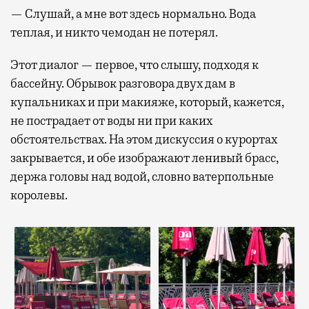
— Слушай, а мне вот здесь нормально. Вода
теплая, и никто чемодан не потерял.
Этот диалог — первое, что слышу, подходя к
бассейну. Обрывок разговора двух дам в
купальниках и при макияже, который, кажется,
не пострадает от воды ни при каких
обстоятельствах. На этом дискуссия о курортах
закрывается, и обе изображают ленивый брасс,
держа головы над водой, словно ватерпольные
королевы.