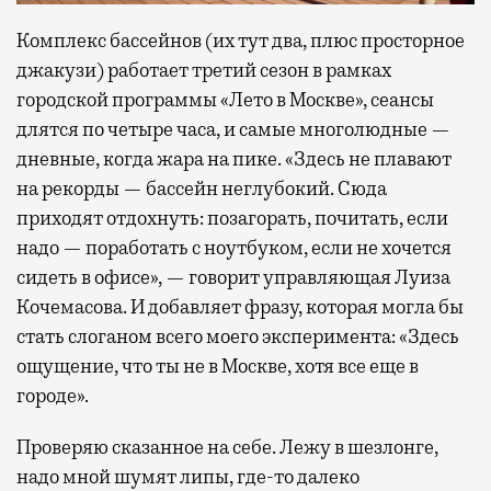
Комплекс бассейнов (их тут два, плюс просторное
джакузи) работает третий сезон в рамках
городской программы «Лето в Москве», сеансы
длятся по четыре часа, и самые многолюдные —
дневные, когда жара на пике. «Здесь не плавают
на рекорды — бассейн неглубокий. Сюда
приходят отдохнуть: позагорать, почитать, если
надо — поработать с ноутбуком, если не хочется
сидеть в офисе», — говорит управляющая Луиза
Кочемасова. И добавляет фразу, которая могла бы
стать слоганом всего моего эксперимента: «Здесь
ощущение, что ты не в Москве, хотя все еще в
городе».
Проверяю сказанное на себе. Лежу в шезлонге,
надо мной шумят липы, где-то далеко