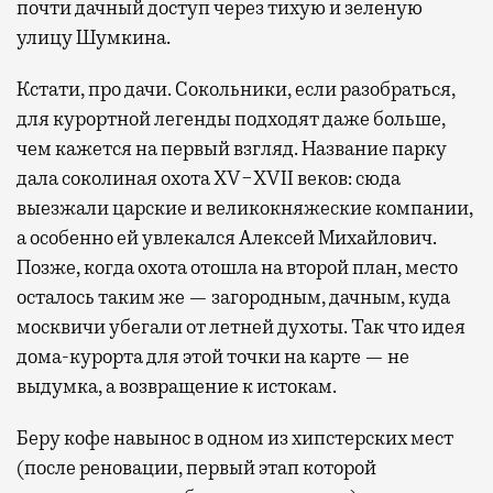
почти дачный доступ через тихую и зеленую
улицу Шумкина.
Кстати, про дачи. Сокольники, если разобраться,
для курортной легенды подходят даже больше,
чем кажется на первый взгляд. Название парку
дала соколиная охота XV−XVII веков: сюда
выезжали царские и великокняжеские компании,
а особенно ей увлекался Алексей Михайлович.
Позже, когда охота отошла на второй план, место
осталось таким же — загородным, дачным, куда
москвичи убегали от летней духоты. Так что идея
дома-курорта для этой точки на карте — не
выдумка, а возвращение к истокам.
Беру кофе навынос в одном из хипстерских мест
(после реновации, первый этап которой