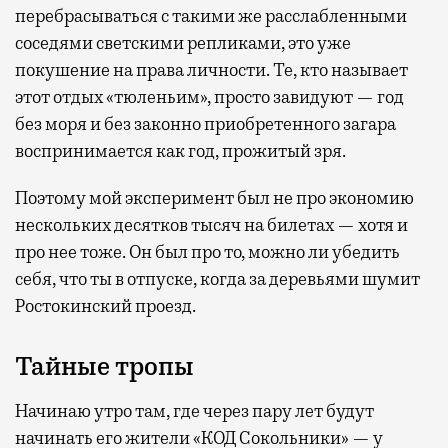
перебрасываться с такими же расслабленными
соседями светскими репликами, это уже
покушение на права личности. Те, кто называет
этот отдых «тюленьим», просто завидуют — год
без моря и без законно приобретенного загара
воспринимается как год, прожитый зря.
Поэтому мой эксперимент был не про экономию
нескольких десятков тысяч на билетах — хотя и
про нее тоже. Он был про то, можно ли убедить
себя, что ты в отпуске, когда за деревьями шумит
Ростокинский проезд.
Тайные тропы
Начинаю утро там, где через пару лет будут
начинать его жители «КОД Сокольники» — у