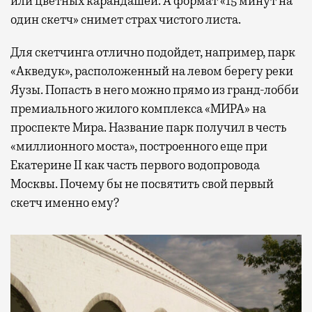
или цветных карандашей. А формат «15 минут на
один скетч» снимет страх чистого листа.
Для скетчинга отлично подойдет, например, парк
«Акведук», расположенный на левом берегу реки
Яузы. Попасть в него можно прямо из гранд-лобби
премиального жилого комплекса «МИРА» на
проспекте Мира. Название парк получил в честь
«миллионного моста», построенного еще при
Екатерине II как часть первого водопровода
Москвы. Почему бы не посвятить свой первый
скетч именно ему?