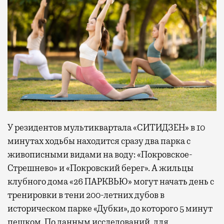
У резидентов мультиквартала «СИТИДЗЕН» в 10
минутах ходьбы находится сразу два парка с
живописными видами на воду: «Покровское-
Стрешнево» и «Покровский берег». А жильцы
клубного дома «26 ПАРКВЬЮ» могут начать день с
тренировки в тени 200-летних дубов в
историческом парке «Дубки», до которого 5 минут
пешком. По данным исследований, для