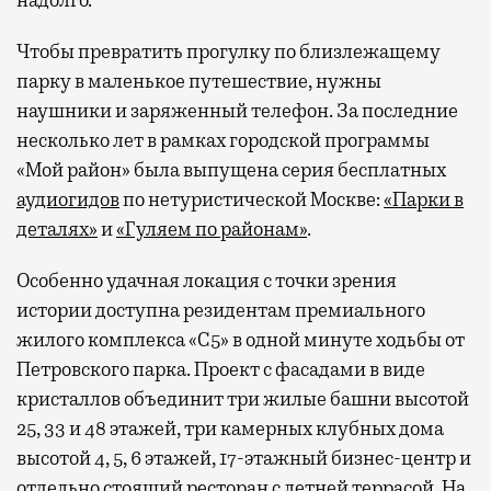
Чтобы превратить прогулку по близлежащему
парку в маленькое путешествие, нужны
наушники и заряженный телефон. За последние
несколько лет в рамках городской программы
«Мой район» была выпущена серия бесплатных
аудиогидов
по нетуристической Москве:
«Парки в
деталях»
и
«Гуляем по районам»
.
Особенно удачная локация с точки зрения
истории доступна резидентам премиального
жилого комплекса «С5»
в одной минуте ходьбы от
Петровского парка. Проект с фасадами в виде
кристаллов объединит три жилые башни высотой
25, 33 и 48 этажей, три камерных клубных дома
высотой 4, 5, 6 этажей, 17-этажный бизнес-центр и
отдельно стоящий ресторан с летней террасой. На