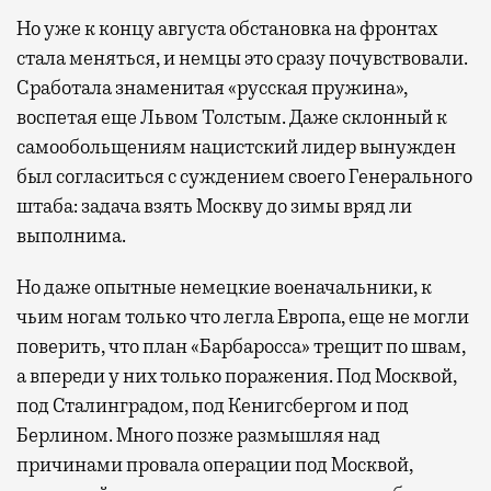
Но уже к концу августа обстановка на фронтах
стала меняться, и немцы это сразу почувствовали.
Сработала знаменитая «русская пружина»,
воспетая еще Львом Толстым. Даже склонный к
самообольщениям нацистский лидер вынужден
был согласиться с суждением своего Генерального
штаба: задача взять Москву до зимы вряд ли
выполнима.
Но даже опытные немецкие военачальники, к
чьим ногам только что легла Европа, еще не могли
поверить, что план «Барбаросса» трещит по швам,
а впереди у них только поражения. Под Москвой,
под Сталинградом, под Кенигсбергом и под
Берлином. Много позже размышляя над
причинами провала операции под Москвой,