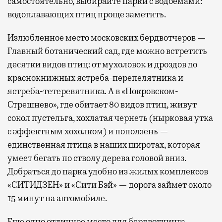
самостоятельно, выбирайте парки с водоемами:
водоплавающих птиц проще заметить.
Излюбленное место московских бердвотчеров —
Главный ботанический сад, где можно встретить
десятки видов птиц: от мухоловок и дроздов до
краснокнижных ястреба-перепелятника и
ястреба-тетеревятника. А в «Покровском-
Стрешнево», где обитает 80 видов птиц, живут
сокол пустельга, хохлатая чернеть (нырковая утка
с эффектным хохолком) и поползень —
единственная птица в наших широтах, которая
умеет бегать по стволу дерева головой вниз.
Добраться до парка удобно из жилых комплексов
«СИТИДЗЕН» и «Сити Бэй» — дорога займет около
15 минут на автомобиле.
Еще одно отличное место для бердвотчинга —