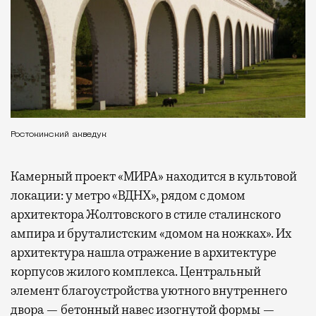
Ростокинский акведук
Камерный проект «МИРА» находится в культовой
локации: у метро «ВДНХ», рядом с домом
архитектора Жолтовского в стиле сталинского
ампира и бруталистским «домом на ножках». Их
архитектура нашла отражение в архитектуре
корпусов жилого комплекса. Центральный
элемент благоустройства уютного внутреннего
двора — бетонный навес изогнутой формы —