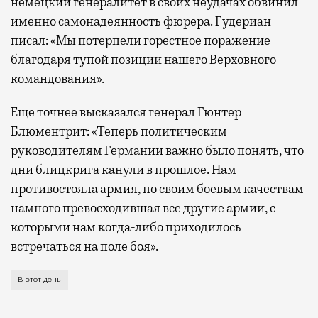
немецкий генералитет в своих неудачах обвинил
именно самонадеянность фюрера. Гудериан
писал: «Мы потерпели горестное поражение
благодаря тупой позиции нашего Верховного
командования».
Еще точнее высказался генерал Гюнтер
Блюментрит: «Теперь политическим
руководителям Германии важно было понять, что
дни блицкрига канули в прошлое. Нам
противостояла армия, по своим боевым качествам
намного превосходившая все другие армии, с
которыми нам когда-либо приходилось
встречаться на поле боя».
Восемьдесят лет назад, 12 августа 1941 года, Адол
В этот день