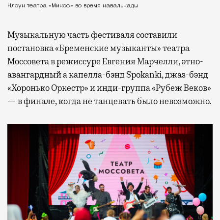
Клоун театра «Микос» во время кавалькады
Музыкальную часть фестиваля составили
постановка «Бременские музыканты» театра
Моссовета в режиссуре Евгения Марчелли, этно-
авангардный а капелла-бэнд Spokanki, джаз-бэнд
«Хоронько Оркестр» и инди-группа «Рубеж Веков»
— в финале, когда не танцевать было невозможно.