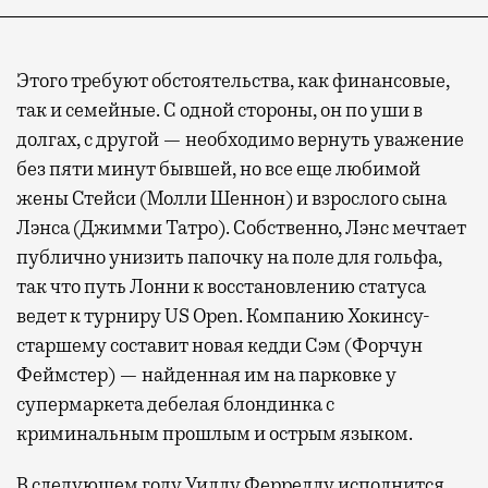
Этого требуют обстоятельства, как финансовые,
так и семейные. С одной стороны, он по уши в
долгах, с другой — необходимо вернуть уважение
без пяти минут бывшей, но все еще любимой
жены Стейси (Молли Шеннон) и взрослого сына
Лэнса (Джимми Татро). Собственно, Лэнс мечтает
публично унизить папочку на поле для гольфа,
так что путь Лонни к восстановлению статуса
ведет к турниру US Open. Компанию Хокинсу-
старшему составит новая кедди Сэм (Форчун
Феймстер) — найденная им на парковке у
супермаркета дебелая блондинка с
криминальным прошлым и острым языком.
В следующем году Уиллу Ферреллу исполнится