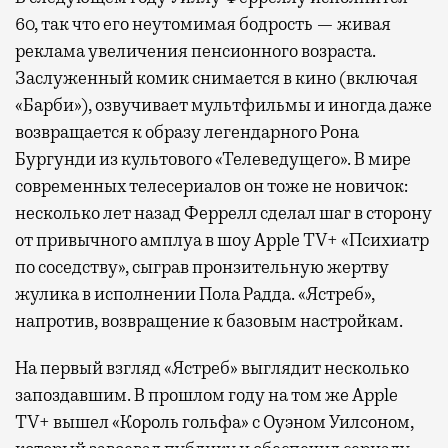
60, так что его неутомимая бодрость — живая
реклама увеличения пенсионного возраста.
Заслуженный комик снимается в кино (включая
«Барби»), озвучивает мультфильмы и иногда даже
возвращается к образу легендарного Рона
Бургунди из культового «Телеведущего». В мире
современных телесериалов он тоже не новичок:
несколько лет назад Феррелл сделал шаг в сторону
от привычного амплуа в шоу Apple TV+ «Психиатр
по соседству», сыграв пронзительную жертву
жулика в исполнении Пола Радда. «Ястреб»,
напротив, возвращение к базовым настройкам.
На первый взгляд «Ястреб» выглядит несколько
запоздавшим. В прошлом году на том же Apple
TV+ вышел «Король гольфа» с Оуэном Уилсоном,