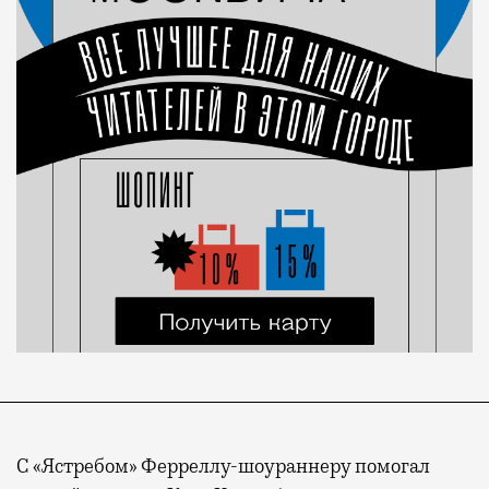
С «Ястребом» Ферреллу-шоураннеру помогал