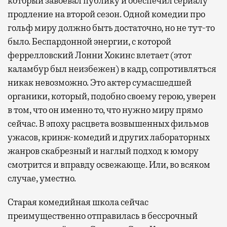
который завоевал публику и обеспечил сериалу
продление на второй сезон. Одной комедии про
гольф миру должно быть достаточно, но не тут-то
было. Беспардонной энергии, с которой
феррелловский Лонни Хокинс влетает (этот
каламбур был неизбежен) в кадр, сопротивляться
никак невозможно. Это актер сумасшедшей
органики, который, подобно своему герою, уверен
в том, что он именно то, что нужно миру прямо
сейчас. В эпоху расцвета возвышенных фильмов
ужасов, кринж-комедий и других лабораторных
жанров скабрезный и наглый подход к юмору
смотрится и вправду освежающе. Или, во всяком
случае, уместно.
Старая комедийная школа сейчас
преимущественно отправилась в бессрочный