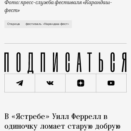
Фото: пресс-служба фестиваля «Карандаш-
фест»
В минувший уикенд маленькая Старица в Тверской об
Старица
фестиваль «Карандаш-фест»
Реклама
Редакция Москвич Mag
В «Ястребе» Уилл Феррелл в
Город
одиночку ломает старую добрую