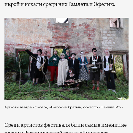
икрой и искали среди них Гамлета и Офелию.
Артисты театра «Около», «Высокие братья», оркестр «Пакава Ить»
Среди артистов фестиваля были самые именитые
клоуны России: золотой состав «Лицедеев»,