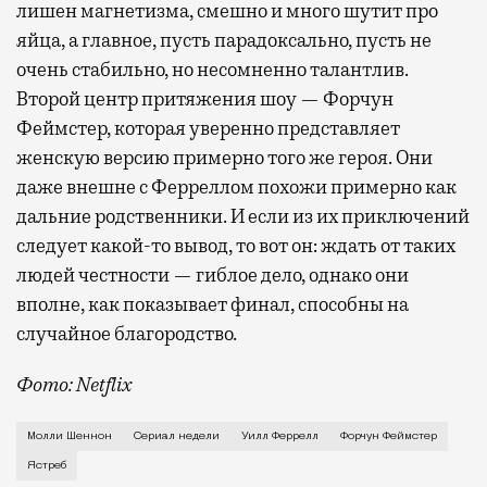
лишен магнетизма, смешно и много шутит про
яйца, а главное, пусть парадоксально, пусть не
очень стабильно, но несомненно талантлив.
Второй центр притяжения шоу — Форчун
Феймстер, которая уверенно представляет
женскую версию примерно того же героя. Они
даже внешне с Ферреллом похожи примерно как
дальние родственники. И если из их приключений
следует какой-то вывод, то вот он: ждать от таких
людей честности — гиблое дело, однако они
вполне, как показывает финал, способны на
случайное благородство.
Фото: Netflix
Когда-то Лонни Хокинс (Уилл Феррелл) был звездой 
Молли Шеннон
Сериал недели
Уилл Феррелл
Форчун Феймстер
Ястреб