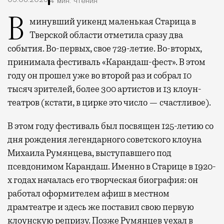
05.08.2026
4 мин. чтения
В минувший уикенд маленькая Старица в
Тверской области отметила сразу два
события. Во-первых, свое 729-летие. Во-вторых,
принимала фестиваль «Карандаш-фест». В этом
году он прошел уже во второй раз и собрал 10
тысяч зрителей, более 300 артистов и 13 клоун-
театров (кстати, в цирке это число — счастливое).
В этом году фестиваль был посвящен 125-летию со
дня рождения легендарного советского клоуна
Михаила Румянцева, выступавшего под
псевдонимом Карандаш. Именно в Старице в 1920-
х годах началась его творческая биография: он
работал оформителем афиш в местном
драмтеатре и здесь же поставил свою первую
клоунскую репризу. Позже Румянцев уехал в