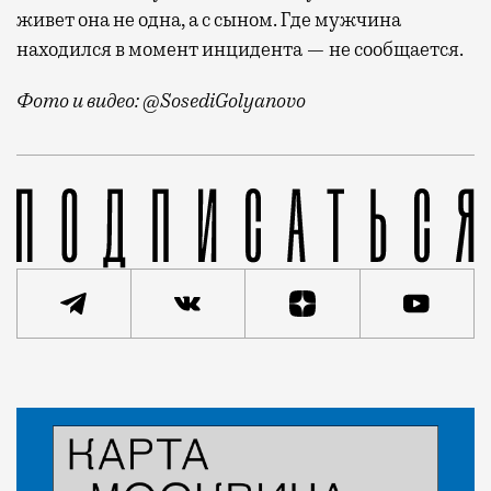
живет она не одна, а с сыном. Где мужчина
находился в момент инцидента — не сообщается.
Фото и видео: @SosediGolyanovo
Каким образом женщина очутилась на козырьке лоджи
Статья
Леон Алюшин
Город