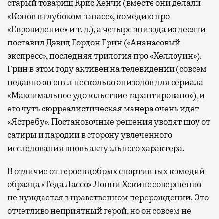
старый товарищ Крис Хенчи (вместе они делали
«Копов в глубоком запасе», комедию про
«Евровидение» и т. д.), а четыре эпизода из десяти
поставил Дэвид Гордон Грин («Ананасовый
экспресс», последняя трилогия про «Хеллоуин»).
Грин в этом году активен на телевидении (совсем
недавно он снял несколько эпизодов для сериала
«Максимальное удовольствие гарантировано»), и
его чуть сюрреалистическая манера очень идет
«Ястребу». Постановочные решения уводят шоу от
сатиры и пародии в сторону увлеченного
исследования вновь актуального характера.
В отличие от героев добрых спортивных комедий
образца «Теда Лассо» Лонни Хокинс совершенно
не нуждается в нравственном перерождении. Это
отчетливо неприятный герой, но он совсем не