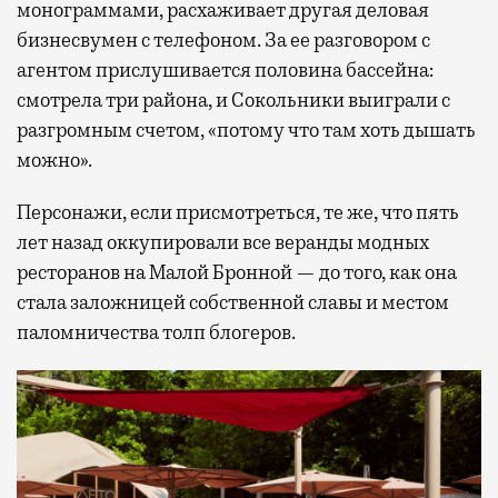
монограммами, расхаживает другая деловая
бизнесвумен с телефоном. За ее разговором с
агентом прислушивается половина бассейна:
смотрела три района, и Сокольники выиграли с
разгромным счетом, «потому что там хоть дышать
можно».
Персонажи, если присмотреться, те же, что пять
лет назад оккупировали все веранды модных
ресторанов на Малой Бронной — до того, как она
стала заложницей собственной славы и местом
паломничества толп блогеров.