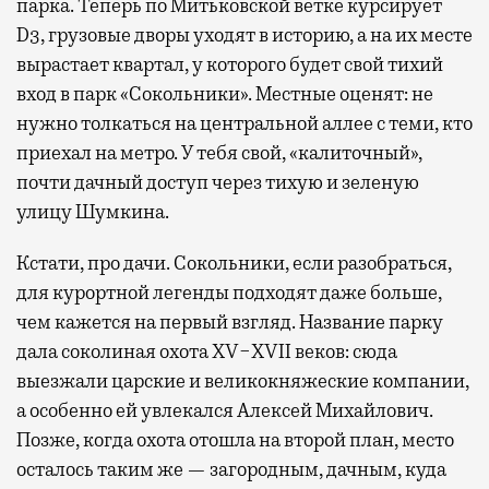
парка. Теперь по Митьковской ветке курсирует
D3, грузовые дворы уходят в историю, а на их месте
вырастает квартал, у которого будет свой тихий
вход в парк «Сокольники». Местные оценят: не
нужно толкаться на центральной аллее с теми, кто
приехал на метро. У тебя свой, «калиточный»,
почти дачный доступ через тихую и зеленую
улицу Шумкина.
Кстати, про дачи. Сокольники, если разобраться,
для курортной легенды подходят даже больше,
чем кажется на первый взгляд. Название парку
дала соколиная охота XV−XVII веков: сюда
выезжали царские и великокняжеские компании,
а особенно ей увлекался Алексей Михайлович.
Позже, когда охота отошла на второй план, место
осталось таким же — загородным, дачным, куда