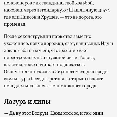
пенсионеров с их скандинавской ходьбой,
наконец, через легендарную «Шашлычную 1957»,
где ели Никсон и Хрущев, — это не дорога, это
променад.
После реконструкции парк стал заметно
ухоженнее: новые дорожки, свет, навигация. Иду и
ловлю себя на мысли, что дыхание уже
перестроилось на отпускной ритм. Голова,
кажется, тоже начинает поддаваться.
Окончательно сдаюсь в Сиреневом саду посреди
скульптур и беседок-ротонд, которые создают
неподдельное впечатление южного города.
Лазурь и липы
— Да ну этот Бодрум! Цены космос, и там одни