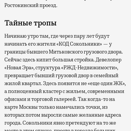
Ростокинский проезд.
Тайные тропы
Начинаю утро там, где через пару лет будут
начинать его жители «КОД Сокольники» — у
границы бывшего Митьковского грузового двора.
Сейчас здесь кипит большая стройка. Девелопер
«Новая Эра», структура «РЖД-Недвижимости»,
превращает бывший грузовой двор в семейный
жилой квартал. Здесь появится не «еще один ЖК»,
а полноценный кластер с жильем, современными
офисами и торговой галереей. Так когда-то на
карте Москвы только намечались точки, из
которых потом выросли самые желанные адреса
города. Сокольники явно претендуют на то же
место в этом списке, просто в гораздо больших