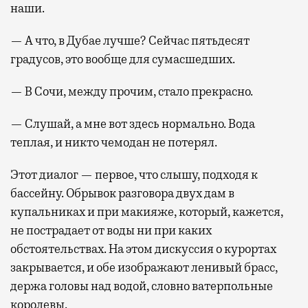
наши.
— А что, в Дубае лучше? Сейчас пятьдесят
градусов, это вообще для сумасшедших.
— В Сочи, между прочим, стало прекрасно.
— Слушай, а мне вот здесь нормально. Вода
теплая, и никто чемодан не потерял.
Этот диалог — первое, что слышу, подходя к
бассейну. Обрывок разговора двух дам в
купальниках и при макияже, который, кажется,
не пострадает от воды ни при каких
обстоятельствах. На этом дискуссия о курортах
закрывается, и обе изображают ленивый брасс,
держа головы над водой, словно ватерпольные
королевы.