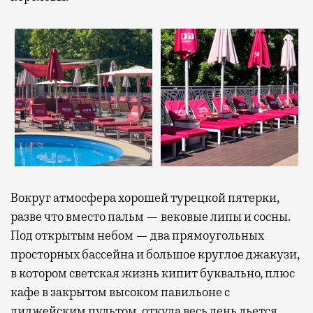
Вокруг атмосфера хорошей турецкой пятерки,
разве что вместо пальм — вековые липы и сосны.
Под открытым небом — два прямоугольных
просторных бассейна и большое круглое джакузи,
в котором светская жизнь кипит буквально, плюс
кафе в закрытом высоком павильоне с
диджейским пультом, откуда весь день льется