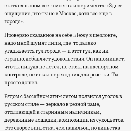
стать слоганом всего моего эксперимента: «Здесь
ощущение, что ты не в Москве, хотя все еще в
городе».
Проверяю сказанное на себе. Лежу в шезлонге,
надо мной шумят липы, где-то далеко
угадывается гул города — и этот гул, как ни
странно, добавляет удовольствия. Он напоминает,
что ты никуда не летел, не стоял на паспортном
контроле, не искал переходник для розетки. Ты
просто дошел.
Рядом с бассейном этим летом появился уголок в
русском стиле — зеркало в резной раме,
отсылающей к старинным наличникам,
деревянные лошадки, композиции из сухоцветов.
Это скорее виньетка, чем павильон, но виньетка