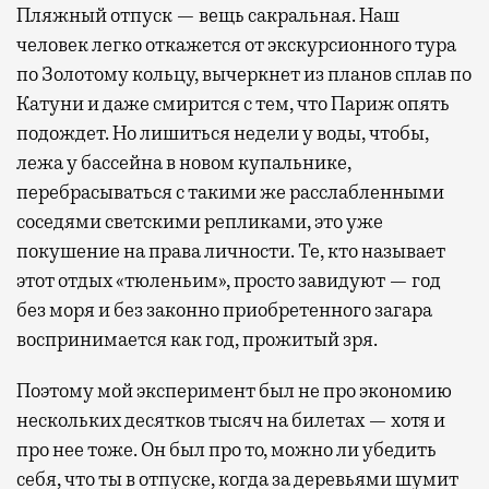
Пляжный отпуск — вещь сакральная. Наш
человек легко откажется от экскурсионного тура
по Золотому кольцу, вычеркнет из планов сплав по
Катуни и даже смирится с тем, что Париж опять
подождет. Но лишиться недели у воды, чтобы,
лежа у бассейна в новом купальнике,
перебрасываться с такими же расслабленными
соседями светскими репликами, это уже
покушение на права личности. Те, кто называет
этот отдых «тюленьим», просто завидуют — год
без моря и без законно приобретенного загара
воспринимается как год, прожитый зря.
Поэтому мой эксперимент был не про экономию
нескольких десятков тысяч на билетах — хотя и
про нее тоже. Он был про то, можно ли убедить
себя, что ты в отпуске, когда за деревьями шумит