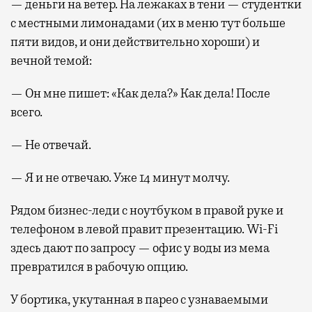
— деньги на ветер. На лежаках в тени — студентки
с местными лимонадами (их в меню тут больше
пяти видов, и они действительно хороши) и
вечной темой:
— Он мне пишет: «Как дела?» Как дела! После
всего.
— Не отвечай.
— Я и не отвечаю. Уже 14 минут молчу.
Рядом бизнес-леди с ноутбуком в правой руке и
телефоном в левой правит презентацию. Wi-Fi
здесь дают по запросу — офис у воды из мема
превратился в рабочую опцию.
У бортика, укутанная в парео с узнаваемыми