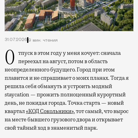
31.07.2026
9 мин. чтения
Отпуск в этом году у меня кочует: сначала
переехал на август, потом в область
неопределенного будущего. Город при этом
плавится и не спрашивает о моих планах. Тогда я
решила себя обмануть и устроить модный
staycation — прожить полноценный курортный
день, не покидая города. Точка старта — новый
квартал
«КОД Сокольники»
, тот самый, что вырос
на месте бывшего грузового двора и открывает
свой тайный ход в знаменитый парк.