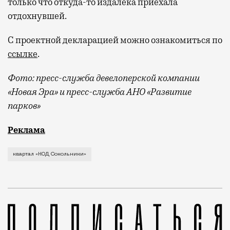
только что откуда-то издалека приехала
отдохнувшей.
С проектной декларацией можно ознакомиться по
ссылке
.
Фото:
пресс-служба девелоперской компании
«Новая Эра» и пресс-служба АНО «Развитие
парков»
Отпуск в этом году у меня кочует: сначала пе
Реклама
квартал «КОД Сокольники»