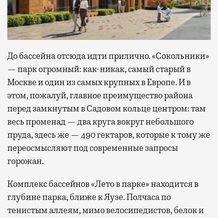
До бассейна отсюда идти прилично. «Сокольники»
— парк огромный: как-никак, самый старый в
Москве и один из самых крупных в Европе. И в
этом, пожалуй, главное преимущество района
перед замкнутым в Садовом кольце центром: там
весь променад — два круга вокруг небольшого
пруда, здесь же — 490 гектаров, которые к тому же
переосмысляют под современные запросы
горожан.
Комплекс бассейнов «Лето в парке» находится в
глубине парка, ближе к Яузе. Полчаса по
тенистым аллеям, мимо велосипедистов, белок и