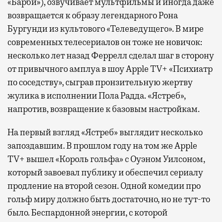
«Барби»), озвучивает мультфильмы и иногда даже
возвращается к образу легендарного Рона
Бургунди из культового «Телеведущего». В мире
современных телесериалов он тоже не новичок:
несколько лет назад Феррелл сделал шаг в сторону
от привычного амплуа в шоу Apple TV+ «Психиатр
по соседству», сыграв пронзительную жертву
жулика в исполнении Пола Радда. «Ястреб»,
напротив, возвращение к базовым настройкам.
На первый взгляд «Ястреб» выглядит несколько
запоздавшим. В прошлом году на том же Apple
TV+ вышел «Король гольфа» с Оуэном Уилсоном,
который завоевал публику и обеспечил сериалу
продление на второй сезон. Одной комедии про
гольф миру должно быть достаточно, но не тут-то
было. Беспардонной энергии, с которой