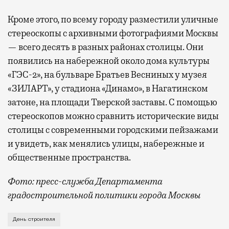
Кроме этого, по всему городу разместили уличные
стереоскопы с архивными фотографиями Москвы
— всего десять в разных районах столицы. Они
появились на набережной около дома культуры
«ГЭС-2», на бульваре Братьев Весниных у музея
«ЗИЛАРТ», у стадиона «Динамо», в Нагатинском
затоне, на площади Тверской заставы. С помощью
стереоскопов можно сравнить исторические виды
столицы с современными городскими пейзажами
и увидеть, как менялись улицы, набережные и
общественные пространства.
Фото: пресс-служба Департамента
градостроительной политики города Москвы
В этом году профессиональный праздник День строи
День строителя