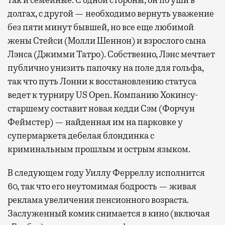
долгах, с другой — необходимо вернуть уважение
без пяти минут бывшей, но все еще любимой
жены Стейси (Молли Шеннон) и взрослого сына
Лэнса (Джимми Татро). Собственно, Лэнс мечтает
публично унизить папочку на поле для гольфа,
так что путь Лонни к восстановлению статуса
ведет к турниру US Open. Компанию Хокинсу-
старшему составит новая кедди Сэм (Форчун
Феймстер) — найденная им на парковке у
супермаркета дебелая блондинка с
криминальным прошлым и острым языком.
В следующем году Уиллу Ферреллу исполнится
60, так что его неутомимая бодрость — живая
реклама увеличения пенсионного возраста.
Заслуженный комик снимается в кино (включая