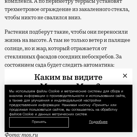
комплекса. А по периметру террасы установят
трехметровое ограждение из закаленного стекла,
чтобы никто не свалился вниз.
Растения подберут такие, чтобы они переносили
жизнь на высоте. А там не только ветер и палящее
солнце, но и жар, который отражается от
стеклянных фасадов соседних небоскребов. За
состоянием сада будет следить автоматика:
датчики будут измерять влажность и кислотность
×
почвы и контролировать рост растений, чтобы
система сама понимала, когда пора включить
Мы используем файлы Сookie и метрические системы для сбора и
Уведомление 
полив.
анализа информации о производительности и использовании сайта,
а также для улучшения и индивидуальной настройки
предоставления информации. Нажимая кнопку «Принять» или
продолжая пользоваться сайтом, вы соглашаетесь на обработку
Завершить строительство планируют до конца
файлов Cookie и данных метрических систем.
2029 года.
Принять
Подробнее
Фото: mos.ru