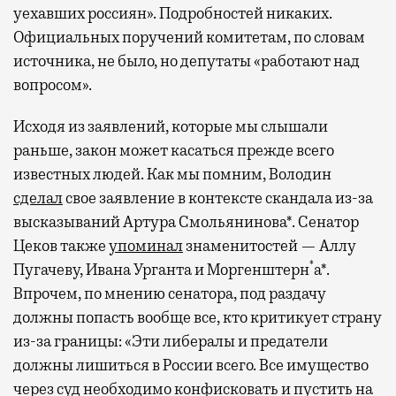
уехавших россиян». Подробностей никаких.
Официальных поручений комитетам, по словам
источника, не было, но депутаты «работают над
вопросом».
Исходя из заявлений, которые мы слышали
раньше, закон может касаться прежде всего
известных людей. Как мы помним, Володин
сделал
свое заявление в контексте скандала из-за
высказываний Артура Смольянинова*. Сенатор
Цеков также
упоминал
знаменитостей — Аллу
*
Пугачеву, Ивана Урганта и Моргенштерн
а*.
Впрочем, по мнению сенатора, под раздачу
должны попасть вообще все, кто критикует страну
из-за границы: «Эти либералы и предатели
должны лишиться в России всего. Все имущество
через суд необходимо конфисковать и пустить на