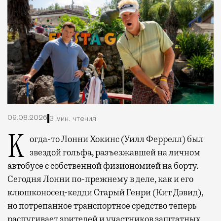
09.08.2026
3 мин. чтения
Когда-то Лонни Хокинс (Уилл Феррелл) был
звездой гольфа, разъезжавшей на личном
автобусе с собственной физиономией на борту.
Сегодня Лонни по-прежнему в деле, как и его
клюшконосец-кедди Старый Генри (Кит Дэвид),
но потрепанное транспортное средство теперь
распугивает зрителей и участников заштатных