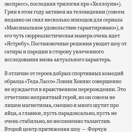
экспресс», последняя трилогия про «Хеллоуин»).
Грин в этом году активен на телевидении (совсем
недавно он снял несколько эпизодов для сериала
«Максимальное удовольствие гарантировано»), и
его чуть сюрреалистическая манера очень идет
«Ястребу». Постановочные решения уводят шоу от
сатиры и пародии в сторону увлеченного
исследования вновь актуального характера.
В отличие от героев добрых спортивных комедий
образца «Теда Лассо» Лонни Хокинс совершенно
не нуждается в нравственном перерождении. Это
отчетливо неприятный герой, но он совсем не
лишен магнетизма, смешно и много шутит про
яйца, а главное, пусть парадоксально, пусть не
очень стабильно, но несомненно талантлив.
Второй центр притяжения шоу — Форчун