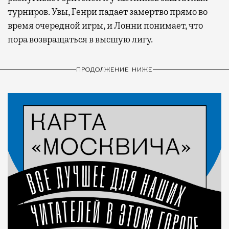
турниров. Увы, Генри падает замертво прямо во
время очередной игры, и Лонни понимает, что
пора возвращаться в высшую лигу.
ПРОДОЛЖЕНИЕ НИЖЕ