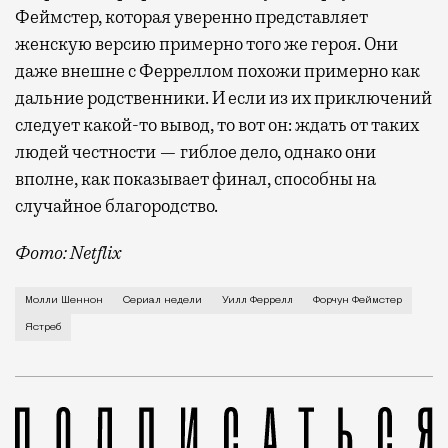
Феймстер, которая уверенно представляет
женскую версию примерно того же героя. Они
даже внешне с Ферреллом похожи примерно как
дальние родственники. И если из их приключений
следует какой-то вывод, то вот он: ждать от таких
людей честности — гиблое дело, однако они
вполне, как показывает финал, способны на
случайное благородство.
Фото: Netflix
Когда-то Лонни Хокинс (Уилл Феррелл) был звездой 
Молли Шеннон
Сериал недели
Уилл Феррелл
Форчун Феймстер
Ястреб