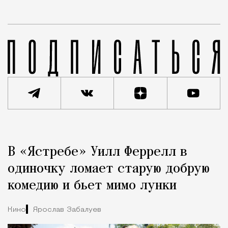
Реклама
Редакция Москвич Mag
В «Ястребе» Уилл Феррелл в
Город
одиночку ломает старую добрую
комедию и бьет мимо лунки
Кино
Ярослав Забалуев