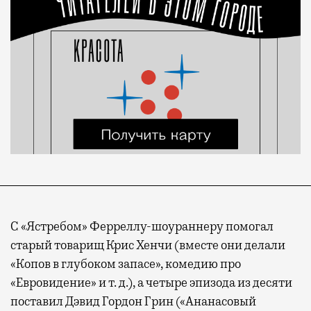
С «Ястребом» Ферреллу-шоураннеру помогал
старый товарищ Крис Хенчи (вместе они делали
«Копов в глубоком запасе», комедию про
«Евровидение» и т. д.), а четыре эпизода из десяти
поставил Дэвид Гордон Грин («Ананасовый