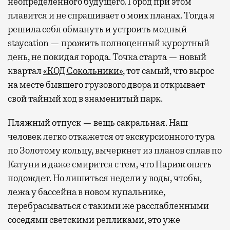
неопределенного будущего. Город при этом
плавится и не спрашивает о моих планах. Тогда я
решила себя обмануть и устроить модный
staycation — прожить полноценный курортный
день, не покидая города. Точка старта — новый
квартал
«КОД Сокольники»
, тот самый, что вырос
на месте бывшего грузового двора и открывает
свой тайный ход в знаменитый парк.
Пляжный отпуск — вещь сакральная. Наш
человек легко откажется от экскурсионного тура
по Золотому кольцу, вычеркнет из планов сплав по
Катуни и даже смирится с тем, что Париж опять
подождет. Но лишиться недели у воды, чтобы,
лежа у бассейна в новом купальнике,
перебрасываться с такими же расслабленными
соседями светскими репликами, это уже