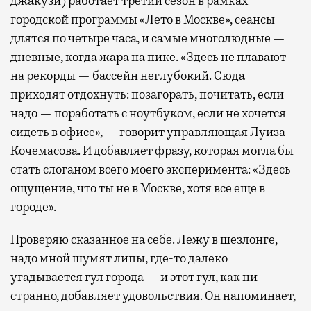
джакузи) работает третий сезон в рамках
городской программы «Лето в Москве», сеансы
длятся по четыре часа, и самые многолюдные —
дневные, когда жара на пике. «Здесь не плавают
на рекорды — бассейн неглубокий. Сюда
приходят отдохнуть: позагорать, почитать, если
надо — поработать с ноутбуком, если не хочется
сидеть в офисе», — говорит управляющая Луиза
Кочемасова. И добавляет фразу, которая могла бы
стать слоганом всего моего эксперимента: «Здесь
ощущение, что ты не в Москве, хотя все еще в
городе».
Проверяю сказанное на себе. Лежу в шезлонге,
надо мной шумят липы, где-то далеко
угадывается гул города — и этот гул, как ни
странно, добавляет удовольствия. Он напоминает,