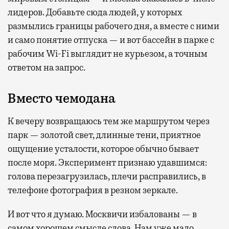
лидеров. Добавьте сюда людей, у которых
размылись границы рабочего дня, а вместе с ними
и само понятие отпуска — и вот бассейн в парке с
рабочим Wi-Fi выглядит не курьезом, а точным
ответом на запрос.
Вместо чемодана
К вечеру возвращаюсь тем же маршрутом через
парк — золотой свет, длинные тени, приятное
ощущение усталости, которое обычно бывает
после моря. Эксперимент признаю удавшимся:
голова перезагрузилась, плечи расправились, в
телефоне фотография в резном зеркале.
И вот что я думаю. Москвичи избалованы — в
самом хорошем смысле слова. Нам уже мало