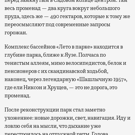
перед замкнутым в Садовом кольце центром: там
весь променад — два круга вокруг небольшого
пруда, здесь же — 490 гектаров, которые к тому же
переосмысляют под современные запросы
горожан.
Комплекс бассейнов «Лето в парке» находится в
глубине парка, ближе к Яузе. Полчаса по
тенистым аллеям, мимо велосипедистов, белок и
пенсионеров с их скандинавской ходьбой,
наконец, через легендарную «Шашлычную 1957»,
где ели Никсон и Хрущев, — это не дорога, это
променад.
После реконструкции парк стал заметно
ухоженнее: новые дорожки, свет, навигация. Иду и
ловлю себя на мысли, что дыхание уже
перестроилось на отпускной ритм. Голова,