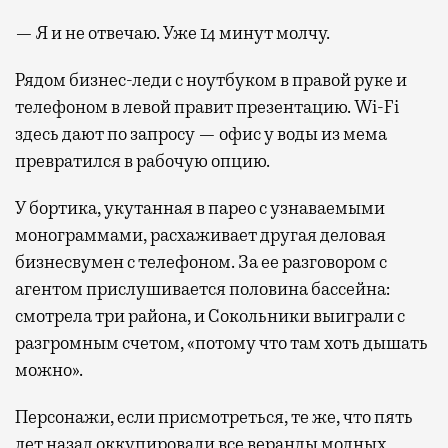
— Я и не отвечаю. Уже 14 минут молчу.
Рядом бизнес-леди с ноутбуком в правой руке и
телефоном в левой правит презентацию. Wi-Fi
здесь дают по запросу — офис у воды из мема
превратился в рабочую опцию.
У бортика, укутанная в парео с узнаваемыми
монограммами, расхаживает другая деловая
бизнесвумен с телефоном. За ее разговором с
агентом прислушивается половина бассейна:
смотрела три района, и Сокольники выиграли с
разгромным счетом, «потому что там хоть дышать
можно».
Персонажи, если присмотреться, те же, что пять
лет назад оккупировали все веранды модных