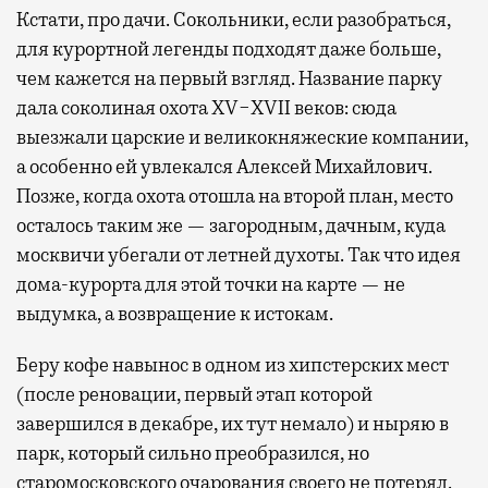
Кстати, про дачи. Сокольники, если разобраться,
для курортной легенды подходят даже больше,
чем кажется на первый взгляд. Название парку
дала соколиная охота XV−XVII веков: сюда
выезжали царские и великокняжеские компании,
а особенно ей увлекался Алексей Михайлович.
Позже, когда охота отошла на второй план, место
осталось таким же — загородным, дачным, куда
москвичи убегали от летней духоты. Так что идея
дома-курорта для этой точки на карте — не
выдумка, а возвращение к истокам.
Беру кофе навынос в одном из хипстерских мест
(после реновации, первый этап которой
завершился в декабре, их тут немало) и ныряю в
парк, который сильно преобразился, но
старомосковского очарования своего не потерял.