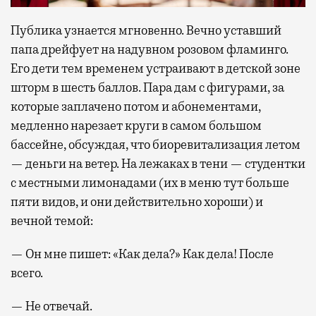
Публика узнается мгновенно. Вечно уставший
папа дрейфует на надувном розовом фламинго.
Его дети тем временем устраивают в детской зоне
шторм в шесть баллов. Пара дам с фигурами, за
которые заплачено потом и абонементами,
медленно нарезает круги в самом большом
бассейне, обсуждая, что биоревитализация летом
— деньги на ветер. На лежаках в тени — студентки
с местными лимонадами (их в меню тут больше
пяти видов, и они действительно хороши) и
вечной темой:
— Он мне пишет: «Как дела?» Как дела! После
всего.
— Не отвечай.