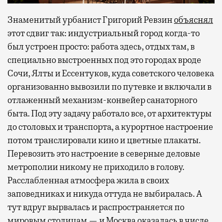
Знаменитый урбанист Григорий Ревзин
объяснял
этот сдвиг так: индустриальный город когда-то
был устроен просто: работа здесь, отдых там, в
специально выстроенных под это городах вроде
Сочи, Ялты и Ессентуков, куда советского человека
организованно вывозили по путевке и включали в
отлаженный механизм-конвейер санаторного
быта. Под эту задачу работало все, от архитектуры
до столовых и транспорта, а курортное настроение
потом транслировали кино и цветные плакаты.
Перевозить это настроение в северные деловые
метрополии никому не приходило в голову.
Расслабленная атмосфера жила в своих
заповедниках и никуда оттуда не выбиралась. А
тут вдруг вырвалась и распространяется по
мировым столицам — и Москва оказалась в числе