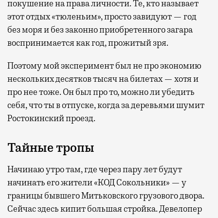
покушение на права личности. Те, кто называет
этот отдых «тюленьим», просто завидуют — год
без моря и без законно приобретенного загара
воспринимается как год, прожитый зря.
Поэтому мой эксперимент был не про экономию
нескольких десятков тысяч на билетах — хотя и
про нее тоже. Он был про то, можно ли убедить
себя, что ты в отпуске, когда за деревьями шумит
Ростокинский проезд.
Тайные тропы
Начинаю утро там, где через пару лет будут
начинать его жители «КОД Сокольники» — у
границы бывшего Митьковского грузового двора.
Сейчас здесь кипит большая стройка. Девелопер