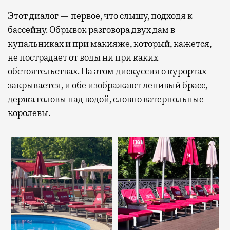
Этот диалог — первое, что слышу, подходя к
бассейну. Обрывок разговора двух дам в
купальниках и при макияже, который, кажется,
не пострадает от воды ни при каких
обстоятельствах. На этом дискуссия о курортах
закрывается, и обе изображают ленивый брасс,
держа головы над водой, словно ватерпольные
королевы.