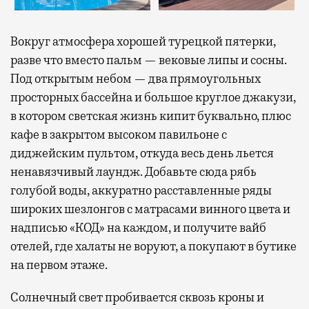
Вокруг атмосфера хорошей турецкой пятерки,
разве что вместо пальм — вековые липы и сосны.
Под открытым небом — два прямоугольных
просторных бассейна и большое круглое джакузи,
в котором светская жизнь кипит буквально, плюс
кафе в закрытом высоком павильоне с
диджейским пультом, откуда весь день льется
ненавязчивый лаундж. Добавьте сюда рябь
голубой воды, аккуратно расставленные ряды
широких шезлонгов с матрасами винного цвета и
надписью «КОД» на каждом, и получите вайб
отелей, где халаты не воруют, а покупают в бутике
на первом этаже.
Солнечный свет пробивается сквозь кроны и