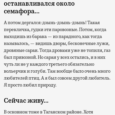
останавливался около
провести переговоры, поработать или просто
семафора…
выпить кофе, наблюдая сквозь панорамные
окна за тем, как взлетают и садятся
А потом дергался: дзынь-дзынь-дзынь! Такая
самолеты. В Москве нет недостатка
перекличка, гудки эти паровозные. Потом, когда
в лаунжах. В аэропортах их обычно
выходишь из барака — из парадного, как тогда
несколько — в разных зонах воздушных
называлось, — видишь дворы, бесконечные лужи,
гаваней. На некоторых вокзалах — тоже.
дровяные сараи. Тогда дровами уже не топили, газ
Лаунжи доступны на Ленинградском,
был привозной. Но сараи у всех остались, и в них
Павелецком, Казанском, Ярославском
чуть ли не у каждого третьего обязательно
и Курском вокзалах.
Попасть в бизнес-залы
вольерчик и голуби. Там вообще было очень много
могут держатели карт Mir Supreme. Причем
любителей птиц. А я был совсем другой любитель.
не только в столице. Всего доступно более
Я просто любил природу.
1000 бизнес-залов по всему миру.
Сейчас живу…
В основном тоже в Таганском районе. Хотя