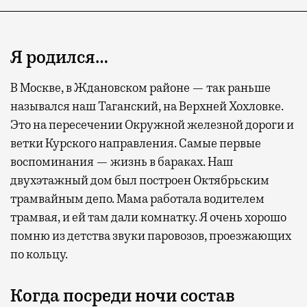
Я родился…
В Москве, в Ждановском районе — так раньше
назывался наш Таганский, на Верхней Хохловке.
Это на пересечении Окружной железной дороги и
Современный путешественник часто берет
ветки Курского направления. Самые первые
с собой не только чемодан, но и ноутбук.
воспоминания — жизнь в бараках. Наш
А ожидание рейса все чаще превращается
двухэтажный дом был построен Октябрьским
не в потерянное время, а в возможность
трамвайным депо. Мама работала водителем
спокойно закончить дела или спланировать
трамвая, и ей там дали комнатку. Я очень хорошо
активности в путешествии, например
помню из детства звуки паровозов, проезжающих
забронировать нужные билеты и рестораны.
по кольцу.
Когда посреди ночи состав
Бизнес-зал становится местом, где можно