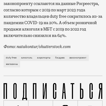
законопроекту ссылаются на данные Росреестра,
согласно которым с 2019 по март 2023 года
количество владельцев duty free сократилось из-за
пандемии COVID-19 на 20%. А объем розничной
продажи алкоголя в МБТ с 2019 по 2022 год
включительно снизился на 64%.
Фото: natakontur/shutterstock.com
Сейчас алкоголь можно продавать только в магазина
duty free
алкоголь
аэропорты
Госдума
законопроект
магазины