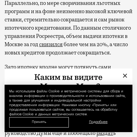
Параллельно, по мере сворачивания льготных
программ и на фоне неизменно высокой ключевой
ставки, стремительно сокращается и сам рынок
ипотечного кредитования. По данным столичного
управления Росреестра, объем выдачи ипотеки в
Москве за год
снизился
более чем на 20%, а число
новых кредитов продолжает сокращаться.
Зато ипотеку вполне могут потянуть сами
×
депутаты, если вдруг решат разжиться
московской недвижимостью в кредит. С их
официальными зарплатами, которые как раз
Мы используем файлы Сookie и метрические системы для сбора и
Уведомление 
анализа информации о производительности и использовании сайта,
приближаются к полумиллиону в месяц,
а также для улучшения и индивидуальной настройки
предоставления информации. Нажимая кнопку «Принять» или
депутаты регулярно
фигурируют
в топе
продолжая пользоваться сайтом, вы соглашаетесь на обработку
файлов Cookie и данных метрических систем.
переоцененных профессий по данным
Принять
Подробнее
соцопросов. А под занавес текущего созыва
руководство Думы еще и пообещало
раздат
ь