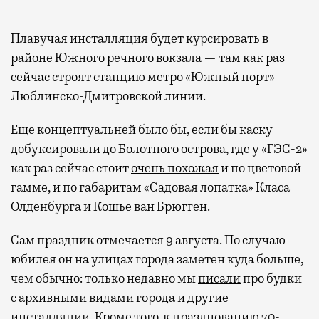
Плавучая инсталляция будет курсировать в
районе Южного речного вокзала — там как раз
сейчас строят станцию метро «Южный порт»
Люблинско-Дмитровской линии.
Еще концептуальней было бы, если бы каску
добуксировали до Болотного острова, где у «ГЭС-2»
как раз сейчас стоит
очень похожая
и по цветовой
гамме, и по габаритам «Садовая лопатка» Класа
Олденбурга и Кошье ван Брюгген.
Сам праздник отмечается 9 августа. По случаю
юбилея он на улицах города заметен куда больше,
чем обычно: только недавно мы
писали
про будки
с архивными видами города и другие
инсталляции. Кроме того, к празднованию 70-