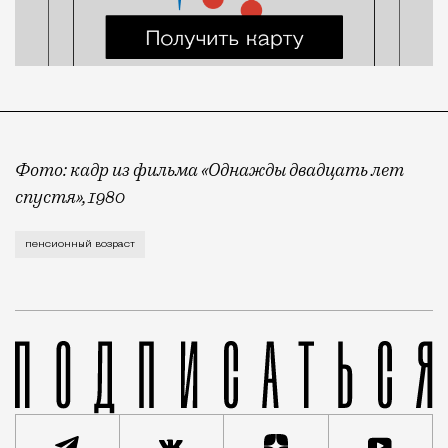
Фото: кадр из фильма «Однажды двадцать лет
спустя», 1980
Пенсионный возраст подняли, чтобы потом снизить 
пенсионный возраст