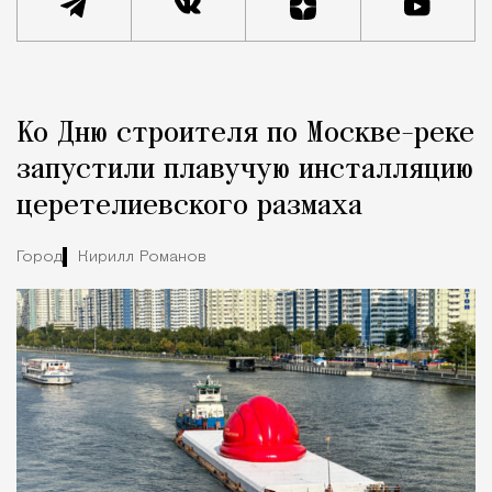
Реклама
Редакция Москвич Mag
Ко Дню строителя по Москве-реке
Город
запустили плавучую инсталляцию
церетелиевского размаха
Город
Кирилл Романов