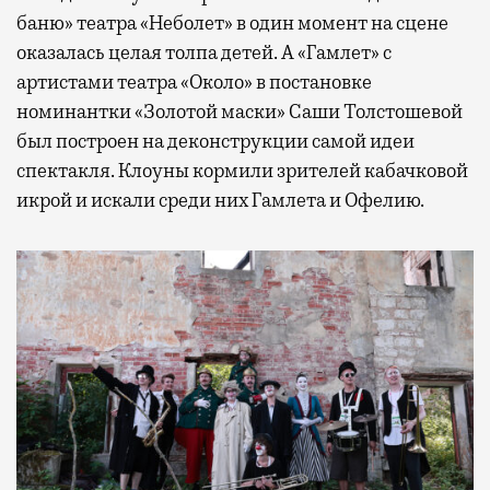
баню» театра «Неболет» в один момент на сцене
оказалась целая толпа детей. А «Гамлет» с
артистами театра «Около» в постановке
номинантки «Золотой маски» Саши Толстошевой
был построен на деконструкции самой идеи
спектакля. Клоуны кормили зрителей кабачковой
икрой и искали среди них Гамлета и Офелию.