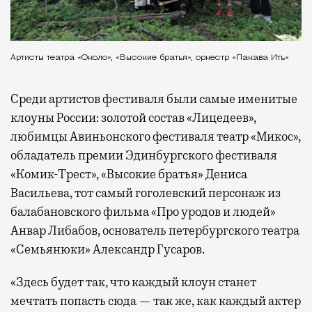
Артисты театра «Около», «Высокие братья», оркестр «Пакава Ить»
Среди артистов фестиваля были самые именитые
клоуны России: золотой состав «Лицедеев»,
любимцы Авиньонского фестиваля театр «Микос»,
обладатель премии Эдинбургского фестиваля
«Комик-Трест», «Высокие братья» Дениса
Васильева, тот самый гоголевский персонаж из
балабановского фильма «Про уродов и людей»
Анвар Либабов, основатель петербургского театра
«Семьянюки» Александр Гусаров.
«Здесь будет так, что каждый клоун станет
мечтать попасть сюда — так же, как каждый актер