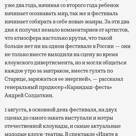
уже два года, начиная со второго года ребенок
начинает осознавать мир, так же и фестиваль
начинает собирать в себе новые жанры. За эти два
дня я получил немало комментариев от артистов,
что атмосфера настолько крутая, что такой
больше нет ни на одном фестивале в России — они
не только вместе выходили на сцену во время
клоунского дивертисмента, но и могли общаться
каждое утро за завтраком, вместе гулять по
Старице, заряжаться ее энергией», — рассказал
генеральный продюсер «Карандаш-феста»
Андрей Солдаткин.
1 августа, в основной день фестиваля, на двух
сценах до самого заката выступали и мэтры
отечественной клоунады, и самые актуальные
молодые клоун-театры. В спектакле «Идите в