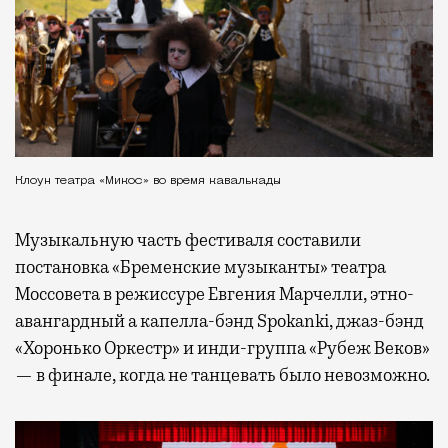
Клоун театра «Микос» во время кавалькады
Музыкальную часть фестиваля составили
постановка «Бременские музыканты» театра
Моссовета в режиссуре Евгения Марчелли, этно-
авангардный а капелла-бэнд Spokanki, джаз-бэнд
«Хоронько Оркестр» и инди-группа «Рубеж Веков»
— в финале, когда не танцевать было невозможно.