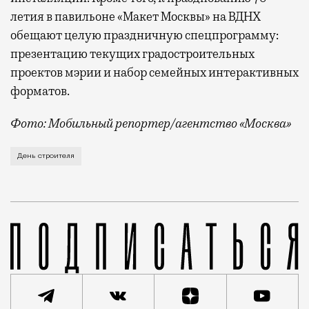
летия в павильоне «Макет Москвы» на ВДНХ
обещают целую праздничную спецпрограмму:
презентацию текущих градостроительных
проектов мэрии и набор семейных интерактивных
форматов.
Фото: Мобильный репортер/агентство «Москва»
Это каска в фирменных цветах департамента строит
День строителя