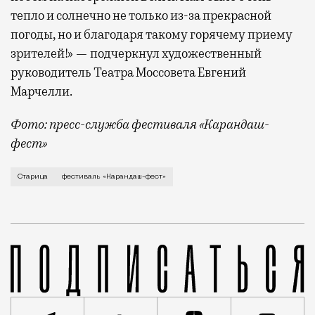
тепло и солнечно не только из-за прекрасной
погоды, но и благодаря такому горячему приему
зрителей!» — подчеркнул художественный
руководитель Театра Моссовета Евгений
Марчелли.
Фото: пресс-служба фестиваля «Карандаш-
фест»
В минувший уикенд маленькая Старица в Тверской об
Старица
фестиваль «Карандаш-фест»