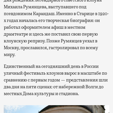
дня рождения легендарного советского клоуна
Михаила Румянцева, выступавшего под
псевдонимом Карандаш. Именно в Старице в 1920-
х годах началась его творческая биография: он
работал оформителем афиш в местном
драмтеатре и здесь же поставил свою первую
клоунскую репризу. Позже Румянцев уехал в
Москву, прославился, гастролировал по всему
миру.
Единственный на сегодняшний день в России
уличный фестиваль клоунов вырос в масштабе по
сравнению с первым годом — представления шли
два дня на пяти сценах: от набережной Волги до
местных Дома культуры и стадиона.