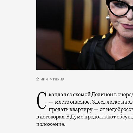
2 мин. чтения
Скандал со схемой Долиной в очередной раз напомнил, что рынок недвижимости
— место опасное. Здесь легко нар
продать квартиру — от недоброс
в договорах. В Думе продолжают обсужд
положение.