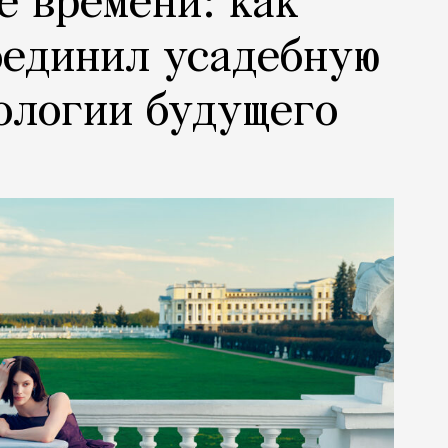
е времени: как
оединил усадебную
ологии будущего