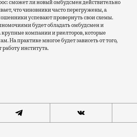
прос: сможет ли новый омбудсмен действительно
ает, что чиновники часто перегружены, а
мошенники успевают провернуть свои схемы.
олномочиями будет обладать омбудсмен и
а крупные компании и риелторов, которые
м. На практике многое будет зависеть от того,
т работу института.
й раз напомнил, что рынок недвижимости — место опа