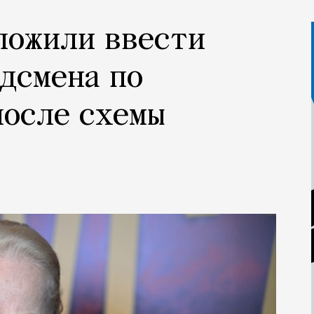
ложили ввести
дсмена по
после схемы