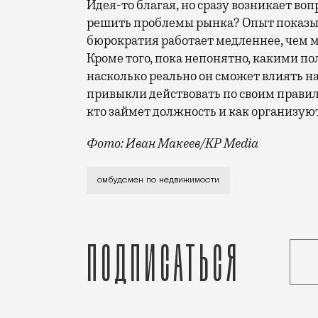
Идея-то благая, но сразу возникает во
решить проблемы рынка? Опыт показыв
бюрократия работает медленнее, чем 
Кроме того, пока непонятно, какими п
насколько реально он сможет влиять н
привыкли действовать по своим правила
кто займет должность и как организую
Фото: Иван Макеев/KP Media
Скандал со схемой Долиной в очередно
омбудсмен по недвижимости
Подписаться