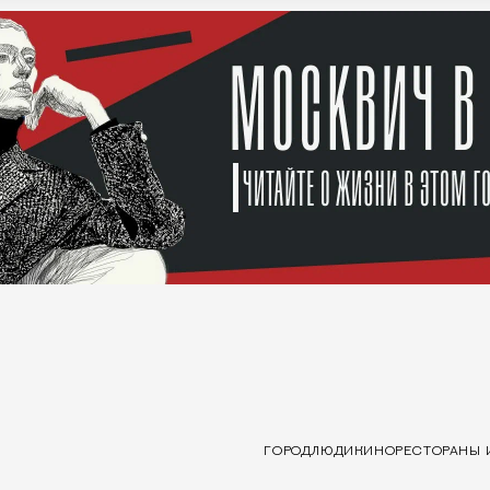
ГОРОД
ЛЮДИ
КИНО
РЕСТОРАНЫ 