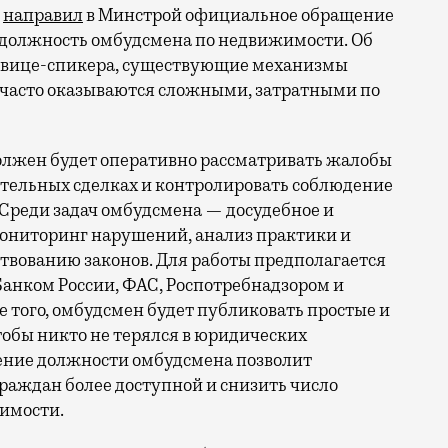
в
направил
в Минстрой официальное обращение
 должность омбудсмена по недвижимости. Об
ам вице-спикера, существующие механизмы
 часто оказываются сложными, затратными по
должен будет оперативно рассматривать жалобы
ительных сделках и контролировать соблюдение
Среди задач омбудсмена — досудебное и
мониторинг нарушений, анализ практики и
твованию законов. Для работы предполагается
 Банком России, ФАС, Роспотребнадзором и
 того, омбудсмен будет публиковать простые и
обы никто не терялся в юридических
дение должности омбудсмена позволит
граждан более доступной и снизить число
имости.