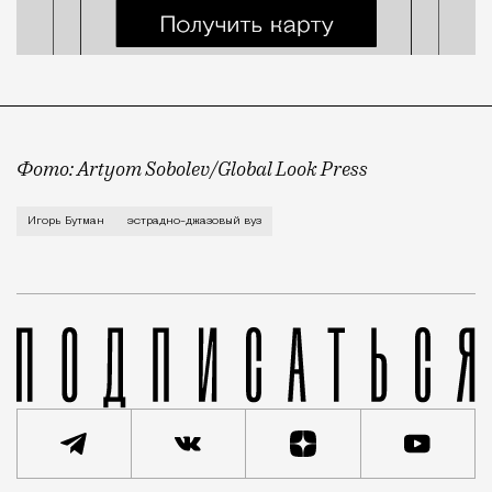
Фото: Artyom Sobolev/Global Look Press
Об этом народный артист России и джазмен Игорь Бу
Игорь Бутман
эстрадно-джазовый вуз