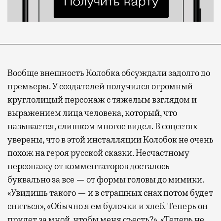
Вообще внешность Колобка обсуждали задолго до
премьеры. У создателей получился огромный
круглолицый персонаж с тяжелым взглядом и
выражением лица человека, который, что
называется, слишком многое видел. В соцсетях
уверены, что в этой инсталляции Колобок не очень
похож на героя русской сказки. Несчастному
персонажу от комментаторов досталось
буквально за все — от формы головы до мимики.
«Увидишь такого — и в страшных снах потом будет
сниться», «Обычно я ем булочки и хлеб. Теперь он
придет за мной, чтобы меня съесть?», «Теперь не