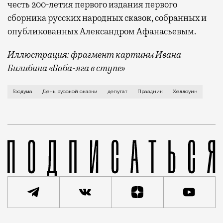
честь 200-летия первого издания первого
сборника русских народных сказок, собранных и
опубликованных Александром Афанасьевым.
Иллюстрация: фрагмент картины Ивана
Билибина «Баба-яга в ступе»
Накануне Хеллоуина депутаты и общественники уже т
Госдума
День русской сказки
депутат
Праздник
Хеллоуин