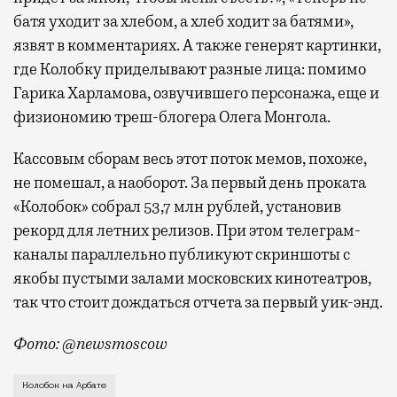
батя уходит за хлебом, а хлеб ходит за батями»,
язвят в комментариях. А также генерят картинки,
где Колобку приделывают разные лица: помимо
Гарика Харламова, озвучившего персонажа, еще и
физиономию треш-блогера Олега Монгола.
Кассовым сборам весь этот поток мемов, похоже,
не помешал, а наоборот. За первый день проката
«Колобок» собрал 53,7 млн рублей, установив
рекорд для летних релизов. При этом телеграм-
каналы параллельно публикуют скриншоты с
якобы пустыми залами московских кинотеатров,
так что стоит дождаться отчета за первый уик-энд.
Фото: @newsmoscow
Гигантского Колобка установили у кинотеатра «Октя
Колобок на Арбате