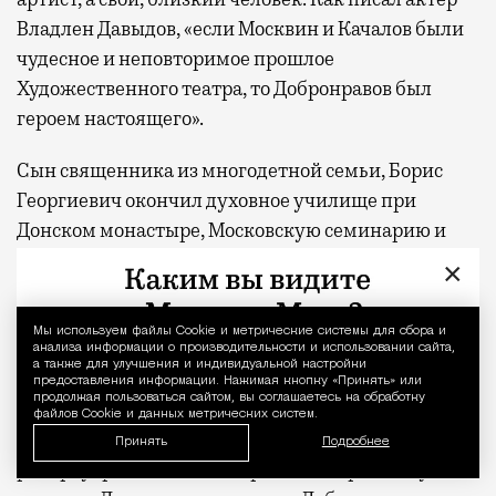
Владлен Давыдов, «если Москвин и Качалов были
чудесное и неповторимое прошлое
Художественного театра, то Добронравов был
героем настоящего».
Сын священника из многодетной семьи, Борис
Георгиевич окончил духовное училище при
Донском монастыре, Московскую семинарию и
успел поступить на физико-математический
×
факультет университета. Но был не чужд и
прекрасному, обожал Шаляпина. У кассы
Мы используем файлы Сookie и метрические системы для сбора и
Уведомление 
Большого театра познакомился со
анализа информации о производительности и использовании сайта,
а также для улучшения и индивидуальной настройки
слушательницей Высших женских курсов,
предоставления информации. Нажимая кнопку «Принять» или
продолжая пользоваться сайтом, вы соглашаетесь на обработку
которая впервые рассказала ему о
файлов Cookie и данных метрических систем.
Художественном театре. Пересмотрев весь
Принять
Подробнее
репертуар за 1914 год, оба решили держать туда