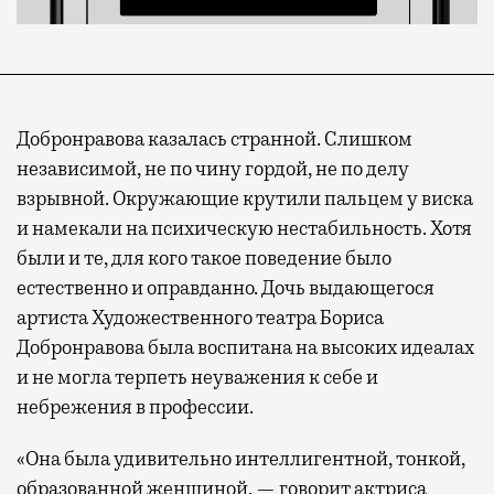
Современный путешественник часто берет
Добронравова казалась странной. Слишком
с собой не только чемодан, но и ноутбук.
независимой, не по чину гордой, не по делу
А ожидание рейса все чаще превращается
взрывной. Окружающие крутили пальцем у виска
не в потерянное время, а в возможность
и намекали на психическую нестабильность. Хотя
спокойно закончить дела или спланировать
были и те, для кого такое поведение было
активности в путешествии, например
естественно и оправданно. Дочь выдающегося
забронировать нужные билеты и рестораны.
артиста Художественного театра Бориса
Добронравова была воспитана на высоких идеалах
и не могла терпеть неуважения к себе и
Бизнес-зал становится местом, где можно
небрежения в профессии.
провести переговоры, поработать или просто
выпить кофе, наблюдая сквозь панорамные
«Она была удивительно интеллигентной, тонкой,
окна за тем, как взлетают и садятся
образованной женщиной, — говорит актриса