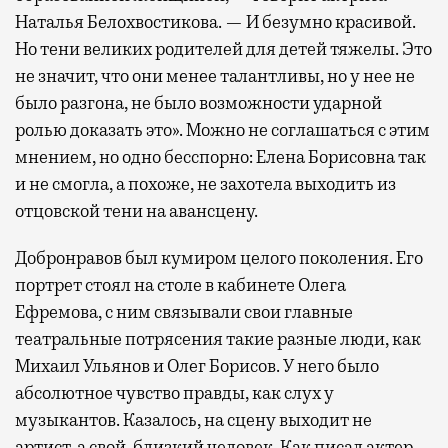
самолеты. В Москве нет недостатка
Наталья Белохвостикова. — И безумно красивой.
в лаунжах. В аэропортах их обычно
Но тени великих родителей для детей тяжелы. Это
несколько — в разных зонах воздушных
не значит, что они менее талантливы, но у нее не
гаваней. На некоторых вокзалах — тоже.
было разгона, не было возможности ударной
Лаунжи доступны на Ленинградском,
ролью доказать это». Можно не соглашаться с этим
Павелецком, Казанском, Ярославском
мнением, но одно бесспорно: Елена Борисовна так
и Курском вокзалах.
Попасть в бизнес-залы
и не смогла, а похоже, не захотела выходить из
могут держатели карт Mir Supreme. Причем
отцовской тени на авансцену.
не только в столице. Всего доступно более
1000 бизнес-залов по всему миру.
Добронравов был кумиром целого поколения. Его
портрет стоял на столе в кабинете Олега
Ефремова, с ним связывали свои главные
театральные потрясения такие разные люди, как
Михаил Ульянов и Олег Борисов. У него было
абсолютное чувство правды, как слух у
музыкантов. Казалось, на сцену выходит не
артист, а свой, близкий человек. Как писал актер