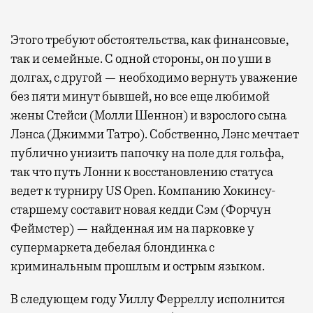
Этого требуют обстоятельства, как финансовые,
так и семейные. С одной стороны, он по уши в
долгах, с другой — необходимо вернуть уважение
без пяти минут бывшей, но все еще любимой
жены Стейси (Молли Шеннон) и взрослого сына
Лэнса (Джимми Татро). Собственно, Лэнс мечтает
публично унизить папочку на поле для гольфа,
так что путь Лонни к восстановлению статуса
ведет к турниру US Open. Компанию Хокинсу-
старшему составит новая кедди Сэм (Форчун
Феймстер) — найденная им на парковке у
супермаркета дебелая блондинка с
криминальным прошлым и острым языком.
В следующем году Уиллу Ферреллу исполнится