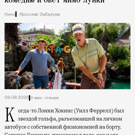
комедию и бьет мимо лунки
Кино
Ярослав Забалуев
09.08.2026
3 мин. чтения
Когда-то Лонни Хокинс (Уилл Феррелл) был
звездой гольфа, разъезжавшей на личном
автобусе с собственной физиономией на борту.
Сегодня Лонни по-прежнему в деле, как и его