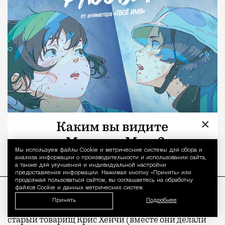
×
Мы используем файлы Сookie и метрические системы для сбора и
Уведомление 
анализа информации о производительности и использовании сайта,
а также для улучшения и индивидуальной настройки
предоставления информации. Нажимая кнопку «Принять» или
продолжая пользоваться сайтом, вы соглашаетесь на обработку
файлов Cookie и данных метрических систем.
Принять
Подробнее
С «Ястребом» Ферреллу-шоураннеру помогал
старый товарищ Крис Хенчи (вместе они делали