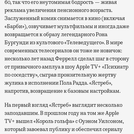
60, так что его неутомимая бодрость — живая
реклама увеличения пенсионного возраста.
Заслуженный комик снимается в кино (включая
«Барби»), озвучивает мультфильмы и иногда даже
возвращается к образу легендарного Рона
Бургунди из культового «Телеведущего». В мире
современных телесериалов он тоже не новичок:
несколько лет назад Феррелл сделал шаг в сторону
от привычного амплуа в шоу Apple TV+ «Психиатр
по соседству», сыграв пронзительную жертву
жулика в исполнении Пола Радда. «Ястреб»,
напротив, возвращение к базовым настройкам.
На первый взгляд «Ястреб» выглядит несколько
запоздавшим. В прошлом году на том же Apple
TV+ вышел «Король гольфа» с Оуэном Уилсоном,
который завоевал публику и обеспечил сериалу