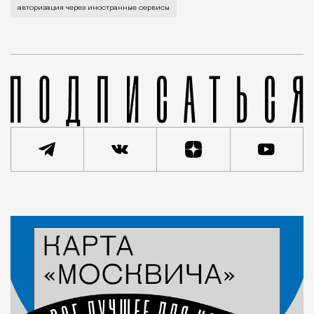
Владельцев российских онлайн-ресурсов ждут ужест
авторизация через иностранные сервисы
Статья
Александра Савкина
Город