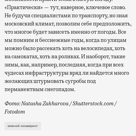
«Практически» — тут, наверное, ключевое слово.
Не будучи специалистами по транспорту, но зная
московский климат, позволим себе предположить,
что многое будет зависеть именно от погоды. Все
мы помним и бесснежные годы, когда по улицам
можно было рассекать хоть на велосипедах, хоть
на самокатах, хоть на роликах. И наоборот, такие
зимы, как, например, последняя, когда при всех
чудесах инфраструктуры вряд ли найдется много
желающих штурмовать сугробы под
перманентным снегопадом.
Фото: Natasha Zakharova / Shutterstock.com /
Fotodom
Об этом рассказал на Международном евразийском фо
зимний кикшеринг