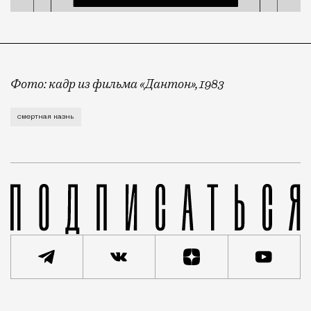
Фото: кадр из фильма «Дантон», 1983
У «Справедливой России» появилась еще одна катего
смертная казнь