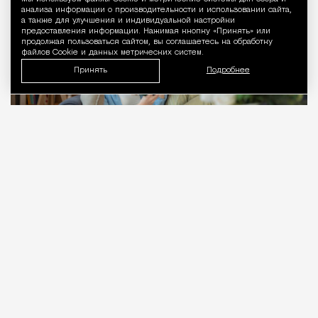
Уведомление 
анализа информации о производительности и использовании сайта,
а также для улучшения и индивидуальной настройки
предоставления информации. Нажимая кнопку «Принять» или
продолжая пользоваться сайтом, вы соглашаетесь на обработку
файлов Cookie и данных метрических систем.
Принять
Подробнее
06.08.2026
5 мин. чтения
Проклятие стиральной машины заводит
компанию молодых людей в заброшенную
деревню в Вологодской области. В Нью-Йорке
мальчик всеми силами пытается не взрослеть — и
мать ему в этом помогает. А Великобритании,
окончательно увязшей в ближневосточном