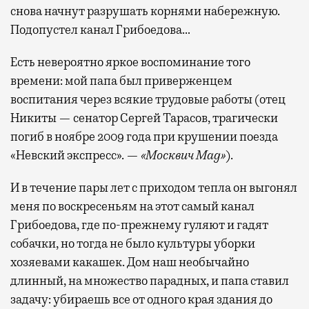
снова начнут разрушать корнями набережную.
Подопустел канал Грибоедова…
Есть невероятно яркое воспоминание того
времени: мой папа был приверженцем
воспитания через всякие трудовые работы (отец
Никиты — сенатор Сергей Тарасов, трагически
погиб в ноябре 2009 года при крушении поезда
«Невский экспресс». —
«Москвич Mag»
).
И в течение пары лет с приходом тепла он выгонял
меня по воскресеньям на этот самый канал
Грибоедова, где по-прежнему гуляют и гадят
собачки, но тогда не было культуры уборки
хозяевами какашек. Дом наш необычайно
длинный, на множество парадных, и папа ставил
задачу: убираешь все от одного края здания до