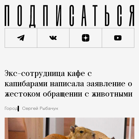
Реклама
Редакция Москвич Mag
Экс-сотрудница кафе с
Город
капибарами написала заявление о
жестоком обращении с животными
Город
Сергей Рыбачук