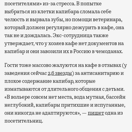
посетителями» из-за стресса. В попытке
выбраться из клетки капибара сломала себе
челюсть и вырвала зубы, но помощи ветеринара,
который должен регулярно дежурить в кафе, она
так не и дождалась. Экс-сотрудница также
утверждает, что у хозяев кафе нет документов на
капибар и они завозили их в Россию в чемоданах.
Гости тоже массово жалуются на кафе в отзывах (у
заведения сейчас
2,6 звезды
) за антисанитарию и
плохое содержание капибар, которые
изматываются от длительного общения с детьми.
«В вольере совсем нет места, вода мутная, бассейн
неглубокий, капибары притихшие и испуганные,
они никогда не адаптируются», —
пишет
одна из
посетительниц.