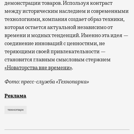
демонстрации товаров. Используя контраст
между историческим наследием и современными
технологиями, компания создает образ техники,
которая остается актуальной независимо от
времени и модных тенденций. Именно эта идея —
соединение инноваций с ценностями, не
теряющими своей привлекательности —
становится главным смысловым стержнем
«Новаторства вне времени»
.
Фото: пресс-служба «Технопарка»
Рекламные кампании техники редко выходят за рамк
Реклама
технопарк