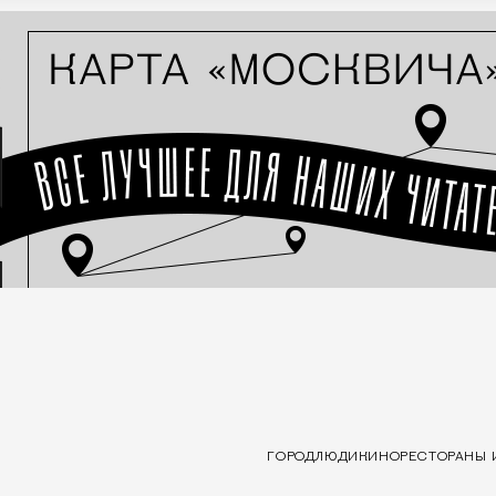
ГОРОД
ЛЮДИ
КИНО
РЕСТОРАНЫ 