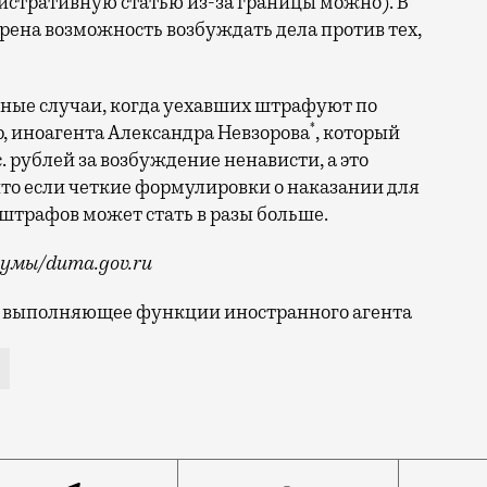
нистративную статью из-за границы можно). В
рена возможность возбуждать дела против тех,
ьные случаи, когда уехавших штрафуют по
*
 иноагента Александра Невзорова
, который
. рублей за возбуждение ненависти, а это
что если четкие формулировки о наказании для
х штрафов может стать в разы больше.
думы/duma.gov.ru
о, выполняющее функции иностранного агента
стративный кодекс. В нем, по мнению парламентариев,