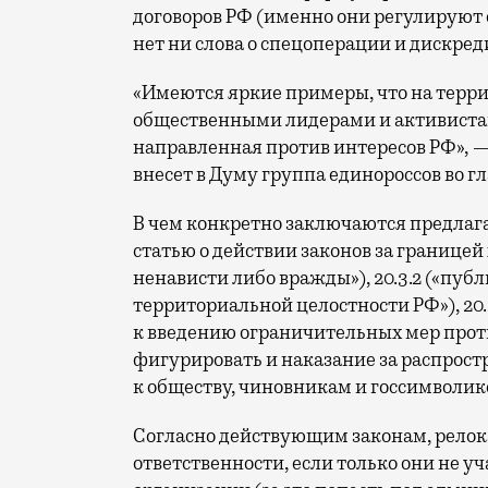
договоров РФ (именно они регулируют 
нет ни слова о спецоперации и дискред
«Имеются яркие примеры, что на терр
общественными лидерами и активистам
направленная против интересов РФ», — 
внесет в Думу группа единороссов во 
В чем конкретно заключаются предла
статью о действии законов за границей
ненависти либо вражды»), 20.3.2 («п
территориальной целостности РФ»), 20.
к введению ограничительных мер проти
фигурировать и наказание за распро
к обществу, чиновникам и госсимволике (ч
Согласно действующим законам, релок
ответственности, если только они не 