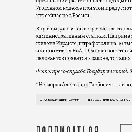
организации (за это попасть под адми
Уголовном кодексе при этом предусмот
кто сейчас не в России.
Впрочем, уже и так встречаются отдел
административным статьям. Например,
живет в Израиле, штрафовали на 20 тыс
именно статья КоАП. Однако понятно, 
релокантов появятся в законе, то таки
Фото: пресс-служба Государственной 
* Невзоров Александр Глебович — лиц
Депутаты предлагают расширить Админи
дискредитация армии
штрафы для релокантов