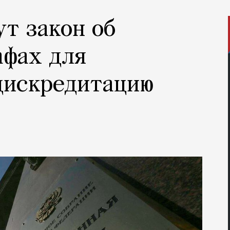
ут закон об
афах для
дискредитацию