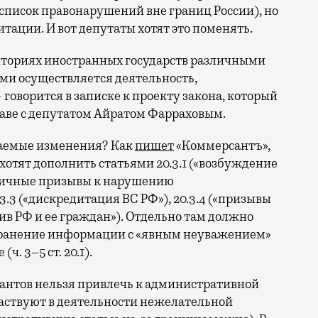
список правонарушений вне границ России), но
итации. И вот депутаты хотят это поменять.
иториях иностранных государств различными
и осуществляется деятельность,
говорится в записке к проекту закона, который
главе с депутатом Айратом Фарраховым.
гаемые изменения? Как
пишет
«Коммерсантъ»,
 хотят дополнить статьями 20.3.1 («возбуждение
убличные призывы к нарушению
3.3 («дискредитация ВС РФ»), 20.3.4 («призывы
в РФ и ее граждан»). Отдельно там должно
странение информации с «явным неуважением»
. 3–5 ст. 20.1).
антов нельзя привлечь к административной
участвуют в деятельности нежелательной