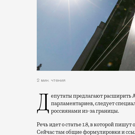
2 мин. чтения
Депутаты предлагают расширить Административный кодекс. В нем, по мнению
парламентариев, следует специа
россиянами из-за границы.
Речь идет о статье 1.8, в которой пишу
Сейчас там общие формулировки и сс