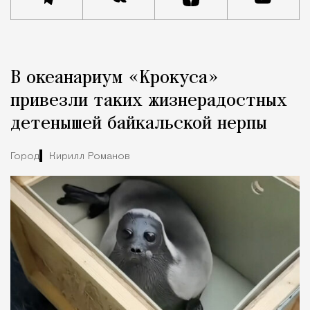
Реклама
Редакция Москвич Mag
В океанариум «Крокуса»
Город
привезли таких жизнерадостных
детенышей байкальской нерпы
Город
Кирилл Романов