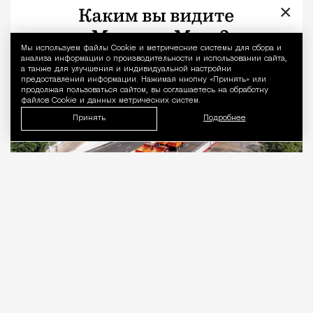
×
Город
Кирилл Романов
Мы используем файлы Сookie и метрические системы для сбора и
Уведомление 
анализа информации о производительности и использовании сайта,
а также для улучшения и индивидуальной настройки
предоставления информации. Нажимая кнопку «Принять» или
продолжая пользоваться сайтом, вы соглашаетесь на обработку
файлов Cookie и данных метрических систем.
Принять
Подробнее
07.08.2026
2 мин. чтения
Новую шестиполосную эстакаду
открыли
на
пересечении шоссе Энтузиастов со
Свободным проспектом и Большим Купавенским
проездом.