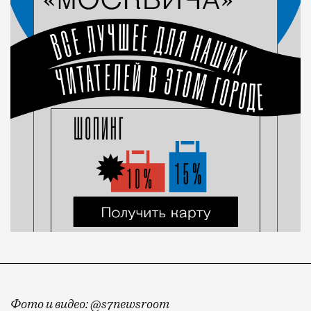
Фото и видео: @s7newsroom