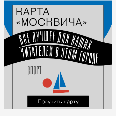
Город