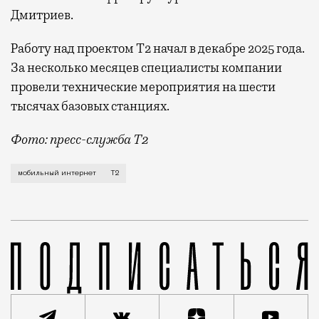
Дмитриев.
Работу над проектом Т2 начал в декабре 2025 года.
За несколько месяцев специалисты компании
провели технические мероприятия на шести
тысячах базовых станциях.
Фото: пресс-служба Т2
Мобильный оператор Т2 завершил работы по увеличе
мобильный интернет
Т2