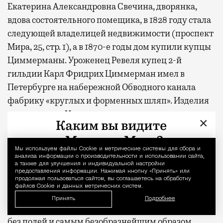
Екатерина Александровна Свечина, дворянка,
вдова состоятельного помещика, в 1828 году стала
следующей владелицей недвижимости (проспект
Мира, 25, стр. 1), а в 1870-е годы дом купили купцы
Циммерманы. Уроженец Ревеля купец 2-й
гильдии Карл Фридрих Циммерман имел в
Петербурге на набережной Обводного канала
фабрику «круглых и форменных шляп». Изделия
предприятия Циммермана экспонировались на
×
Всемирной выставке в Лондоне и были
увековечены пером Федора Михайловича
Мы используем файлы Сookie и метрические системы для сбора и
Уведомление 
Достоевского в романе «Преступление и
анализа информации о производительности и использовании сайта,
а также для улучшения и индивидуальной настройки
наказание» при описании деталей одежды
предоставления информации. Нажимая кнопку «Принять» или
Родиона Раскольникова: «Шляпа эта была высокая,
продолжая пользоваться сайтом, вы соглашаетесь на обработку
файлов Cookie и данных метрических систем.
круглая, циммермановская, но вся уже
Принять
Подробнее
изношенная, совсем рыжая, вся в дырах и пятнах,
без полей и самым безобразнейшим образом