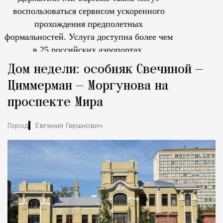
воспользоваться сервисом ускоренного
прохождения предполетных
формальностей.
Услуга доступна более чем
в 25 российских аэропортах.
Tcпециальный проектКаждый москвич знает — отпуск нач
Дом недели: особняк Свечиной —
Циммерман — Моргунова на
проспекте Мира
Город
Евгения Гершкович