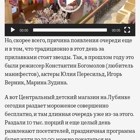
00:00
00:05
Но, скорее всего, причина появления очереди еще
и в том, что традиционно в этот день за
прилавками стоят звезды. Так, в прошлом году это
были режиссер Константин Богомолов (любитель
манифестов), актеры Юлия Пересильд, Игорь
Верник, Марина Зудина.
А вот Центральный детский магазин на Лубянке
сегодня раздает мороженое совершенно
бесплатно, и там длинная очередь уже из-за этого.
Раздали 10 тыс. порций и еще целый день
развлекают посетителей, праздничная программа
будет идти до 22.00: можно покататься на