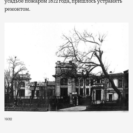
усадьбе пожаром 1812 года, пришлось устранять
ремонтом.
Бизнес-зал становится местом, где можно
провести переговоры, поработать или просто
выпить кофе, наблюдая сквозь панорамные
окна за тем, как взлетают и садятся
самолеты. В Москве нет недостатка
в лаунжах. В аэропортах их обычно
несколько — в разных зонах воздушных
гаваней. На некоторых вокзалах — тоже.
Лаунжи доступны на Ленинградском,
Павелецком, Казанском, Ярославском
и Курском вокзалах.
Попасть в бизнес-залы
могут держатели карт Mir Supreme. Причем
не только в столице. Всего доступно более
1000 бизнес-залов по всему миру.
1932