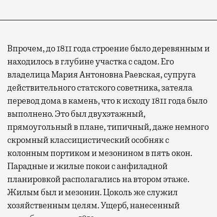
Впрочем, до 1811 года строение было деревянным и
находилось в глубине участка с садом. Его
владелица Мария Антоновна Раевская, супруга
действительного статского советника, затеяла
перевод дома в камень, что к исходу 1811 года было
выполнено. Это был двухэтажный,
Современный путешественник часто берет
прямоугольный в плане, типичный, даже немного
с собой не только чемодан, но и ноутбук.
скромный классицистический особняк с
А ожидание рейса все чаще превращается
колонным портиком и мезонином в пять окон.
не в потерянное время, а в возможность
Парадные и жилые покои с анфиладной
спокойно закончить дела или спланировать
планировкой располагались на втором этаже.
активности в путешествии, например
Жилым был и мезонин. Цоколь же служил
забронировать нужные билеты и рестораны.
хозяйственным целям. Ущерб, нанесенный