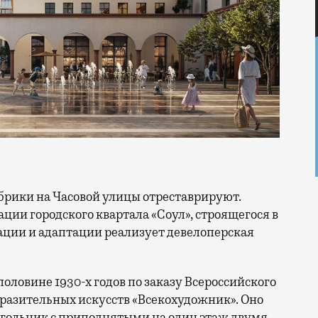
ации городского квартала «Соул», строящегося в
ации и адаптации реализует девелоперская
оловине 1930-х годов по заказу Всероссийского
разительных искусств «Всекохудожник». Оно
гольник с приподнятыми на один этаж двумя