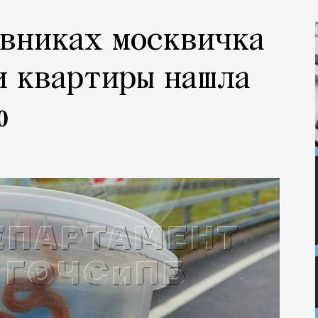
евниках москвичка
и квартиры нашла
ю