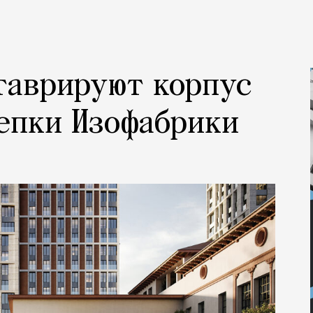
таврируют корпус
епки Изофабрики