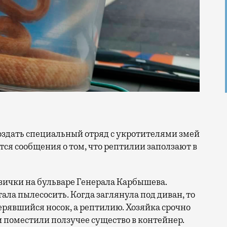
тся сообщения о том, что рептилии заползают в
вички на бульваре Генерала Карбышева.
ла пылесосить. Когда заглянула под диван, то
ерявшийся носок, а рептилию. Хозяйка срочно
и поместили ползучее существо в контейнер.