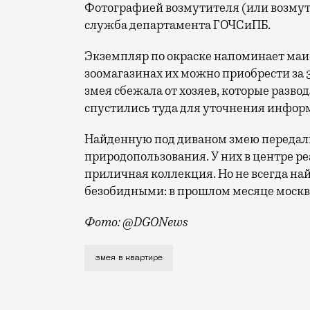
Фотографией возмутителя (или возму
служба департамента ГОЧСиПБ.
Экземпляр по окраске напоминает маис
зоомагазинах их можно приобрести за 
змея сбежала от хозяев, которые разво
спустились туда для уточнения информ
Найденную под диваном змею передал
природопользования. У них в центре р
приличная коллекция. Но не всегда на
безобидными: в прошлом месяце моск
Фото: @DGONews
Кажется, в московском МЧС пора созда
змея в квартире