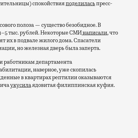
тительницы) спокойствия
поделилась
пресс-
ового полоза — существо безобидное. В
3–5 тыс. рублей. Некоторые СМИ
написали
, что
дят их в подвале жилого дома. Спасатели
ации, но железная дверь была заперта.
и работникам департамента
еабилитации, наверное, уже скопилась
йденные в квартирах рептилии оказываются
вича
укусила
ядовитая филиппинская куфия.
ть специальный отряд с укротителями змей — в новос