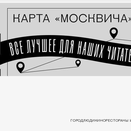
ГОРОД
ЛЮДИ
КИНО
РЕСТОРАНЫ 