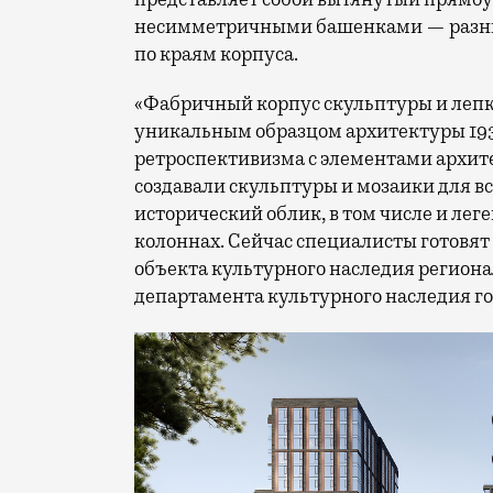
несимметричными башенками — разны
по краям корпуса.
«Фабричный корпус скульптуры и лепк
уникальным образцом архитектуры 193
ретроспективизма с элементами архит
создавали скульптуры и мозаики для в
исторический облик, в том числе и ле
колоннах. Сейчас специалисты готовя
объекта культурного наследия региона
департамента культурного наследия г