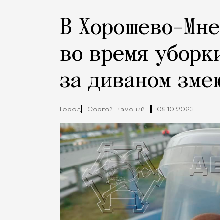
В Хорошево-Мн
во время уборк
за диваном зме
Город
Сергей Камский
09.10.2023