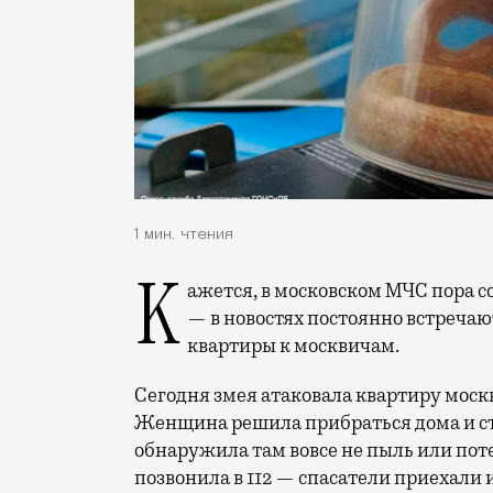
1 мин. чтения
Кажется, в московском МЧС пора создать специальный отряд с укротителями змей
— в новостях постоянно встречаю
квартиры к москвичам.
Сегодня змея атаковала квартиру моск
Женщина решила прибраться дома и ста
обнаружила там вовсе не пыль или пот
позвонила в 112 — спасатели приехали 