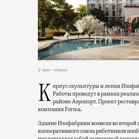
2 мин. чтения
Корпус скульптуры и лепки Изофабрики на Часовой улицы отреставрируют.
Работы проведут в рамках реализ
районе Аэропорт. Проект реставр
компания Forma.
Здание Изофабрики возвели во второй п
кооперативного союза работников изоб
представляет собой вытянутый прямоу