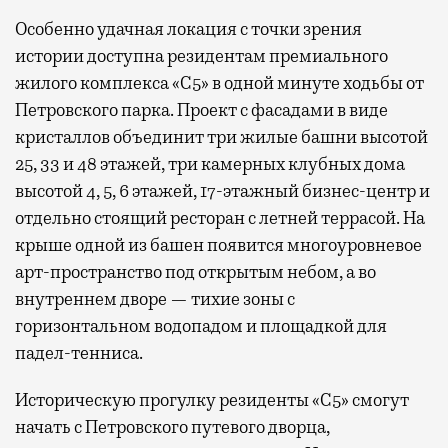
Особенно удачная локация с точки зрения
истории доступна резидентам премиального
жилого комплекса «С5»
в одной минуте ходьбы от
Петровского парка. Проект с фасадами в виде
кристаллов объединит три жилые башни высотой
25, 33 и 48 этажей, три камерных клубных дома
высотой 4, 5, 6 этажей, 17-этажный бизнес-центр и
отдельно стоящий ресторан с летней террасой. На
крыше одной из башен появится многоуровневое
арт-пространство под открытым небом, а во
внутреннем дворе — тихие зоны с
горизонтальном водопадом и площадкой для
падел-тенниса.
Историческую прогулку резиденты «С5» смогут
начать с Петровского путевого дворца,