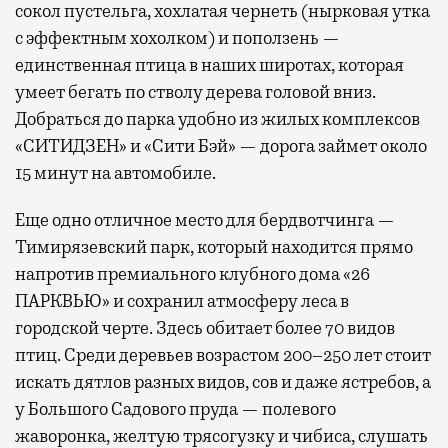
сокол пустельга, хохлатая чернеть (нырковая утка
с эффектным хохолком) и поползень —
единственная птица в наших широтах, которая
умеет бегать по стволу дерева головой вниз.
Добраться до парка удобно из жилых комплексов
«СИТИДЗЕН» и «Сити Бэй» — дорога займет около
15 минут на автомобиле.
Еще одно отличное место для бердвотчинга —
Тимирязевский парк, который находится прямо
напротив премиального клубного дома «26
ПАРКВЬЮ» и сохранил атмосферу леса в
городской черте. Здесь обитает более 70 видов
птиц. Среди деревьев возрастом 200–250 лет стоит
искать дятлов разных видов, сов и даже ястребов, а
у Большого Садового пруда — полевого
жаворонка, желтую трясогузку и чибиса, слушать