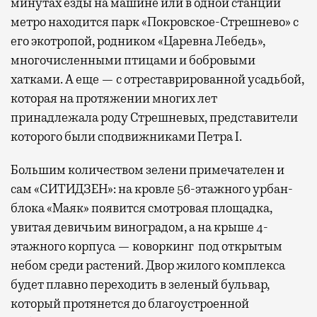
минутах езды на машине или в одной станции
метро находится парк «Покровское-Стрешнево» с
его экотропой, родником «Царевна Лебедь»,
многочисленными птицами и бобровыми
хатками. А еще — с отреставрированной усадьбой,
которая на протяжении многих лет
принадлежала роду Стрешневых, представители
которого были сподвижниками Петра I.
Большим количеством зелени примечателен и
сам «СИТИДЗЕН»: на кровле 56-этажного урбан-
блока «Маяк» появится смотровая площадка,
увитая девичьим виноградом, а на крыше 4-
этажного корпуса — коворкинг под открытым
небом среди растений. Двор жилого комплекса
будет плавно переходить в зеленый бульвар,
который протянется до благоустроенной