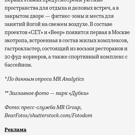
пространства для отдыха и деловых встреч, а в
закрытом дворе — фитнес-зоны и места для
занятий йогой на свежем воздухе. В составе
проектов «СЕТ» и «Веер»
появится
первая в Москве
экотропа, встроенная в состав жилых комплексов,
гастрокластер, состоящий из восьми ресторанов и
20 фуд-корнеров, а также спортивный комплекс с
бассейном.
* По данным опроса MR Analytics
** Заглавное фото — парк «Дубки»
Фото: пресс-служба MR Group,
BearFotos
/shutterstock.com/Fotodom
Квадратные метры, планировки, вид из окон
Реклама