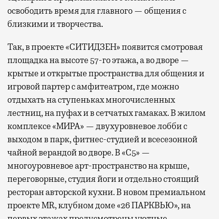
освободить время для главного — общения с
близкими и творчества.
Так, в проекте «СИТИДЗЕН» появится смотровая
площадка на высоте 57-го этажа, а во дворе —
крытые и открытые пространства для общения и
игровой партер с амфитеатром, где можно
отдыхать на ступеньках многочисленных
лестниц, на пуфах и в сетчатых гамаках. В жилом
комплексе «МИРА» — двухуровневое лобби с
выходом в парк, фитнес-студией и всесезонной
чайной верандой во дворе. В «С5» —
многоуровневое арт-пространство на крыше,
переговорные, студия йоги и отдельно стоящий
ресторан авторской кухни. В новом премиальном
проекте MR, клубном доме «26 ПАРКВЬЮ», на
первых этажах предусмотрены уютные