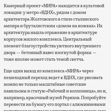
Камерный проект «МИРА» находится в культовой
локации: у метро «ВДНХ», рядом с домом
архитектора Жолтовского в стиле сталинского
ампира и бруталистским «домом на ножках». Их
архитектура нашла отражение в архитектуре
корпусов жилого комплекса. Центральный
элемент благоустройства уютного внутреннего
двора — бетонный навес изогнутой формы —
тоже вполне может стать темой скетча.
Еще один выход из комплекса «МИРА» через
пешеходный переход ведет к ВДНХ, где рисовать
можно не только масштабные советские
павильоны и статую «Рабочий и колхозница», но и,
например, красочный музей Рерихов. Попробуйте
перенести на бумагу его портал с алюминиевыми
решетками и узорами с виноградными гроздьями.