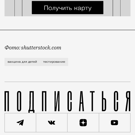
Фото: shutterstock.com
По всей видимости, вакцина перестанет быть строго
вакцина для детей
тестирование