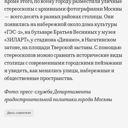
Кроме этого, по всему городу разместили уличные
стереоскопы с архивными фотографиями Москвы
— всего десять в разных районах столицы. Они
появились на набережной около дома культуры
«ГЭС-2», на бульваре Братьев Весниных у музея
«ЗИЛАРТ», у стадиона «Динамо», в Нагатинском
затоне, на площади Тверской заставы. С помощью
стереоскопов можно сравнить исторические виды
столицы с современными городскими пейзажами
и увидеть, как менялись улицы, набережные и
общественные пространства.
Фото: пресс-служба Департамента
градостроительной политики города Москвы
В этом году профессиональный праздник День строи
День строителя