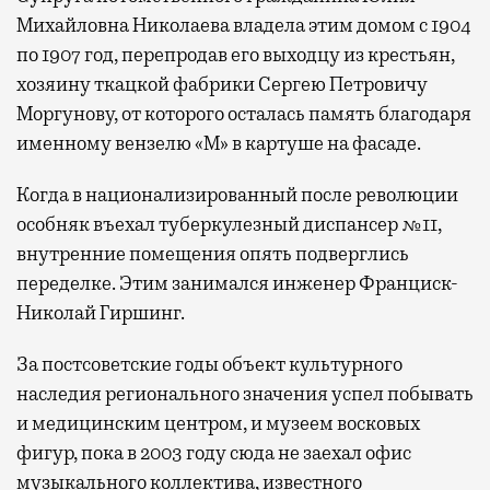
Михайловна Николаева владела этим домом с 1904
по 1907 год, перепродав его выходцу из крестьян,
хозяину ткацкой фабрики Сергею Петровичу
Моргунову, от которого осталась память благодаря
именному вензелю «М» в картуше на фасаде.
Когда в национализированный после революции
особняк въехал туберкулезный диспансер №11,
внутренние помещения опять подверглись
переделке. Этим занимался инженер Франциск-
Николай Гиршинг.
За постсоветские годы объект культурного
наследия регионального значения успел побывать
и медицинским центром, и музеем восковых
фигур, пока в 2003 году сюда не заехал офис
музыкального коллектива, известного