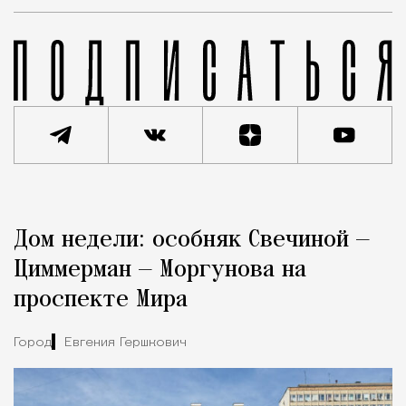
Реклама
Редакция Москвич Mag
Дом недели: особняк Свечиной —
Город
Циммерман — Моргунова на
проспекте Мира
Город
Евгения Гершкович