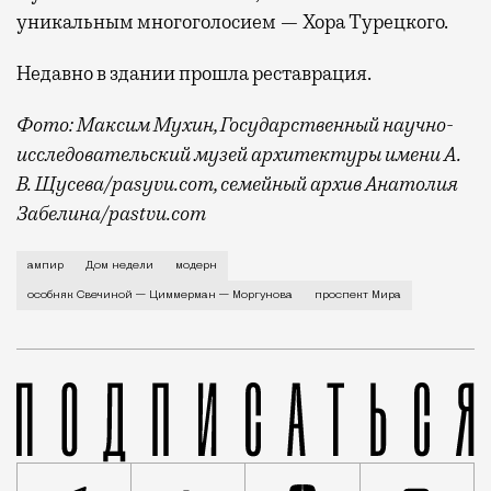
уникальным многоголосием — Хора Турецкого.
Недавно в здании прошла реставрация.
Фото: Максим Мухин, Государственный научно-
исследовательский музей архитектуры имени А.
В. Щусева/pasyvu.com, семейный архив Анатолия
Забелина/pastvu.com
История каменного строения в Мещанской слободе —
ампир
Дом недели
модерн
особняк Свечиной — Циммерман — Моргунова
проспект Мира