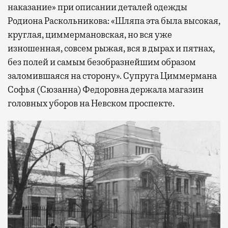
наказание» при описании деталей одежды
Родиона Раскольникова: «Шляпа эта была высокая,
круглая, циммермановская, но вся уже
изношенная, совсем рыжая, вся в дырах и пятнах,
без полей и самым безобразнейшим образом
заломившаяся на сторону». Супруга Циммермана
Софья (Сюзанна) Федоровна держала магазин
головных уборов на Невском проспекте.