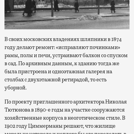
В своих московских владениях шляпники в 1874
году делают ремонт: «исправляют починками»
рамы, полы и печи, устраивают балкон со спуском
в сад. По архивным данным, к зданию тогда же
была пристроена и одноэтажная галерея на
столбах с двухэтажной ретирадой, то есть
уборной.
По проекту приглашенного архитектора Николая
Тютюнова в 1890-е годы на участке сооружаются
хозяйственные корпуса в неоготическом стиле. В
1902 году Циммерманы решают, что жилище