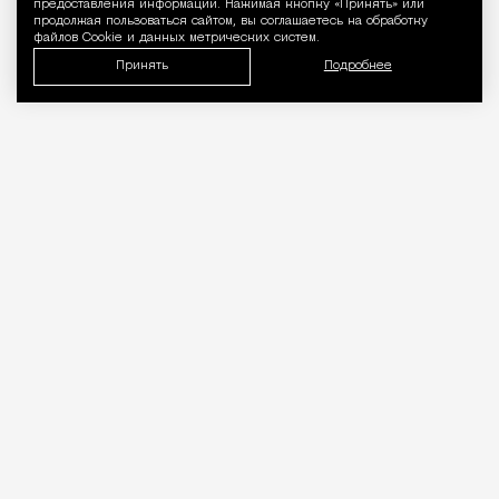
предоставления информации. Нажимая кнопку «Принять» или
продолжая пользоваться сайтом, вы соглашаетесь на обработку
файлов Cookie и данных метрических систем.
Принять
Подробнее
«Врачей нельзя проверять, как
общепит». Коллеги вступились за
стоматолога после выпуска Лены
Летучей
Город
Кирилл Романов