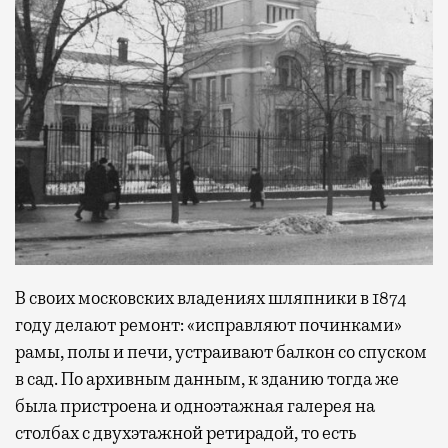
В своих московских владениях шляпники в 1874
году делают ремонт: «исправляют починками»
рамы, полы и печи, устраивают балкон со спуском
в сад. По архивным данным, к зданию тогда же
была пристроена и одноэтажная галерея на
столбах с двухэтажной ретирадой, то есть