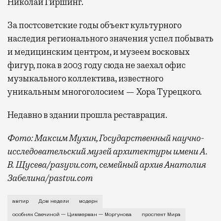
Николай Гиршинг.
За постсоветские годы объект культурного
наследия регионального значения успел побывать
и медицинским центром, и музеем восковых
фигур, пока в 2003 году сюда не заехал офис
музыкального коллектива, известного
уникальным многоголосием — Хора Турецкого.
Недавно в здании прошла реставрация.
Фото: Максим Мухин, Государственный научно-
исследовательский музей архитектуры имени А.
В. Щусева/pasyvu.com, семейный архив Анатолия
Забелина/pastvu.com
История каменного строения в Мещанской слободе —
ампир
Дом недели
модерн
особняк Свечиной — Циммерман — Моргунова
проспект Мира