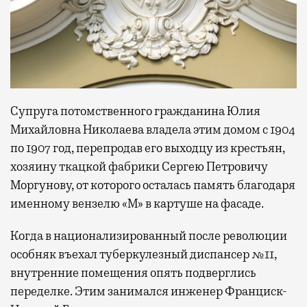
Супруга потомственного гражданина Юлия
Михайловна Николаева владела этим домом с 1904
по 1907 год, перепродав его выходцу из крестьян,
хозяину ткацкой фабрики Сергею Петровичу
Моргунову, от которого осталась память благодаря
именному вензелю «М» в картуше на фасаде.
Когда в национализированный после революции
особняк въехал туберкулезный диспансер №11,
внутренние помещения опять подверглись
переделке. Этим занимался инженер Франциск-