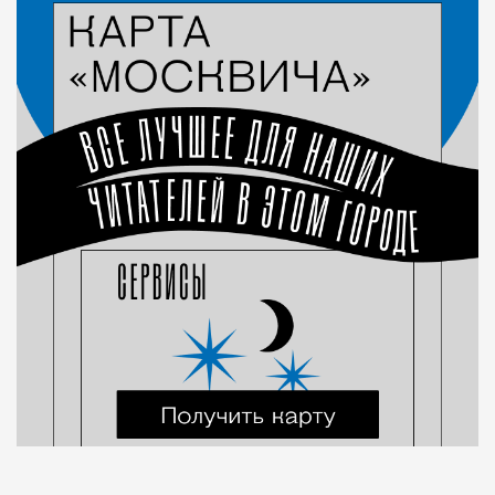
Город