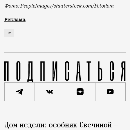
Фото: PeopleImages/shutterstock.com/Fotodom
Мобильный оператор Т2 изучил модели интернет-потр
Реклама
Т2
Реклама
Редакция Москвич Mag
Дом недели: особняк Свечиной —
Город