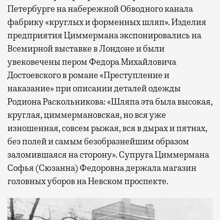
Петербурге на набережной Обводного канала
фабрику «круглых и форменных шляп». Изделия
предприятия Циммермана экспонировались на
Всемирной выставке в Лондоне и были
увековечены пером Федора Михайловича
Достоевского в романе «Преступление и
наказание» при описании деталей одежды
Родиона Раскольникова: «Шляпа эта была высокая,
круглая, циммермановская, но вся уже
изношенная, совсем рыжая, вся в дырах и пятнах,
без полей и самым безобразнейшим образом
заломившаяся на сторону». Супруга Циммермана
Софья (Сюзанна) Федоровна держала магазин
головных уборов на Невском проспекте.