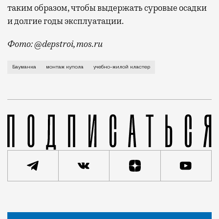
таким образом, чтобы выдержать суровые осадки
и долгие годы эксплуатации.
Фото: @depstroi, mos.ru
В последнее время Бауманка стала главным ньюсмейк
Бауманка
монтаж купола
учебно-жилой кластер
Статья
Николай Спиридонов