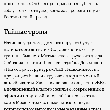
про нее тоже. Он был про то, можно ли убедить
себя, что ты в отпуске, когда за деревьями шумит
Ростокинский проезд.
Тайные тропы
Начинаю утро там, где через пару лет будут
начинать его жители «КОД Сокольники» — у
границы бывшего Митьковского грузового двора.
Сейчас здесь кипит большая стройка. Девелопер
«Новая Эра», структура «РЖД-Недвижимости»,
превращает бывший грузовой двор в семейный
жилой квартал. Здесь появится не «еще один ЖК»,
а полноценный кластер с жильем, современными
офисами и торговой галереей. Так когда-то на
карте Москвы только намечались точки, из
которых потом выросли самые желанные адреса