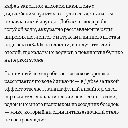
кафе в закрытом высоком павильоне с
диджейским пультом, откуда весь день льется
ненавязчивый лаундж. Добавьте сюда рябь
голубой воды, аккуратно расставленные ряды
широких шезлонгов с матрасами винного цвета и
надписью «КОД» на каждом, и получите вайб
отелей, где халаты не воруют, а покупают в бутике
на первом этаже.
Солнечный свет пробивается сквозь кроны и
рассыпается по воде бликами — в Дубае за такой
эффект отвечает ландшафтный дизайнер, здесь
справляется сокольнический лес. Пахнет хвоей,
водой и немного шашлыком из соседних беседок
— микс, который ни один пятизвездочный отель
не воспроизводит.