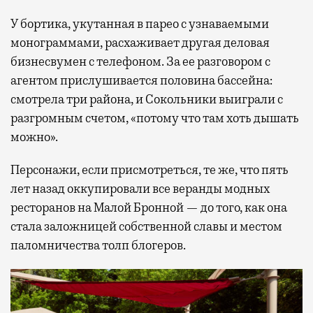
У бортика, укутанная в парео с узнаваемыми
монограммами, расхаживает другая деловая
бизнесвумен с телефоном. За ее разговором с
агентом прислушивается половина бассейна:
смотрела три района, и Сокольники выиграли с
разгромным счетом, «потому что там хоть дышать
можно».
Персонажи, если присмотреться, те же, что пять
лет назад оккупировали все веранды модных
ресторанов на Малой Бронной — до того, как она
стала заложницей собственной славы и местом
паломничества толп блогеров.