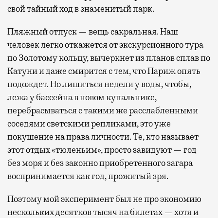
свой тайный ход в знаменитый парк.
Пляжный отпуск — вещь сакральная. Наш
человек легко откажется от экскурсионного тура
по Золотому кольцу, вычеркнет из планов сплав по
Катуни и даже смирится с тем, что Париж опять
подождет. Но лишиться недели у воды, чтобы,
лежа у бассейна в новом купальнике,
перебрасываться с такими же расслабленными
соседями светскими репликами, это уже
покушение на права личности. Те, кто называет
этот отдых «тюленьим», просто завидуют — год
без моря и без законно приобретенного загара
воспринимается как год, прожитый зря.
Поэтому мой эксперимент был не про экономию
нескольких десятков тысяч на билетах — хотя и