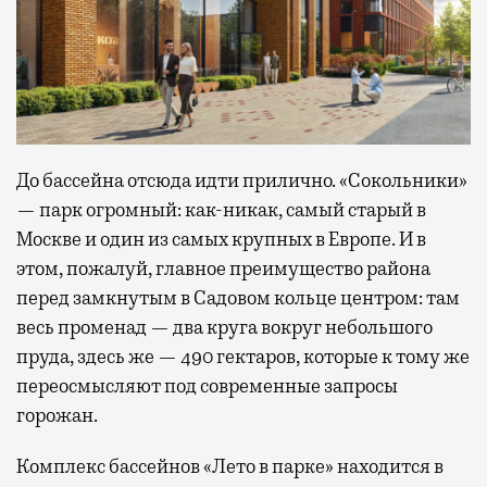
До бассейна отсюда идти прилично. «Сокольники»
— парк огромный: как-никак, самый старый в
Москве и один из самых крупных в Европе. И в
этом, пожалуй, главное преимущество района
перед замкнутым в Садовом кольце центром: там
весь променад — два круга вокруг небольшого
пруда, здесь же — 490 гектаров, которые к тому же
переосмысляют под современные запросы
горожан.
Комплекс бассейнов «Лето в парке» находится в