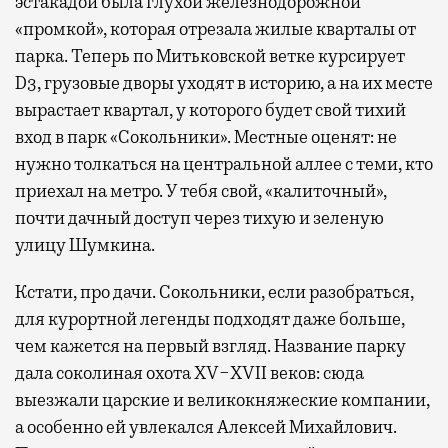
эстакадой была глухой железнодорожной
«промкой», которая отрезала жилые кварталы от
парка. Теперь по Митьковской ветке курсирует
D3, грузовые дворы уходят в историю, а на их месте
вырастает квартал, у которого будет свой тихий
вход в парк «Сокольники». Местные оценят: не
нужно толкаться на центральной аллее с теми, кто
приехал на метро. У тебя свой, «калиточный»,
почти дачный доступ через тихую и зеленую
улицу Шумкина.
Кстати, про дачи. Сокольники, если разобраться,
для курортной легенды подходят даже больше,
чем кажется на первый взгляд. Название парку
дала соколиная охота XV−XVII веков: сюда
выезжали царские и великокняжеские компании,
а особенно ей увлекался Алексей Михайлович.