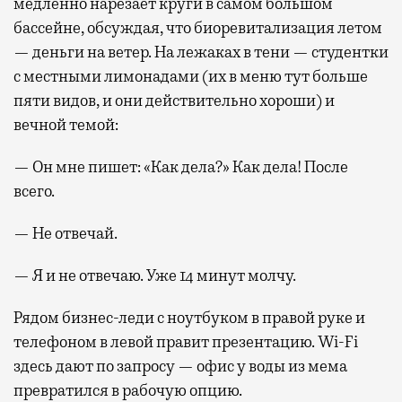
медленно нарезает круги в самом большом
бассейне, обсуждая, что биоревитализация летом
— деньги на ветер. На лежаках в тени — студентки
с местными лимонадами (их в меню тут больше
пяти видов, и они действительно хороши) и
вечной темой:
— Он мне пишет: «Как дела?» Как дела! После
всего.
— Не отвечай.
— Я и не отвечаю. Уже 14 минут молчу.
Рядом бизнес-леди с ноутбуком в правой руке и
телефоном в левой правит презентацию. Wi-Fi
здесь дают по запросу — офис у воды из мема
превратился в рабочую опцию.