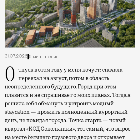
31.07.2026
9 мин. чтения
Отпуск в этом году у меня кочует: сначала
переехал на август, потом в область
неопределенного будущего. Город при этом
плавится и не спрашивает о моих планах. Тогда я
решила себя обмануть и устроить модный
staycation — прожить полноценный курортный
день, не покидая города. Точка старта — новый
квартал
«КОД Сокольники»
, тот самый, что вырос
на месте бывшего грузового двора и открывает