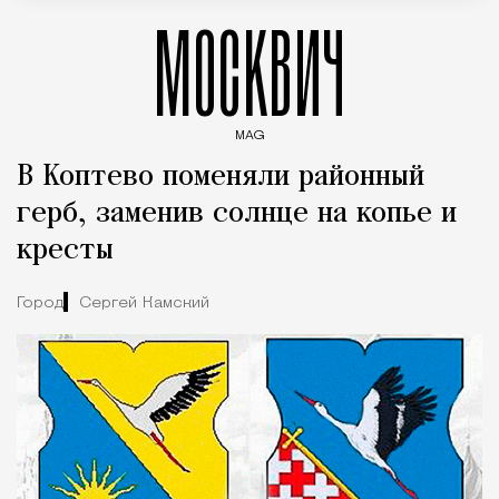
МОСКВИЧ
MAG
Введите ключевые слова для поиска статей
В Коптево поменяли районный
герб, заменив солнце на копье и
кресты
Город
Сергей Камский