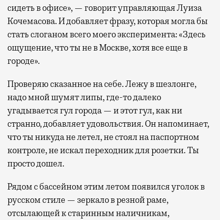
сидеть в офисе», — говорит управляющая Луиза
Кочемасова. И добавляет фразу, которая могла бы
стать слоганом всего моего эксперимента: «Здесь
ощущение, что ты не в Москве, хотя все еще в
городе».
Проверяю сказанное на себе. Лежу в шезлонге,
надо мной шумят липы, где-то далеко
угадывается гул города — и этот гул, как ни
странно, добавляет удовольствия. Он напоминает,
что ты никуда не летел, не стоял на паспортном
контроле, не искал переходник для розетки. Ты
просто дошел.
Рядом с бассейном этим летом появился уголок в
русском стиле — зеркало в резной раме,
отсылающей к старинным наличникам,