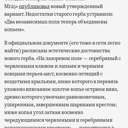
М125»
опубликовал
новый утвержденный
вариант. Недостатки старого герба устранили:
«Два независимых поля теперь объединены
копьем».
В официальном документе (его тоже в сети легко
найти) расписаны эстетические достоинства
нового герба. «На лазоревом поле — серебряный с
червлеными клювом и лапами и черными
концами перьев аист, косвенно летящий с
воздетыми крыльями, ниже которого в перевязь
уложено вписанное золотое копье острием вниз,
древко которого увенчано равноконечным,
уширенным, завершенным шариками крестом;
ниже копья угол заткан косвенно
чередующимися червлеными и серебряными
равноконечными крестами», — повествуется в