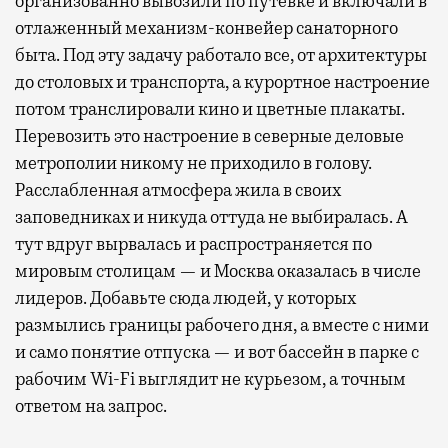
организованно вывозили по путевке и включали в
отлаженный механизм-конвейер санаторного
быта. Под эту задачу работало все, от архитектуры
до столовых и транспорта, а курортное настроение
потом транслировали кино и цветные плакаты.
Перевозить это настроение в северные деловые
метрополии никому не приходило в голову.
Расслабленная атмосфера жила в своих
заповедниках и никуда оттуда не выбиралась. А
тут вдруг вырвалась и распространяется по
мировым столицам — и Москва оказалась в числе
лидеров. Добавьте сюда людей, у которых
размылись границы рабочего дня, а вместе с ними
и само понятие отпуска — и вот бассейн в парке с
рабочим Wi-Fi выглядит не курьезом, а точным
ответом на запрос.