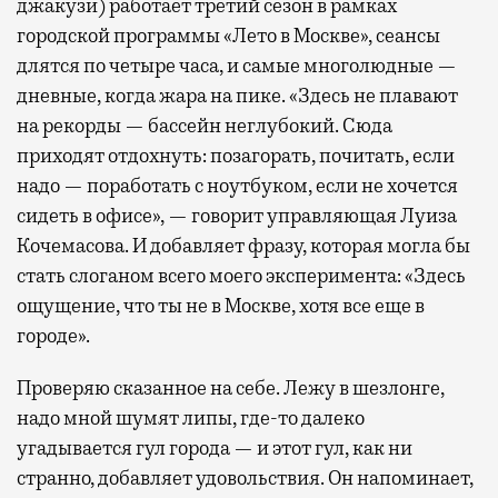
джакузи) работает третий сезон в рамках
городской программы «Лето в Москве», сеансы
длятся по четыре часа, и самые многолюдные —
дневные, когда жара на пике. «Здесь не плавают
на рекорды — бассейн неглубокий. Сюда
приходят отдохнуть: позагорать, почитать, если
надо — поработать с ноутбуком, если не хочется
сидеть в офисе», — говорит управляющая Луиза
Кочемасова. И добавляет фразу, которая могла бы
стать слоганом всего моего эксперимента: «Здесь
ощущение, что ты не в Москве, хотя все еще в
городе».
Проверяю сказанное на себе. Лежу в шезлонге,
надо мной шумят липы, где-то далеко
угадывается гул города — и этот гул, как ни
странно, добавляет удовольствия. Он напоминает,