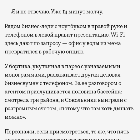
— Я и не отвечаю. Уже 14 минут молчу.
Рядом бизнес-леди с ноутбуком в правой руке и
телефоном в левой правит презентацию. Wi-Fi
здесь дают по запросу — офис у воды из мема
превратился в рабочую опцию.
У бортика, укутанная в парео с узнаваемыми
монограммами, расхаживает другая деловая
бизнесвумен с телефоном. За ее разговором с
агентом прислушивается половина бассейна:
смотрела три района, и Сокольники выиграли с
разгромным счетом, «потому что там хоть дышать
можно».
Персонажи, если присмотреться, те же, что пять
лет назад оккупировали все веранды модных