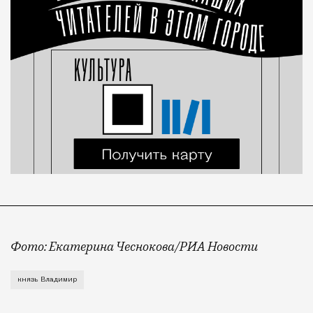
Фото: Екатерина Чеснокова/РИА Новости
Премьера прошла вчера вечером в Государственном К
князь Владимир