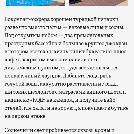
Вокруг атмосфера хорошей турецкой пятерки,
разве что вместо пальм — вековые липы и сосны.
Под открытым небом — два прямоугольных
просторных бассейна и большое круглое джакузи,
в котором светская жизнь кипит буквально, плюс
кафе в закрытом высоком павильоне с
диджейским пультом, откуда весь день льется
ненавязчивый лаундж. Добавьте сюда рябь
голубой воды, аккуратно расставленные ряды
широких шезлонгов с матрасами винного цвета и
надписью «КОД» на каждом, и получите вайб
отелей, где халаты не воруют, а покупают в бутике
на первом этаже.
Солнечный свет пробивается сквозь кроны и