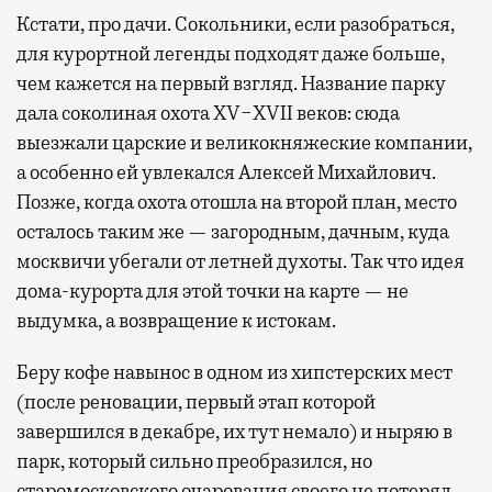
Кстати, про дачи. Сокольники, если разобраться,
для курортной легенды подходят даже больше,
чем кажется на первый взгляд. Название парку
дала соколиная охота XV−XVII веков: сюда
выезжали царские и великокняжеские компании,
а особенно ей увлекался Алексей Михайлович.
Позже, когда охота отошла на второй план, место
осталось таким же — загородным, дачным, куда
москвичи убегали от летней духоты. Так что идея
дома-курорта для этой точки на карте — не
выдумка, а возвращение к истокам.
Беру кофе навынос в одном из хипстерских мест
(после реновации, первый этап которой
завершился в декабре, их тут немало) и ныряю в
парк, который сильно преобразился, но
старомосковского очарования своего не потерял.