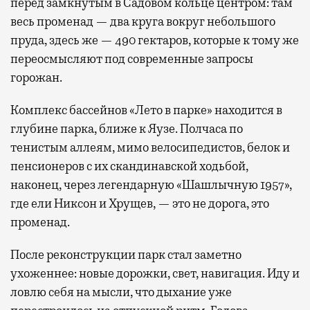
перед замкнутым в Садовом кольце центром: там
весь променад — два круга вокруг небольшого
пруда, здесь же — 490 гектаров, которые к тому же
переосмысляют под современные запросы
горожан.
Комплекс бассейнов «Лето в парке» находится в
глубине парка, ближе к Яузе. Полчаса по
тенистым аллеям, мимо велосипедистов, белок и
пенсионеров с их скандинавской ходьбой,
наконец, через легендарную «Шашлычную 1957»,
где ели Никсон и Хрущев, — это не дорога, это
променад.
После реконструкции парк стал заметно
ухоженнее: новые дорожки, свет, навигация. Иду и
ловлю себя на мысли, что дыхание уже