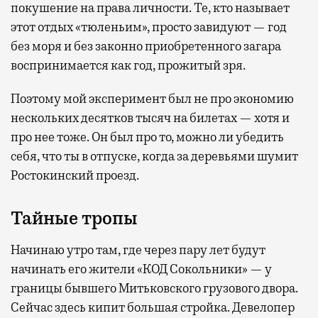
покушение на права личности. Те, кто называет
этот отдых «тюленьим», просто завидуют — год
без моря и без законно приобретенного загара
воспринимается как год, прожитый зря.
Поэтому мой эксперимент был не про экономию
нескольких десятков тысяч на билетах — хотя и
про нее тоже. Он был про то, можно ли убедить
себя, что ты в отпуске, когда за деревьями шумит
Ростокинский проезд.
Тайные тропы
Начинаю утро там, где через пару лет будут
начинать его жители «КОД Сокольники» — у
границы бывшего Митьковского грузового двора.
Сейчас здесь кипит большая стройка. Девелопер