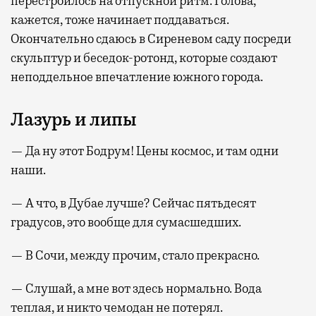
перестроилось на отпускной ритм. Голова,
кажется, тоже начинает поддаваться.
Окончательно сдаюсь в Сиреневом саду посреди
скульптур и беседок-ротонд, которые создают
неподдельное впечатление южного города.
Лазурь и липы
— Да ну этот Бодрум! Цены космос, и там одни
наши.
— А что, в Дубае лучше? Сейчас пятьдесят
градусов, это вообще для сумасшедших.
— В Сочи, между прочим, стало прекрасно.
— Слушай, а мне вот здесь нормально. Вода
теплая, и никто чемодан не потерял.