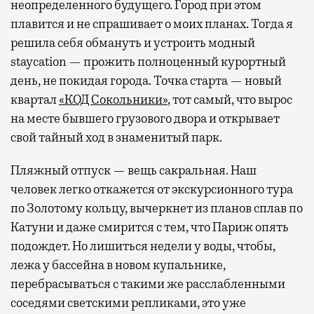
неопределенного будущего. Город при этом
плавится и не спрашивает о моих планах. Тогда я
решила себя обмануть и устроить модный
staycation — прожить полноценный курортный
день, не покидая города. Точка старта — новый
квартал
«КОД Сокольники»
, тот самый, что вырос
на месте бывшего грузового двора и открывает
свой тайный ход в знаменитый парк.
Пляжный отпуск — вещь сакральная. Наш
человек легко откажется от экскурсионного тура
по Золотому кольцу, вычеркнет из планов сплав по
Катуни и даже смирится с тем, что Париж опять
подождет. Но лишиться недели у воды, чтобы,
лежа у бассейна в новом купальнике,
перебрасываться с такими же расслабленными
соседями светскими репликами, это уже