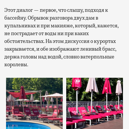
Этот диалог — первое, что слышу, подходя к
бассейну. Обрывок разговора двух дам в
купальниках и при макияже, который, кажется,
не пострадает от воды ни при каких
обстоятельствах. На этом дискуссия о курортах
закрывается, и обе изображают ленивый брасс,
держа головы над водой, словно ватерпольные
королевы.