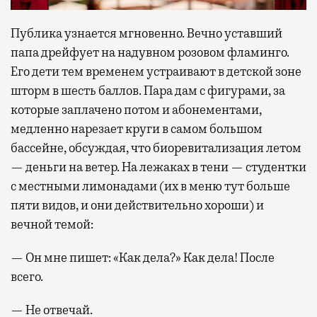
Публика узнается мгновенно. Вечно уставший
папа дрейфует на надувном розовом фламинго.
Его дети тем временем устраивают в детской зоне
шторм в шесть баллов. Пара дам с фигурами, за
которые заплачено потом и абонементами,
медленно нарезает круги в самом большом
бассейне, обсуждая, что биоревитализация летом
— деньги на ветер. На лежаках в тени — студентки
с местными лимонадами (их в меню тут больше
пяти видов, и они действительно хороши) и
вечной темой:
— Он мне пишет: «Как дела?» Как дела! После
всего.
— Не отвечай.