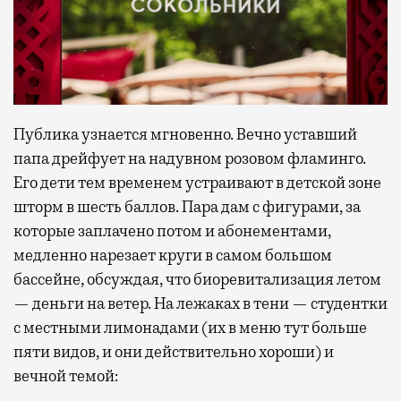
Публика узнается мгновенно. Вечно уставший
папа дрейфует на надувном розовом фламинго.
Его дети тем временем устраивают в детской зоне
шторм в шесть баллов. Пара дам с фигурами, за
которые заплачено потом и абонементами,
медленно нарезает круги в самом большом
бассейне, обсуждая, что биоревитализация летом
— деньги на ветер. На лежаках в тени — студентки
с местными лимонадами (их в меню тут больше
пяти видов, и они действительно хороши) и
вечной темой: