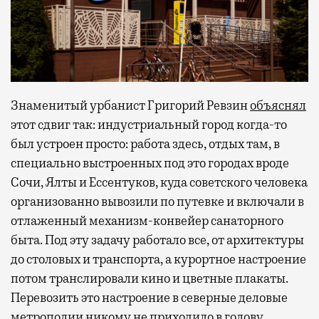
Знаменитый урбанист Григорий Ревзин
объяснял
этот сдвиг так: индустриальный город когда-то
был устроен просто: работа здесь, отдых там, в
специально выстроенных под это городах вроде
Сочи, Ялты и Ессентуков, куда советского человека
организованно вывозили по путевке и включали в
отлаженный механизм-конвейер санаторного
быта. Под эту задачу работало все, от архитектуры
до столовых и транспорта, а курортное настроение
потом транслировали кино и цветные плакаты.
Перевозить это настроение в северные деловые
метрополии никому не приходило в голову.