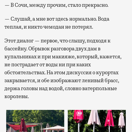
— В Сочи, между прочим, стало прекрасно.
— Слушай, а мне вот здесь нормально. Вода
теплая, и никто чемодан не потерял.
Этот диалог — первое, что слышу, подходя к
бассейну. Обрывок разговора двух дам в
купальниках и при макияже, который, кажется,
не пострадает от воды ни при каких
обстоятельствах. На этом дискуссия о курортах
закрывается, и обе изображают ленивый брасс,
держа головы над водой, словно ватерпольные
королевы.