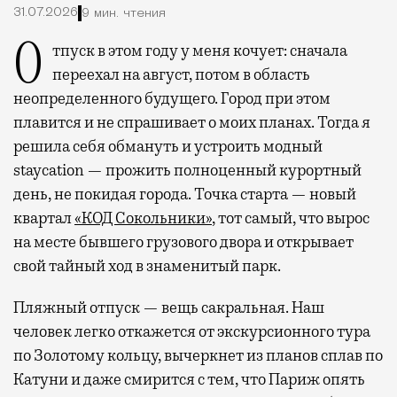
31.07.2026
9 мин. чтения
Отпуск в этом году у меня кочует: сначала
переехал на август, потом в область
неопределенного будущего. Город при этом
плавится и не спрашивает о моих планах. Тогда я
решила себя обмануть и устроить модный
staycation — прожить полноценный курортный
день, не покидая города. Точка старта — новый
квартал
«КОД Сокольники»
, тот самый, что вырос
на месте бывшего грузового двора и открывает
свой тайный ход в знаменитый парк.
Пляжный отпуск — вещь сакральная. Наш
человек легко откажется от экскурсионного тура
по Золотому кольцу, вычеркнет из планов сплав по
Катуни и даже смирится с тем, что Париж опять