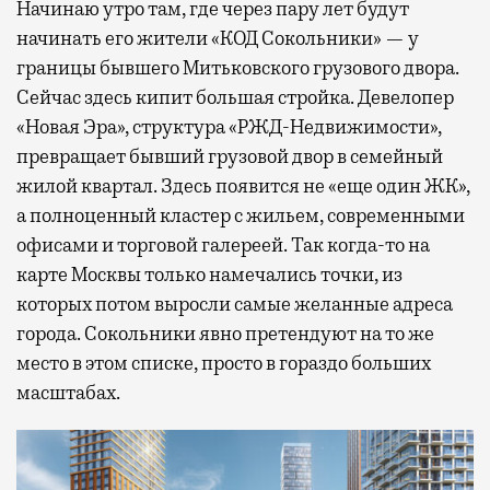
Начинаю утро там, где через пару лет будут
начинать его жители «КОД Сокольники» — у
границы бывшего Митьковского грузового двора.
Сейчас здесь кипит большая стройка. Девелопер
«Новая Эра», структура «РЖД-Недвижимости»,
превращает бывший грузовой двор в семейный
жилой квартал. Здесь появится не «еще один ЖК»,
а полноценный кластер с жильем, современными
офисами и торговой галереей. Так когда-то на
карте Москвы только намечались точки, из
которых потом выросли самые желанные адреса
города. Сокольники явно претендуют на то же
место в этом списке, просто в гораздо больших
масштабах.