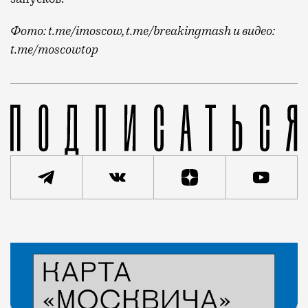
Фото: t.me/imoscow, t.me/breakingmash и видео:
t.me/moscowtop
Разрушителя инсталляции обвиняют в дискредитации
Статья
Редакция Москвич Mag
Город