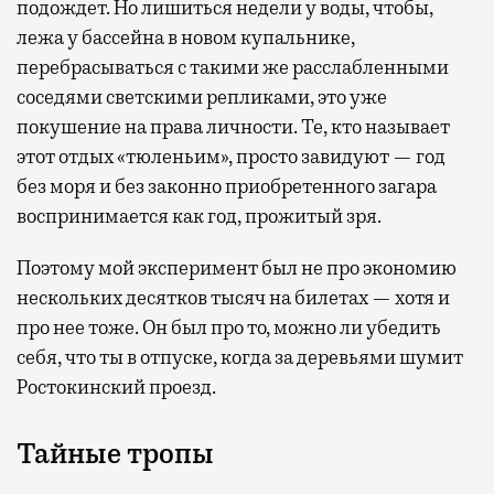
подождет. Но лишиться недели у воды, чтобы,
лежа у бассейна в новом купальнике,
перебрасываться с такими же расслабленными
соседями светскими репликами, это уже
покушение на права личности. Те, кто называет
этот отдых «тюленьим», просто завидуют — год
без моря и без законно приобретенного загара
воспринимается как год, прожитый зря.
Поэтому мой эксперимент был не про экономию
нескольких десятков тысяч на билетах — хотя и
про нее тоже. Он был про то, можно ли убедить
себя, что ты в отпуске, когда за деревьями шумит
Ростокинский проезд.
Тайные тропы