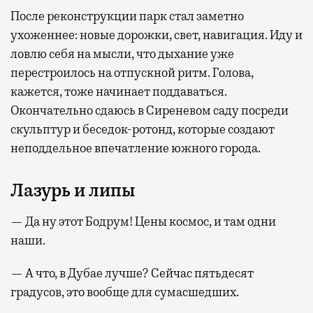
После реконструкции парк стал заметно
ухоженнее: новые дорожки, свет, навигация. Иду и
ловлю себя на мысли, что дыхание уже
перестроилось на отпускной ритм. Голова,
кажется, тоже начинает поддаваться.
Окончательно сдаюсь в Сиреневом саду посреди
скульптур и беседок-ротонд, которые создают
неподдельное впечатление южного города.
Лазурь и липы
— Да ну этот Бодрум! Цены космос, и там одни
наши.
— А что, в Дубае лучше? Сейчас пятьдесят
градусов, это вообще для сумасшедших.