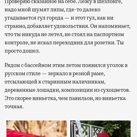
Проверяю сказанное на себе. Лежу в шезлонге,
надо мной шумят липы, где-то далеко
угадывается гул города — и этот гул, как ни
странно, добавляет удовольствия. Он напоминает,
что ты никуда не летел, не стоял на паспортном
контроле, не искал переходник для розетки. Ты
просто дошел.
Рядом с бассейном этим летом появился уголок в
русском стиле — зеркало в резной раме,
отсылающей к старинным наличникам,
деревянные лошадки, композиции из сухоцветов.
Это скорее виньетка, чем павильон, но виньетка
точная.