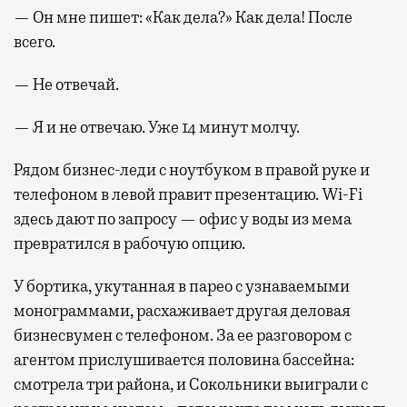
— Он мне пишет: «Как дела?» Как дела! После
всего.
— Не отвечай.
— Я и не отвечаю. Уже 14 минут молчу.
Рядом бизнес-леди с ноутбуком в правой руке и
телефоном в левой правит презентацию. Wi-Fi
здесь дают по запросу — офис у воды из мема
превратился в рабочую опцию.
У бортика, укутанная в парео с узнаваемыми
монограммами, расхаживает другая деловая
бизнесвумен с телефоном. За ее разговором с
агентом прислушивается половина бассейна:
смотрела три района, и Сокольники выиграли с