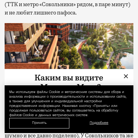
(ТТК и метро «Сокольники» рядом, в паре минут)
и не любит лишнего пафоса.
×
Мы используем файлы Сookie и метрические системы для сбора и
Уведомление 
анализа информации о производительности и использовании сайта,
а также для улучшения и индивидуальной настройки
предоставления информации. Нажимая кнопку «Принять» или
продолжая пользоваться сайтом, вы соглашаетесь на обработку
файлов Cookie и данных метрических систем.
Хамовники или Патрики такой статус
Принять
Подробнее
зарабатывали годами (только теперь там тесно,
шумно и все давно поделено). У Сокольников та же