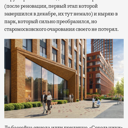
(после реновации, первый этап которой
завершился в декабре, их тут немало) и ныряю в
парк, который сильно преобразился, но
старомосковского очарования своего не потерял.
До бассейна отсюда идти прилично. «Сокольники»