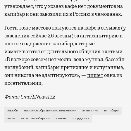
Бизнес-зал становится местом, где можно
утверждает, что у хозяев кафе нет документов на
провести переговоры, поработать или просто
капибар и они завозили их в Россию в чемоданах.
выпить кофе, наблюдая сквозь панорамные
окна за тем, как взлетают и садятся
Гости тоже массово жалуются на кафе в отзывах (у
самолеты. В Москве нет недостатка
заведения сейчас
2,6 звезды
) за антисанитарию и
в лаунжах. В аэропортах их обычно
плохое содержание капибар, которые
несколько — в разных зонах воздушных
изматываются от длительного общения с детьми.
гаваней. На некоторых вокзалах — тоже.
«В вольере совсем нет места, вода мутная, бассейн
Лаунжи доступны на Ленинградском,
неглубокий, капибары притихшие и испуганные,
Павелецком, Казанском, Ярославском
они никогда не адаптируются», —
пишет
одна из
и Курском вокзалах.
Попасть в бизнес-залы
посетительниц.
могут держатели карт Mir Supreme. Причем
не только в столице. Всего доступно более
Фото: t.me/ENews112
1000 бизнес-залов по всему миру.
С момента открытия нового контактного кафе с капи
жалобы
жестокое обращение с животными
заявление
капибары
кафе
кафе с капибарами
клетки
сотрудники