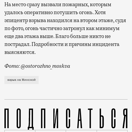
На место сразу вызвали пожарных, которым
удалось оперативно потушить огонь. Хотя
эпицентр взрыва находился на втором этаже, судя
по фото, огонь частично затронул как минимум
еще два этажа выше. Благо больше никто не
пострадал. Подробности и причины инцидента
выясняются.
Фото: @ostorozhno_moskva
По предварительным данным, в помещении взорвался 
взрыв на Минской