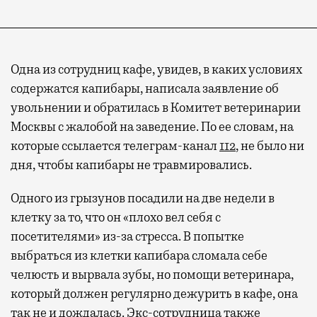
Одна из сотрудниц кафе, увидев, в каких условиях
содержатся капибары, написала заявление об
увольнении и обратилась в Комитет ветеринарии
Москвы с жалобой на заведение. По ее словам, на
которые ссылается телеграм-канал
112
, не было ни
Современный путешественник часто берет
дня, чтобы капибары не травмировались.
с собой не только чемодан, но и ноутбук.
А ожидание рейса все чаще превращается
Одного из грызунов посадили на две недели в
не в потерянное время, а в возможность
клетку за то, что он «плохо вел себя с
спокойно закончить дела или спланировать
посетителями» из-за стресса. В попытке
активности в путешествии, например
выбраться из клетки капибара сломала себе
забронировать нужные билеты и рестораны.
челюсть и вырвала зубы, но помощи ветеринара,
который должен регулярно дежурить в кафе, она
так не и дождалась. Экс-сотрудница также