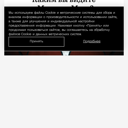
Мы используем файлы Сookie и метрические системы для сбора и
Уведомление 
анализа информации о производительности и использовании сайта,
а также для улучшения и индивидуальной настройки
предоставления информации. Нажимая кнопку «Принять» или
продолжая пользоваться сайтом, вы соглашаетесь на обработку
файлов Cookie и данных метрических систем.
Принять
Подробнее
08.08.2026
7 мин. чтения
О рождении за границей благодаря бабушке
Алисе Фрейндлих, о папе, который устраивал
трудотерапию, заставляя убирать за собаками на
улице, об изменениях в театре «На Страстном» и о
своем настоящем семейном кино.
ПРОДОЛЖЕНИЕ НИЖЕ