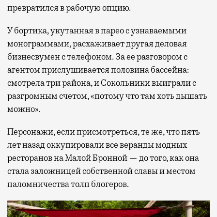
превратился в рабочую опцию.
У бортика, укутанная в парео с узнаваемыми
монограммами, расхаживает другая деловая
бизнесвумен с телефоном. За ее разговором с
агентом прислушивается половина бассейна:
смотрела три района, и Сокольники выиграли с
разгромным счетом, «потому что там хоть дышать
можно».
Персонажи, если присмотреться, те же, что пять
лет назад оккупировали все веранды модных
ресторанов на Малой Бронной — до того, как она
стала заложницей собственной славы и местом
паломничества толп блогеров.