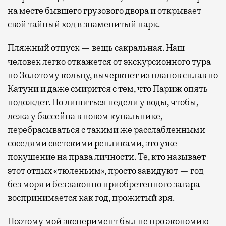
на месте бывшего грузового двора и открывает
свой тайный ход в знаменитый парк.
Пляжный отпуск — вещь сакральная. Наш
человек легко откажется от экскурсионного тура
по Золотому кольцу, вычеркнет из планов сплав по
Катуни и даже смирится с тем, что Париж опять
подождет. Но лишиться недели у воды, чтобы,
лежа у бассейна в новом купальнике,
перебрасываться с такими же расслабленными
соседями светскими репликами, это уже
покушение на права личности. Те, кто называет
этот отдых «тюленьим», просто завидуют — год
без моря и без законно приобретенного загара
воспринимается как год, прожитый зря.
Поэтому мой эксперимент был не про экономию