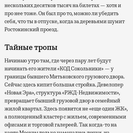
нескольких десятков тысяч на билетах — хотя и
про нее тоже. Он был про то, можно ли убедить
себя, что ты в отпуске, когда за деревьями шумит
Ростокинский проезд.
Тайные тропы
Начинаю утро там, где через пару лет будут
начинать его жители «КОД Сокольники» — у
границы бывшего Митьковского грузового двора.
Сейчас здесь кипит большая стройка. Девелопер
«Новая Эра», структура «РЖД-Недвижимости»,
превращает бывший грузовой двор в семейный
жилой квартал. Здесь появится не «еще один ЖК»,
а полноценный кластер с жильем, современными
офисами и торговой галереей. Так когда-то на
карте Москвы только намечались точки, из