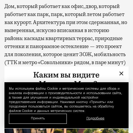
Дом, который работает как офис, двор, который
работает как парк, парк, который летом работает
как курорт. Архитектура при этом сдержанная, но
выверенная, искусно вписанная в историю
района: каскады квартирных террас, природные
оттенки и панорамное остекление — это проект
для поколения, которое ценит ЗОЖ, мобильность
(ТТК и метро «Сокольники» рядом, в паре минут)
и не любит лишнего пафоса.
×
Мы используем файлы Сookie и метрические системы для сбора и
Уведомление 
анализа информации о производительности и использовании сайта,
а также для улучшения и индивидуальной настройки
предоставления информации. Нажимая кнопку «Принять» или
продолжая пользоваться сайтом, вы соглашаетесь на обработку
файлов Cookie и данных метрических систем.
Принять
Подробнее