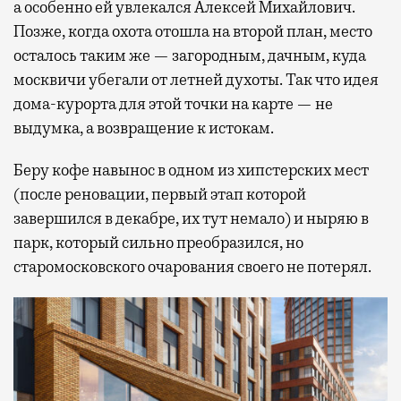
а особенно ей увлекался Алексей Михайлович.
Позже, когда охота отошла на второй план, место
осталось таким же — загородным, дачным, куда
москвичи убегали от летней духоты. Так что идея
дома-курорта для этой точки на карте — не
выдумка, а возвращение к истокам.
Беру кофе навынос в одном из хипстерских мест
(после реновации, первый этап которой
завершился в декабре, их тут немало) и ныряю в
парк, который сильно преобразился, но
старомосковского очарования своего не потерял.