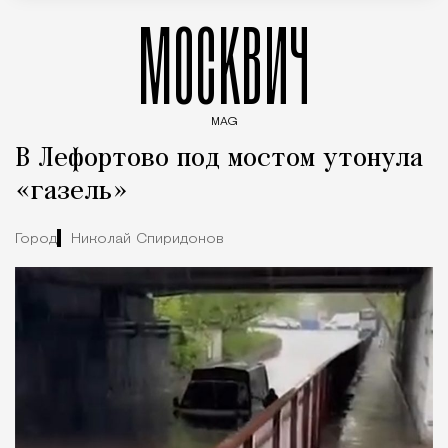
МОСКВИЧ
MAG
Введите ключевые слова для поиска статей
В Лефортово под мостом утонула
«газель»
Город
Николай Спиридонов