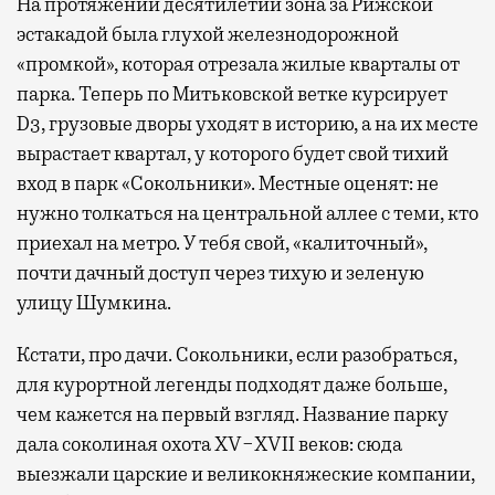
На протяжении десятилетий зона за Рижской
эстакадой была глухой железнодорожной
«промкой», которая отрезала жилые кварталы от
парка. Теперь по Митьковской ветке курсирует
D3, грузовые дворы уходят в историю, а на их месте
вырастает квартал, у которого будет свой тихий
вход в парк «Сокольники». Местные оценят: не
нужно толкаться на центральной аллее с теми, кто
приехал на метро. У тебя свой, «калиточный»,
почти дачный доступ через тихую и зеленую
улицу Шумкина.
Кстати, про дачи. Сокольники, если разобраться,
для курортной легенды подходят даже больше,
чем кажется на первый взгляд. Название парку
дала соколиная охота XV−XVII веков: сюда
выезжали царские и великокняжеские компании,