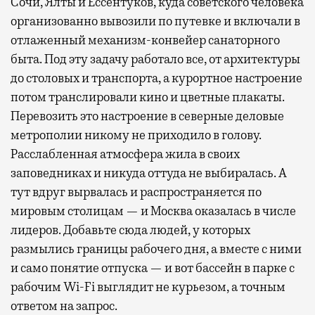
Сочи, Ялты и Ессентуков, куда советского человека
организованно вывозили по путевке и включали в
отлаженный механизм-конвейер санаторного
быта. Под эту задачу работало все, от архитектуры
до столовых и транспорта, а курортное настроение
потом транслировали кино и цветные плакаты.
Перевозить это настроение в северные деловые
метрополии никому не приходило в голову.
Расслабленная атмосфера жила в своих
заповедниках и никуда оттуда не выбиралась. А
тут вдруг вырвалась и распространяется по
мировым столицам — и Москва оказалась в числе
лидеров. Добавьте сюда людей, у которых
размылись границы рабочего дня, а вместе с ними
и само понятие отпуска — и вот бассейн в парке с
рабочим Wi-Fi выглядит не курьезом, а точным
ответом на запрос.