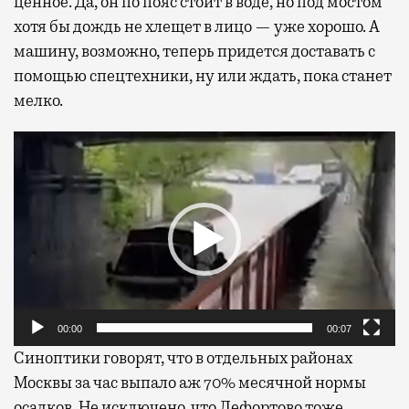
ценное. Да, он по пояс стоит в воде, но под мостом
хотя бы дождь не хлещет в лицо — уже хорошо. А
машину, возможно, теперь придется доставать с
помощью спецтехники, ну или ждать, пока станет
мелко.
Видеоплеер
00:00
00:07
Синоптики говорят, что в отдельных районах
Москвы за час выпало аж 70% месячной нормы
осадков. Не исключено, что Лефортово тоже