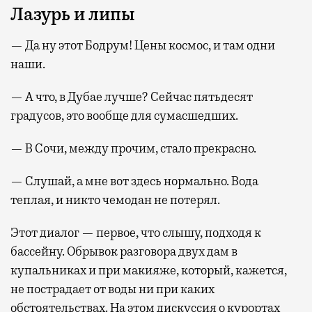
Лазурь и липы
— Да ну этот Бодрум! Цены космос, и там одни
наши.
— А что, в Дубае лучше? Сейчас пятьдесят
градусов, это вообще для сумасшедших.
— В Сочи, между прочим, стало прекрасно.
— Слушай, а мне вот здесь нормально. Вода
теплая, и никто чемодан не потерял.
Этот диалог — первое, что слышу, подходя к
бассейну. Обрывок разговора двух дам в
купальниках и при макияже, который, кажется,
не пострадает от воды ни при каких
обстоятельствах. На этом дискуссия о курортах