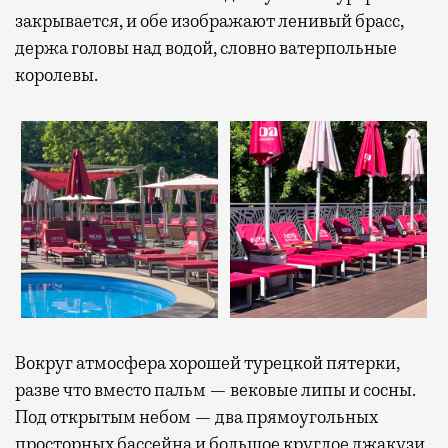
закрывается, и обе изображают ленивый брасс,
держа головы над водой, словно ватерпольные
королевы.
Вокруг атмосфера хорошей турецкой пятерки,
разве что вместо пальм — вековые липы и сосны.
Под открытым небом — два прямоугольных
просторных бассейна и большое круглое джакузи,